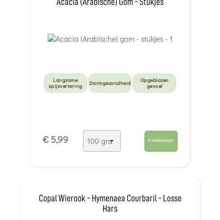
Acacia (Arabische) Gom - Stukjes
Langzame
Opgeblazen
Darmgezondheid
spijsvertering
gevoel
€ 5,99
In winkelwagen
Copal Wierook - Hymenaea Courbaril - Losse
Hars