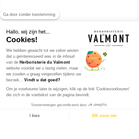
Ga door zonder toestemming
Hallo, wij zijn het...
Cookies!
We hebben gewacht tot we zeker wisten
dat u geïnteresseerd was in de inhoud
van de
Herboristerie du Valmont
website voordat we u lastig vielen, maar
we zouden u graag vergezellen tijdens uw
bezoek...
Vindt u dat goed?
Om je voorkeuren later te wijzigen, klik op de link 'Cookievoorkeuren'
die zich in de voettekst van de pagina bevindt.
Toestemmingen gecertificeerd door
I kies
OK voor me
Axeptio consent
Toestemmingsbeheerplatform: Personaliseer uw opties
Ons platform stelt u in staat om uw privacy-instellingen naar 