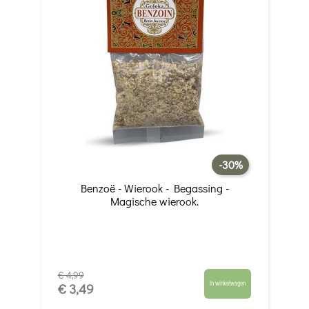
-30%
Benzoë - Wierook - Begassing -
Magische wierook.
€ 4,99
In winkelwagen
€ 3,49