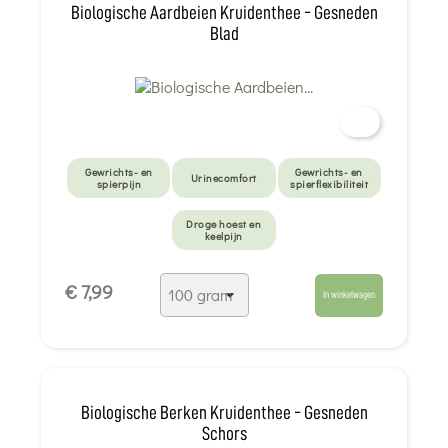
Biologische Aardbeien Kruidenthee - Gesneden
Blad
Gewrichts- en
Gewrichts- en
Urinecomfort
spierpijn
spierflexibiliteit
Droge hoest en
keelpijn
€ 7,99
In winkelwagen
Biologische Berken Kruidenthee - Gesneden
Schors