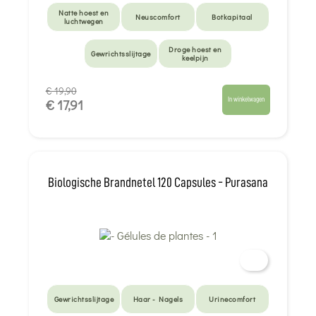
Natte hoest en
Neuscomfort
Botkapitaal
luchtwegen
Droge hoest en
Gewrichtsslijtage
keelpijn
€ 19,90
In winkelwagen
€ 17,91
Biologische Brandnetel 120 Capsules - Purasana
Gewrichtsslijtage
Haar - Nagels
Urinecomfort