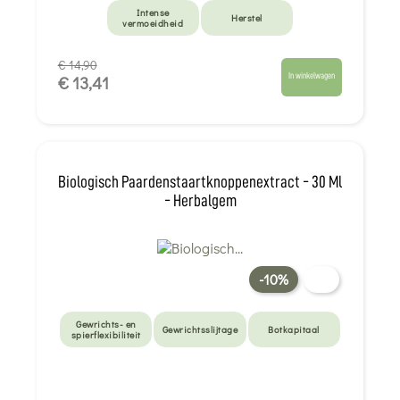
Intense
Herstel
vermoeidheid
€ 14,90
In winkelwagen
€ 13,41
Biologisch Paardenstaartknoppenextract - 30 Ml
- Herbalgem
-10%
Gewrichts- en
Gewrichtsslijtage
Botkapitaal
spierflexibiliteit