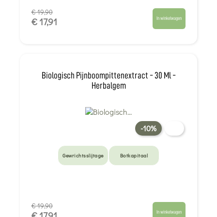
€ 19,90
In winkelwagen
€ 17,91
Biologisch Pijnboompittenextract - 30 Ml -
Herbalgem
-10%
Gewrichtsslijtage
Botkapitaal
€ 19,90
In winkelwagen
€ 17,91