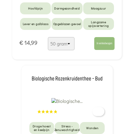
Hoofdpijn
Darmgezondheid
Maagzuur
Langzame
Lever en galblaas
Opgeblazen gevoel
spijsvertering
Candida-infectie
Oogcomfort
€ 14,99
In winkelwagen
Biologische Rozenkruidenthee - Bud
Droge hoest
Stress -
Wonden
en keelpijn
Zenuwachtigheid