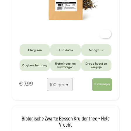
Allergieën
Huid detox
Maagzuur
Natte hoest en
Droge hoest en
Oogbescherming
luchtwegen
keelpijn
Anti-muggen -
€ 7,99
beten
In winkelwagen
Biologische Zwarte Bessen Kruidenthee - Hele
Vrucht