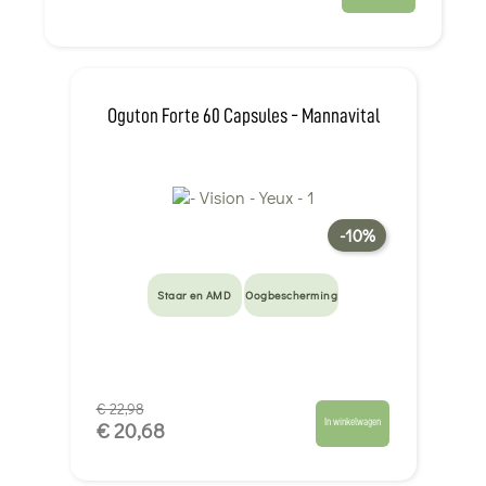
Oguton Forte 60 Capsules - Mannavital
-10%
Staar en AMD
Oogbescherming
€ 22,98
In winkelwagen
€ 20,68