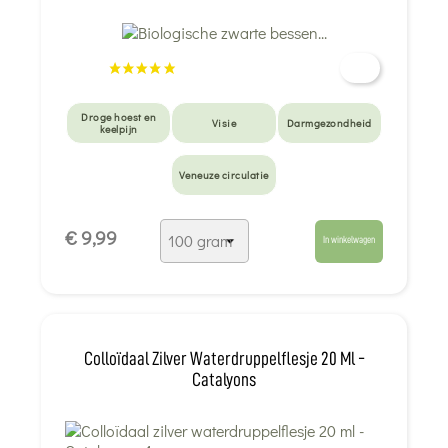
Droge hoest en
Visie
Darmgezondheid
keelpijn
Veneuze circulatie
€ 9,99
In winkelwagen
Colloïdaal Zilver Waterdruppelflesje 20 Ml -
Catalyons