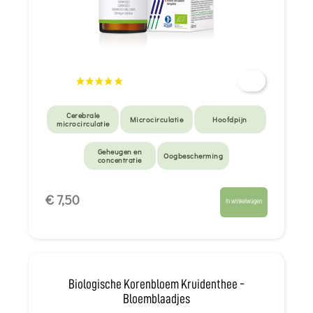
Cerebrale
Microcirculatie
Hoofdpijn
microcirculatie
Geheugen en
Oogbescherming
concentratie
€ 7,50
In winkelwagen
Biologische Korenbloem Kruidenthee -
Bloemblaadjes