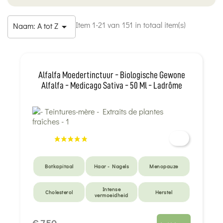
Item 1-21 van 151 in totaal item(s)
Naam: A tot Z

Alfalfa Moedertinctuur - Biologische Gewone
Alfalfa - Medicago Sativa - 50 Ml - Ladrôme
Botkapitaal
Haar - Nagels
Menopauze
Intense
Cholesterol
Herstel
vermoeidheid