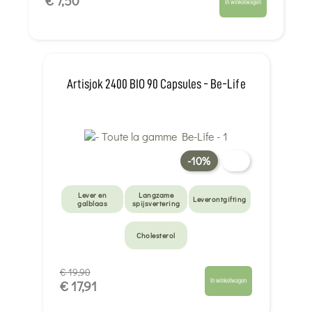
€ 7,50
In winkelwagen
Artisjok 2400 BIO 90 Capsules - Be-Life
-10%
Lever en
Langzame
Leverontgifting
galblaas
spijsvertering
Cholesterol
€ 19,90
In winkelwagen
€ 17,91