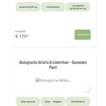
Langzame
Leverontgifting
Cholesterol
spijsvertering
€ 19,90
In winkelwagen
€ 17,91
Biologische Alfalfa Kruidenthee - Gesneden
Plant
Menopauze
Haar - Nagels
Cholesterol