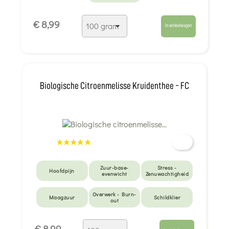
€ 8,99
In winkelwagen
Biologische Citroenmelisse Kruidenthee - FC
Zuur-base-
Stress -
Hoofdpijn
evenwicht
Zenuwachtigheid
Overwerk - Burn-
Maagzuur
Schildklier
out
Omgaan met
Anti-muggen -
Voor de kleintjes
€ 8,99
emoties
beten