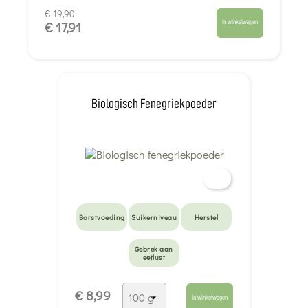
€ 19,90
In winkelwagen
€ 17,91
Biologisch Fenegriekpoeder
Borstvoeding
Suikerniveau
Herstel
Gebrek aan
eetlust
€ 8,99
In winkelwagen