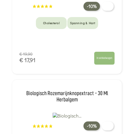
-10%
Cholesterol
Spanning & Hart
€ 19,90
In winkelwagen
€ 17,91
Biologisch Rozemarijnknopextract - 30 Ml
Herbalgem
-10%