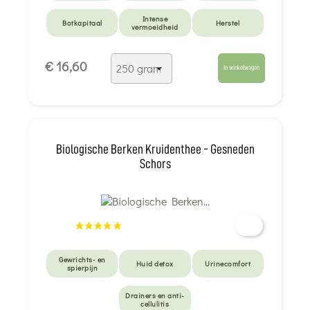
Intense
Botkapitaal
Herstel
vermoeidheid
€ 16,60
In winkelwagen
Biologische Berken Kruidenthee - Gesneden
Schors
Gewrichts- en
Huid detox
Urinecomfort
spierpijn
Drainers en anti-
cellulitis