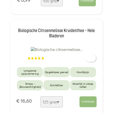
In winkelwagen
Langzame
Opgeblazen
Moeilijk in slaap
spijsvertering
gevoel
vallen
Depressie - Angst
Biologische Citroenmelisse Kruidenthee - Hele
Bladeren
Langzame
Opgeblazen gevoel
Hoofdpijn
spijsvertering
Stress -
Moeilijk in slaap
Schildklier
Zenuwachtigheid
vallen
Anti-muggen -
Depressie - Angst
Maagzuur
€ 16,60
beten
In winkelwagen
Zuur-base-
Omgaan met
Voor de kleintjes
evenwicht
emoties