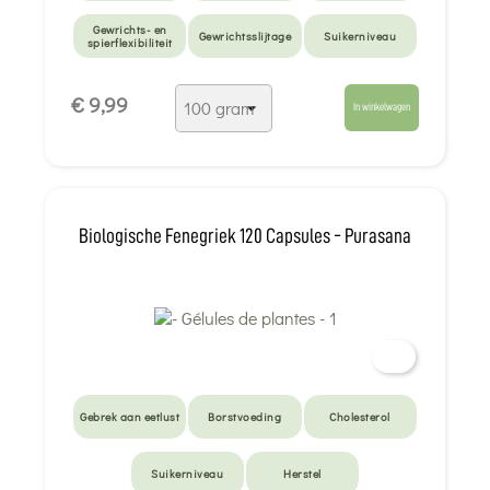
Gewrichts- en
Gewrichtsslijtage
Suikerniveau
spierflexibiliteit
Urinecomfort
€ 9,99
In winkelwagen
Biologische Fenegriek 120 Capsules - Purasana
Gebrek aan eetlust
Borstvoeding
Cholesterol
Suikerniveau
Herstel