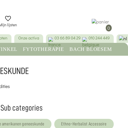
Mijn lijsten
0
pten
Onze activa
03 66 89 04 29
010 244 449
INKEL
FYTOTHERAPIE
BACH BLOESEM
SCHOONHEID & HYGIËNE
EESKUNDE
Sub categories
ke amerikanen geneeskunde
Ethno-Herbalist Accessoire