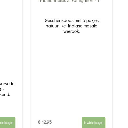
Geschenkdoos met 5 pakjes
natuurlijke Indiase masala
wierook.
yurveda
s -
kend.
€ 12,95
inkelwagen
In winkelwagen