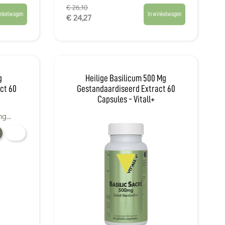
€ 26,10
inkelwagen
In winkelwagen
€ 24,27
g
Heilige Basilicum 500 Mg
ct 60
Gestandaardiseerd Extract 60
Capsules - Vitall+