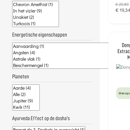
€ 20,80
€ 19,3
Energetische eigenschappen
Don
Extrac
M
Planeten
Menopa
Ayurveda Effect op de dosha's