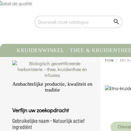
KRUIDENWINKEL
THEE & KRUIDENTHE
ETHERISCHE OLIE
Home
VOE
Etno-k
Ambachtelijke productie, kwaliteit en
traditie
Gecertificeerde biologische kwaliteit
Traceerbaarheid & gecontroleerde
Verfijn uw zoekopdracht
herkomst
Ambachtelijke verpakking met de hand
Gebruikelijke naam - Natuurlijk actief
Meer weten...
ingrediënt
Chines