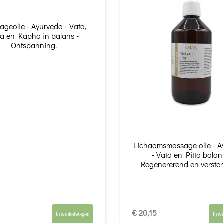
geolie - Ayurveda - Vata,
ta en Kapha in balans -
Ontspanning.
Lichaamsmassage olie - A
- Vata en Pitta balan
Regenererend en verster
€ 20,15
In winkelwagen
In w