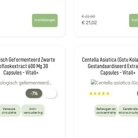
€ 22,60
In winkelwagen
In w
€ 21,02
gisch Gefermenteerd Zwarte
Centella Asiatica (Gotu Kol
oflookextract 600 Mg 30
Gestandaardiseerd Extra
Capsules - Vitall+
Capsules - Vitall+
-7%
Veneuze
Anti-
Geheugen en
Cerebrale
circulatie
veroudering
concentratie
microcircula