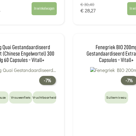
€ 30,40
In winkelwagen
In w
4
€ 28,27
g Quai Gestandaardiseerd
Fenegriek BIO 200m
t (Chinese Engelwortel) 300
Gestandaardiseerd Extra
g 60 Capsules - Vitall+
Capsules - Vitall+
-7%
-7%
uze
Vrouwenfiets
Vruchtbaarheid
Suikerniveau