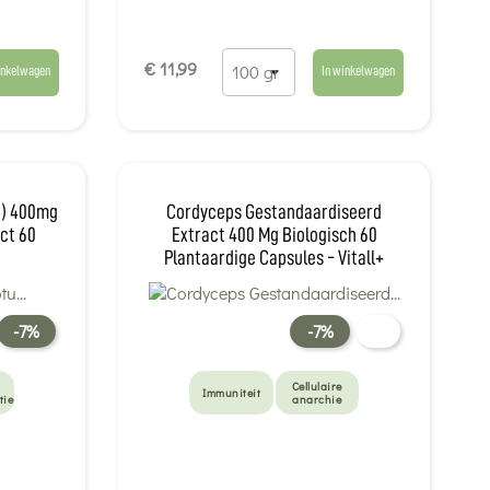
€ 11,99
inkelwagen
In winkelwagen
a) 400mg
Cordyceps Gestandaardiseerd
ct 60
Extract 400 Mg Biologisch 60
Plantaardige Capsules - Vitall+
-7%
-7%
Cellulaire
Immuniteit
tie
anarchie