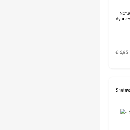
Natuu
Ayurved
€ 6,95
Shatava