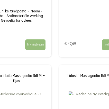
rlijke tandpasta - Neem -
a - Antibacteriële werking -
Gevoelig tandvlees.
€ 17,65
In winkelwagen
In w
ri Taila Massageolie 150 Ml -
Tridosha Massageolie 150 M
Ojas