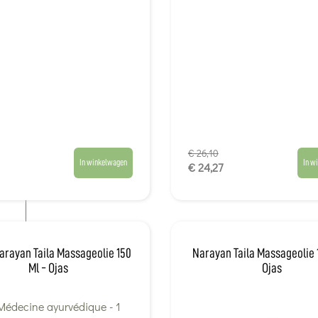
€ 26,10
In winkelwagen
In w
€ 24,27
rayan Taila Massageolie 150
Narayan Taila Massageolie 
Ml - Ojas
Ojas