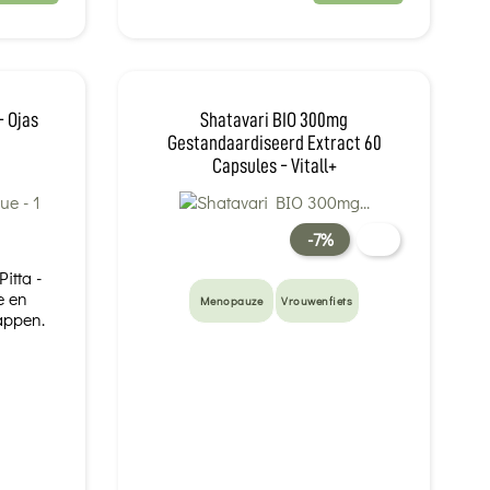
- Ojas
Shatavari BIO 300mg
Gestandaardiseerd Extract 60
Capsules - Vitall+
-7%
itta -
e en
Menopauze
Vrouwenfiets
appen.