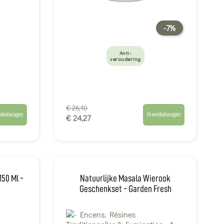
-7%
Anti-
veroudering
€ 26,10
inkelwagen
In winkelwagen
€ 24,27
150 Ml -
Natuurlijke Masala Wierook
Geschenkset - Garden Fresh