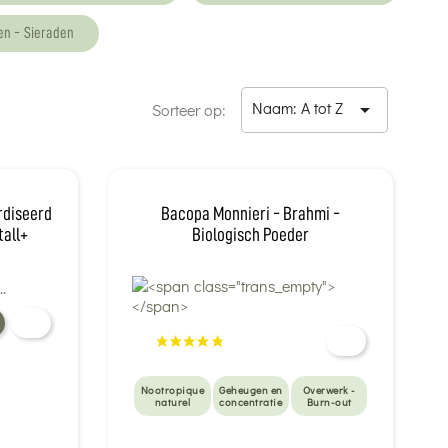
en - Sieraden
Naam: A tot Z

Sorteer op:
rdiseerd
Bacopa Monnieri - Brahmi -
tall+
Biologisch Poeder
Nootropique
Geheugen en
Overwerk -
naturel
concentratie
Burn-out