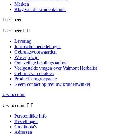
Merken
Blog van de kruidenkenner
Leer meer
Leer meer


Levering
Juridische mededelingen
Gebruiksvoorwaarden
Wie zijn wij?
Ons veilige betalingsaanbod
Veelgestelde vragen over Valmont Herbalist
Gebruik van cookies
Product terugroepactie
Neem contact op met uw kruidenwinkel
Uw account
Uw account


Persoonlijke Info
Bestellingen
Creditnota's
Adressen