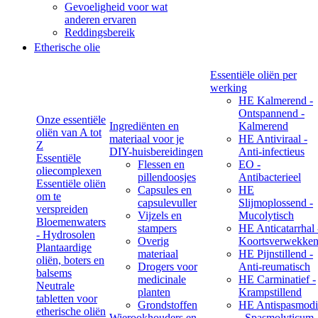
Gevoeligheid voor wat
anderen ervaren
Reddingsbereik
Etherische olie
Essentiële oliën per
werking
HE Kalmerend -
Ontspannend -
Onze essentiële
Ingrediënten en
Kalmerend
oliën van A tot
materiaal voor je
HE Antiviraal -
Z
DIY-huisbereidingen
Anti-infectieus
Essentiële
Flessen en
EO -
oliecomplexen
pillendoosjes
Antibacterieel
Essentiële oliën
Capsules en
HE
om te
capsulevuller
Slijmoplossend -
verspreiden
Vijzels en
Mucolytisch
Bloemenwaters
stampers
HE Anticatarrhal 
- Hydrosolen
Overig
Koortsverwekke
Plantaardige
materiaal
HE Pijnstillend -
oliën, boters en
Drogers voor
Anti-reumatisch
balsems
medicinale
HE Carminatief -
Neutrale
planten
Krampstillend
tabletten voor
Grondstoffen
HE Antispasmodi
etherische oliën
Wierookhouders en
- Spasmolyticum