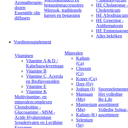
Aromatherapie-
begassingsaccessoires
HE Cholagogue -
dozen
Wierook, traditionele
Cholereticum
Essentiële olie
harsen en begassing
HE Afrodisiacum
diffusers
HE Genezing -
Antihematoom
HE Emmenagog
Alles bekijken
Voedingssupplement
Mineralen
Vitaminen
Kalium
Vitamine A & D /
(Ca)
Kabeljauwlevertraan
Chroom
Vitamine B
(Cr)
Vitamine C, Acerola
Koper (Cu)
en Bioflavonoïden
IJzer (Fe)
Vitamine E
Jodium (I)
Sporenelemente
Vitamine K
Mangaan
Het volledige
Multivitamine- en
(Mn)
Be-Life
mineralencomplexen
Magnesium
assortiment
Chondroïtine -
(Mg)
Volledig Solgar-
Glucosamine - MSM -
Kalium (K)
assortiment
Acide Hyaluronique
Selenium
Sojaderivaten en Lecithine
(Se)
Enzymen