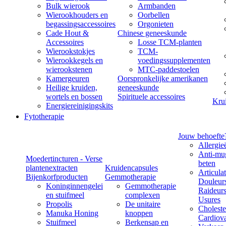
Bulk wierook
Armbanden
Wierookhouders en
Oorbellen
begassingsaccessoires
Orgonieten
Cade Hout &
Chinese geneeskunde
Accessoires
Losse TCM-planten
Wierookstokjes
TCM-
Wierookkegels en
voedingssupplementen
wierookstenen
MTC-paddestoelen
Kamergeuren
Oorspronkelijke amerikanen
Heilige kruiden,
geneeskunde
wortels en bossen
Spirituele accessoires
Kru
Energiereinigingskits
Fytotherapie
Jouw behoefte
Allergie
Anti-mu
Moedertincturen - Verse
beten
plantenextracten
Kruidencapsules
Articulat
Bijenkorfproducten
Gemmotherapie
Douleurs
Koninginnengelei
Gemmotherapie
Raideurs
en stuifmeel
complexen
Usures
Propolis
De unitaire
Choleste
Manuka Honing
knoppen
Cardiova
Stuifmeel
Berkensap en