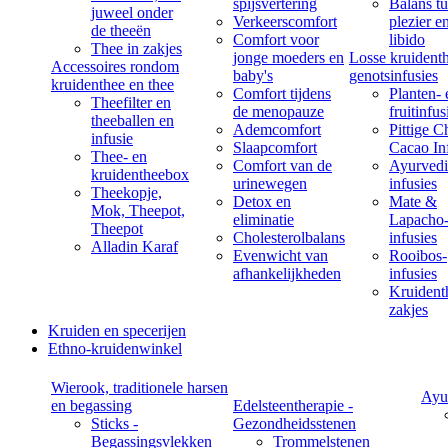
spijsvertering
Balans t
juweel onder
Verkeerscomfort
plezier e
de theeën
Comfort voor
libido
Thee in zakjes
jonge moeders en
Losse kruident
Accessoires rondom
baby's
genotsinfusies
kruidenthee en thee
Comfort tijdens
Planten- 
Theefilter en
de menopauze
fruitinfus
theeballen en
Ademcomfort
Pittige C
infusie
Slaapcomfort
Cacao In
Thee- en
Comfort van de
Ayurvedi
kruidentheebox
urinewegen
infusies
Theekopje,
Detox en
Mate &
Mok, Theepot,
eliminatie
Lapacho
Theepot
Cholesterolbalans
infusies
Alladin Karaf
Evenwicht van
Rooibos-
afhankelijkheden
infusies
Kruident
zakjes
Kruiden en specerijen
Ethno-kruidenwinkel
Wierook, traditionele harsen
Ayu
en begassing
Edelsteentherapie -
Sticks -
Gezondheidsstenen
Begassingsvlekken
Trommelstenen