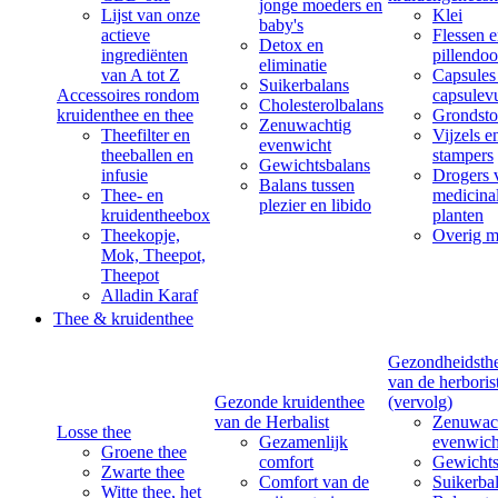
jonge moeders en
Lijst van onze
Klei
baby's
actieve
Flessen 
Detox en
ingrediënten
pillendoo
eliminatie
van A tot Z
Capsules
Suikerbalans
Accessoires rondom
capsulevu
Cholesterolbalans
kruidenthee en thee
Grondsto
Zenuwachtig
Theefilter en
Vijzels e
evenwicht
theeballen en
stampers
Gewichtsbalans
infusie
Drogers 
Balans tussen
Thee- en
medicina
plezier en libido
kruidentheebox
planten
Theekopje,
Overig m
Mok, Theepot,
Theepot
Alladin Karaf
Thee & kruidenthee
Gezondheidsth
van de herboris
Gezonde kruidenthee
(vervolg)
van de Herbalist
Zenuwac
Losse thee
Gezamenlijk
evenwich
Groene thee
comfort
Gewichts
Zwarte thee
Comfort van de
Suikerba
Witte thee, het