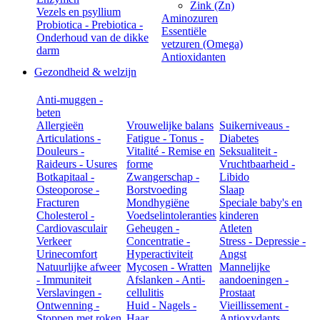
Zink (Zn)
Vezels en psyllium
Aminozuren
Probiotica - Prebiotica -
Essentiële
Onderhoud van de dikke
vetzuren (Omega)
darm
Antioxidanten
Gezondheid & welzijn
Anti-muggen -
beten
Allergieën
Vrouwelijke balans
Suikerniveaus -
Articulations -
Fatigue - Tonus -
Diabetes
Douleurs -
Vitalité - Remise en
Seksualiteit -
Raideurs - Usures
forme
Vruchtbaarheid -
Botkapitaal -
Zwangerschap -
Libido
Osteoporose -
Borstvoeding
Slaap
Fracturen
Mondhygiëne
Speciale baby's en
Cholesterol -
Voedselintoleranties
kinderen
Cardiovasculair
Geheugen -
Atleten
Verkeer
Concentratie -
Stress - Depressie -
Urinecomfort
Hyperactiviteit
Angst
Natuurlijke afweer
Mycosen - Wratten
Mannelijke
- Immuniteit
Afslanken - Anti-
aandoeningen -
Verslavingen -
cellulitis
Prostaat
Ontwenning -
Huid - Nagels -
Vieillissement -
Stoppen met roken
Haar
Antioxydants