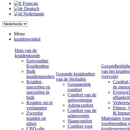
Français
Deutsch
Nederlands
Menu
kruidenwinkel
Huis van de
kruidenkunde
Eenvoudige
Kruidenthee
Gezondheidsth
Bulk
van het kruiden
Gezonde kruidenthee
kruidenpoeders
(vervolg)
van de Herbalist
Kruiden,
Comfort t
Gezamenlijk
specerijen en
de meno
comfort
specerijen in
Evenwich
Comfort van de
bulk
afhankel
spijsvertering
Kruiden om te
Verkeers
Ademcomfort
verdampen
Fitness, V
Comfort van de
Zweedse
& Immuni
urinewegen
kruiden en
Materialen voo
Slaapcomfort
elixer
voorbereiding 
Comfort voor
CBD-olie
kruidengenees