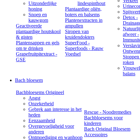
Verkeer
Uitzonderlijke
lindespinthout
Urineco
honing
Plantaardige oliën,
Spijsver
Snoep en
boters en balsems
Detox -
kauwgom
Plantenextracten in
Drainag
Geactiveerde
ampullen
Natuurli
plantaardige houtskool
Siropen van
afweer -
& gisten
kruidendokters
Immunite
Plantensappen en gels
SuperFood -
Verslavi
om te drinken
Superfoods - Rauw
Ontwenn
Grapefruitpitextract -
Voedsel
Stoppen
GSE
roken
Vrouwel
balans
Bach bloesem
Bachbloesems Origineel
Angst
Onzekerheid
Gebrek aan interesse in het
Rescue - Noodremedies
heden
Bachbloesems voor
Eenzaamheid
kinderen
Overgevoeligheid voor
Bach Original Bloesem
anderen
Accessoires
Ontmoediging en wanhoop