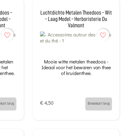
doos -
Luchtdichte Metalen Theedoos - Wit
odel -
- Laag Model - Herboristerie Du
ont
Valmont
favorite_border
favorite_border
etalen
Mooie witte metalen theedoos -
 het
Ideaal voor het bewaren van thee
enthee.
of kruidenthee.
€ 4,50
nkort terug
Binnenkort terug