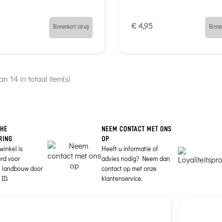
€ 4,95
Binnenkort terug
Binne
an 14 in totaal item(s)
CHE
NEEM CONTACT MET ONS
RING
OP
winkel is
Heeft u informatie of
erd voor
advies nodig? Neem dan
e landbouw door
contact op met onze
ID.
klantenservice.