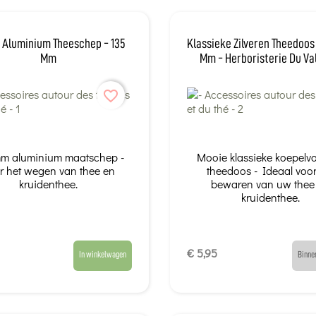
 Aluminium Theeschep - 135
Klassieke Zilveren Theedoos
Mm
Mm - Herboristerie Du V
favorite_border
m aluminium maatschep -
Mooie klassieke koepelv
r het wegen van thee en
theedoos - Ideaal voor
kruidenthee.
bewaren van uw thee
kruidenthee.
€ 5,95
In winkelwagen
Binne