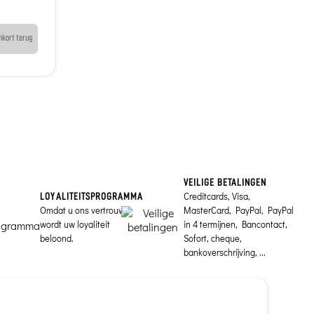
nkort terug
VEILIGE BETALINGEN
Creditcards, Visa,
LOYALITEITSPROGRAMMA
Omdat u ons vertrouwt,
MasterCard, PayPal, PayPal
wordt uw loyaliteit
in 4 termijnen, Bancontact,
beloond.
Sofort, cheque,
bankoverschrijving, ...