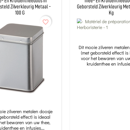
e- En Kruidentheedoos In
Thee- En Kruidentheedo
steld Zilverkleurig Metaal -
Geborsteld Zilverkleurig Met
100 G
Kg
favorite_border
Dit mooie zilveren metale
(met geborsteld effect) is
voor het bewaren van uw
kruidenthee en infusies
oie zilveren metalen doosje
geborsteld effect) is ideaal
het bewaren van uw thee,
uidenthee en infusies....