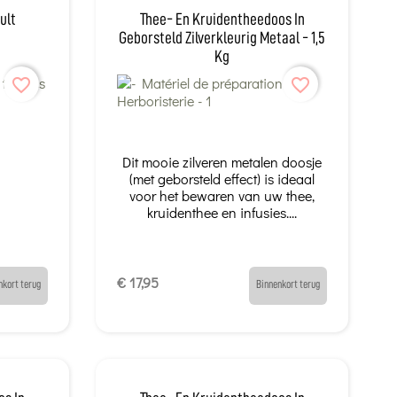
ult
Thee- En Kruidentheedoos In
Geborsteld Zilverkleurig Metaal - 1,5
Kg
favorite_border
favorite_border
Dit mooie zilveren metalen doosje
(met geborsteld effect) is ideaal
voor het bewaren van uw thee,
kruidenthee en infusies....
€ 17,95
nkort terug
Binnenkort terug