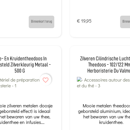
€ 19,95
Binnenkort terug
Binne
e- En Kruidentheedoos In
Zilveren Cilindrische Luch
steld Zilverkleurig Metaal -
Theedoos - 102/122 M
500 G
Herboristerie Du Valm
favorite_border
oie zilveren metalen doosje
Mooie metalen theedoo
geborsteld effect) is ideaal
geborsteld aluminium, ide
het bewaren van uw thee,
het bewaren van uw th
uidenthee en infusies....
kruidenthee.