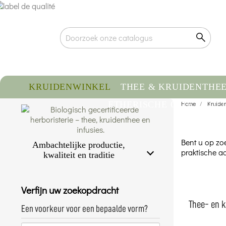
KRUIDENWINKEL
THEE & KRUIDENTHE
ETHERISCHE OLIE
Home
VOE
Kruide
Bent u op zo
Ambachtelijke productie,
praktische ac
kwaliteit en traditie
Gecertificeerde biologische kwaliteit
Traceerbaarheid & gecontroleerde
Verfijn uw zoekopdracht
herkomst
Ambachtelijke verpakking met de hand
Thee- en k
Een voorkeur voor een bepaalde vorm?
Meer weten...