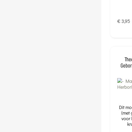
€ 3,95
The
Gebor
Dit mo
(met 
voor 
kr