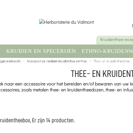
Kruidenthee rece
E
KRUIDEN EN SPECERIJEN
ETHNO-KRUIDENW
DINGSSUPPLEMENT
ngeneeskunde
Accessoires rondom kruidenthee en thee
GEZONDHEID & WELZIJN
Thee- en kruidentheebox
THEE- EN KRUIDEN
ek naar een accessoire voor het bereiden en/of bewaren van uw kr
cessoires, zoals metalen thee- en kruidentheedozen, thee- en infusie
ruidentheebox, Er zijn 14 producten.