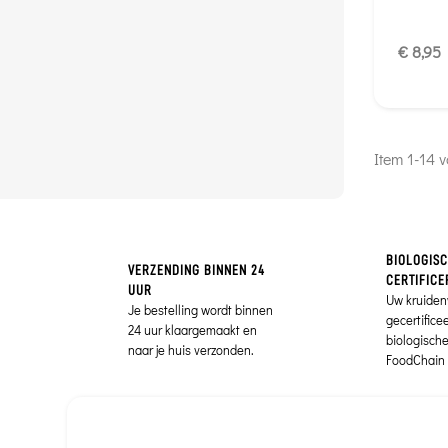
€ 8,95
Item 1-14 v
BIOLOGIS
VERZENDING BINNEN 24
CERTIFICE
UUR
Uw kruiden
Je bestelling wordt binnen
gecertifice
24 uur klaargemaakt en
biologisch
naar je huis verzonden.
FoodChain 