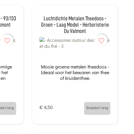
 - 93/133
Luchtdichte Metalen Theedoos -
almont
Groen - Laag Model - Herboristerie
Du Valmont
favorite_border
favorite_border
ormige
Mooie groene metalen theedoos -
 het
Ideaal voor het bewaren van thee
 en
of kruidenthee.
€ 4,50
nkort terug
Binnenkort terug