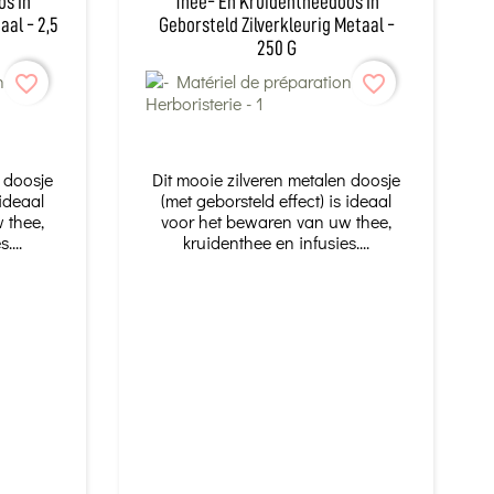
os In
Thee- En Kruidentheedoos In
aal - 2,5
Geborsteld Zilverkleurig Metaal -
250 G
favorite_border
favorite_border
n doosje
Dit mooie zilveren metalen doosje
 ideaal
(met geborsteld effect) is ideaal
 thee,
voor het bewaren van uw thee,
....
kruidenthee en infusies....