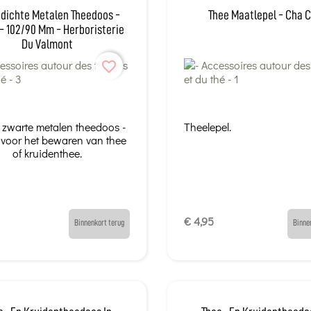
dichte Metalen Theedoos -
Thee Maatlepel - Cha C
- 102/90 Mm - Herboristerie
Du Valmont
favorite_border
zwarte metalen theedoos -
Theelepel.
 voor het bewaren van thee
of kruidenthee.
€ 4,95
Binnenkort terug
Binne