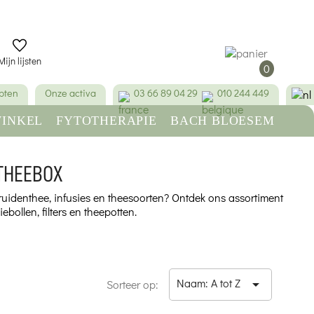
Mijn lijsten
0
pten
Onze activa
03 66 89 04 29
010 244 449
INKEL
FYTOTHERAPIE
BACH BLOESEM
SCHOONHEID & HYGIËNE
THEEBOX
uidenthee, infusies en theesoorten? Ontdek ons assortiment
bollen, filters en theepotten.
Naam: A tot Z

Sorteer op: