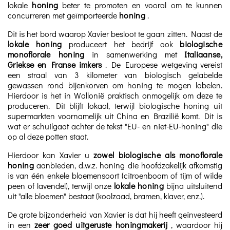
lokale
honing
beter te promoten en vooral om te kunnen
concurreren met geïmporteerde
honing
.
Dit is het bord waarop Xavier besloot te gaan zitten. Naast de
lokale honing
produceert het bedrijf ook
biologische
monoflorale honing
in samenwerking met
Italiaanse,
Griekse en Franse imkers
. De Europese wetgeving vereist
een straal van 3 kilometer van biologisch gelabelde
gewassen rond bijenkorven om honing te mogen labelen.
Hierdoor is het in Wallonië praktisch onmogelijk om deze te
produceren. Dit blijft lokaal, terwijl biologische honing uit
supermarkten voornamelijk uit China en Brazilië komt. Dit is
wat er schuilgaat achter de tekst "EU- en niet-EU-honing" die
op al deze potten staat.
Hierdoor kan Xavier u
zowel biologische als monoflorale
honing
aanbieden, d.w.z. honing die hoofdzakelijk afkomstig
is van één enkele bloemensoort (citroenboom of tijm of wilde
peen of lavendel), terwijl onze
lokale honing
bijna uitsluitend
uit "alle bloemen" bestaat (koolzaad, bramen, klaver, enz.).
De grote bijzonderheid van Xavier is dat hij heeft geïnvesteerd
in een
zeer goed uitgeruste honingmakerij
, waardoor hij