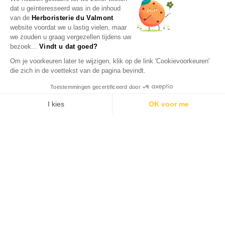
dat u geïnteresseerd was in de inhoud
van de
Herboristerie du Valmont
website voordat we u lastig vielen, maar
we zouden u graag vergezellen tijdens uw
bezoek...
Vindt u dat goed?
Om je voorkeuren later te wijzigen, klik op de link 'Cookievoorkeuren'
die zich in de voettekst van de pagina bevindt.
Toestemmingen gecertificeerd door
I kies
OK voor me
Axeptio consent
Toestemmingsbeheerplatform: Personaliseer uw opties
Ons platform stelt u in staat om uw privacy-instellingen naar 