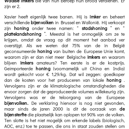
Waalse imkers
die van hun beroep hun brood verdienen. Er
zijn er 2.
Xavier heeft eigenlijk twee banen. Hij is
imker
en beheert
verschillende
bijenvolken
in Brussel en Wallonië. Hij verkoopt
zijn
honing
onder twee namen: “
stadshoning
” en “
plattelandshoning
”. Meestal is het onmogelijk om ze te
krijgen, omdat de vraag op dit moment het aanbod ver
overstijgt. Als we weten dat 75% van de in België
geconsumeerde
honing
van buiten de Europese Unie komt,
waarom zijn er dan niet meer Belgische
imkers
en waarom
blijven
imkers
amateurs? Ten eerste is er de kostprijs.
Geïmporteerde
honing
(voornamelijk uit China en India)
wordt gekocht voor € 1,29/kg. Dat wil zeggen: goedkoper
dan de kosten voor het produceren van lokale
honing
.
Vervolgens zijn er de klimatologische omstandigheden die
ervoor zorgen dat de geproduceerde volumes willekeurig zijn.
Vervolgens was er de teloorgang van de Europese
bijenvolken.
De verklaring hiervoor is nog niet gevonden,
maar sinds de jaren 2000 is dit de oorzaak van
de
bijensterfte
die plaatselijk kan oplopen tot 90% van de volken.
Ten slotte is het niet mogelijk om erkende labels (biologisch,
AOC, enz.) toe te passen, die ons in staat zouden stellen om