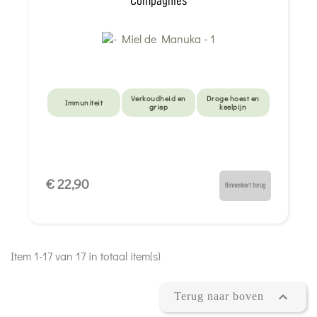
Compagnies
Verkoudheid en
Droge hoest en
Immuniteit
griep
keelpijn
€ 22,90
Binnenkort terug
Item 1-17 van 17 in totaal item(s)

Terug naar boven