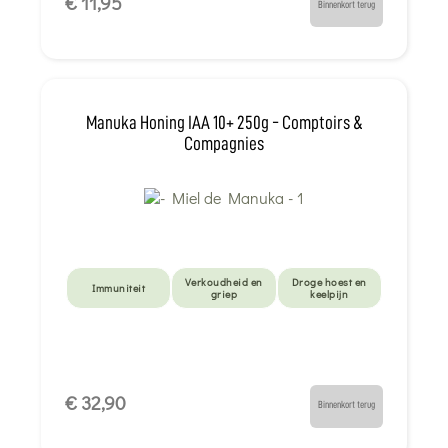
€ 11,95
Binnenkort terug
Manuka Honing IAA 10+ 250g - Comptoirs &
Compagnies
Verkoudheid en
Droge hoest en
Immuniteit
griep
keelpijn
€ 32,90
Binnenkort terug