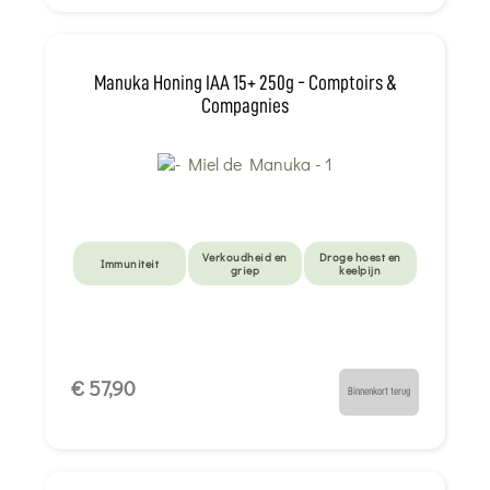
Manuka Honing IAA 15+ 250g - Comptoirs &
Compagnies
Verkoudheid en
Droge hoest en
Immuniteit
griep
keelpijn
€ 57,90
Binnenkort terug