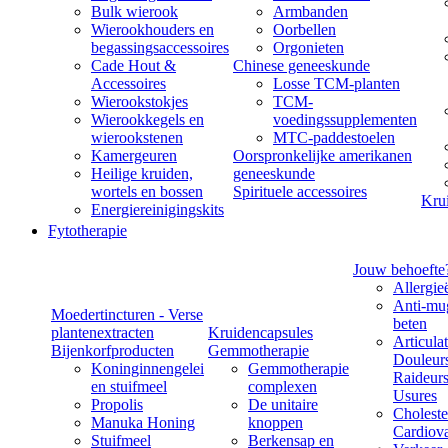
Bulk wierook
Armbanden
Wierookhouders en
Oorbellen
begassingsaccessoires
Orgonieten
Cade Hout &
Chinese geneeskunde
Accessoires
Losse TCM-planten
Wierookstokjes
TCM-
Wierookkegels en
voedingssupplementen
wierookstenen
MTC-paddestoelen
Kamergeuren
Oorspronkelijke amerikanen
Heilige kruiden,
geneeskunde
wortels en bossen
Spirituele accessoires
Kru
Energiereinigingskits
Fytotherapie
Jouw behoefte
Allergie
Anti-mu
Moedertincturen - Verse
beten
plantenextracten
Kruidencapsules
Articulat
Bijenkorfproducten
Gemmotherapie
Douleurs
Koninginnengelei
Gemmotherapie
Raideurs
en stuifmeel
complexen
Usures
Propolis
De unitaire
Choleste
Manuka Honing
knoppen
Cardiova
Stuifmeel
Berkensap en