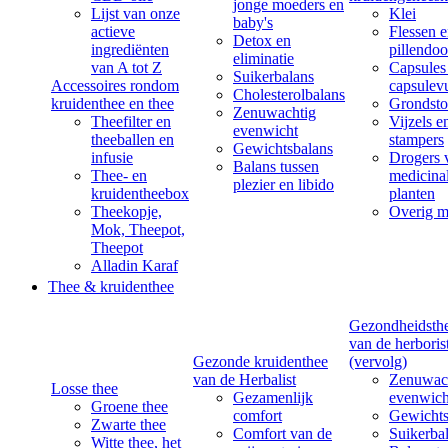
jonge moeders en
Lijst van onze
Klei
baby's
actieve
Flessen 
Detox en
ingrediënten
pillendoo
eliminatie
van A tot Z
Capsules
Suikerbalans
Accessoires rondom
capsulevu
Cholesterolbalans
kruidenthee en thee
Grondsto
Zenuwachtig
Theefilter en
Vijzels e
evenwicht
theeballen en
stampers
Gewichtsbalans
infusie
Drogers 
Balans tussen
Thee- en
medicina
plezier en libido
kruidentheebox
planten
Theekopje,
Overig m
Mok, Theepot,
Theepot
Alladin Karaf
Thee & kruidenthee
Gezondheidsth
van de herboris
Gezonde kruidenthee
(vervolg)
van de Herbalist
Zenuwac
Losse thee
Gezamenlijk
evenwich
Groene thee
comfort
Gewichts
Zwarte thee
Comfort van de
Suikerba
Witte thee, het