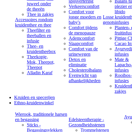
spijsvertering
Balans t
juweel onder
Verkeerscomfort
plezier e
de theeën
Comfort voor
libido
Thee in zakjes
jonge moeders en
Losse kruident
Accessoires rondom
baby's
genotsinfusies
kruidenthee en thee
Comfort tijdens
Planten- 
Theefilter en
de menopauze
fruitinfus
theeballen en
Ademcomfort
Pittige C
infusie
Slaapcomfort
Cacao In
Thee- en
Comfort van de
Ayurvedi
kruidentheebox
urinewegen
infusies
Theekopje,
Detox en
Mate &
Mok, Theepot,
eliminatie
Lapacho
Theepot
Cholesterolbalans
infusies
Alladin Karaf
Evenwicht van
Rooibos-
afhankelijkheden
infusies
Kruident
zakjes
Kruiden en specerijen
Ethno-kruidenwinkel
Wierook, traditionele harsen
Ayu
en begassing
Edelsteentherapie -
Sticks -
Gezondheidsstenen
Begassingsvlekken
Trommelstenen