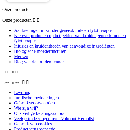
Onze producten
Onze producten


Aanbiedingen in kruidengeneeskunde en fytotherapie
Nieuwe producten op het gebied van kruidengeneeskunde en
fytotherapie
Infusies en kruidentheeën van eenvoudige ingrediënten
Biologische moedertincturen
Merken
Blog van de kruidenkenner
Leer meer
Leer meer


Levering
Juridische mededelingen
Gebruiksvoorwaarden
Wie zijn wij?
Ons veilige betalingsaanbod
Veelgestelde vragen over Valmont Herbalist
Gebruik van cookies
Product terugroepactie