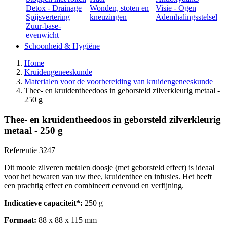
Detox - Drainage
Wonden, stoten en
Visie - Ogen
Spijsvertering
kneuzingen
Ademhalingsstelsel
Zuur-base-
evenwicht
Schoonheid & Hygiëne
Home
Kruidengeneeskunde
Materialen voor de voorbereiding van kruidengeneeskunde
Thee- en kruidentheedoos in geborsteld zilverkleurig metaal -
250 g
Thee- en kruidentheedoos in geborsteld zilverkleurig
metaal - 250 g
Referentie
3247
Dit mooie zilveren metalen doosje (met geborsteld effect) is ideaal
voor het bewaren van uw thee, kruidenthee en infusies. Het heeft
een prachtig effect en combineert eenvoud en verfijning.
Indicatieve capaciteit*:
250 g
Formaat:
88 x 88 x 115 mm