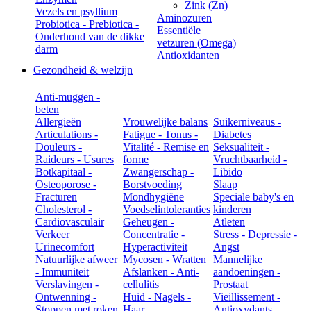
Zink (Zn)
Vezels en psyllium
Aminozuren
Probiotica - Prebiotica -
Essentiële
Onderhoud van de dikke
vetzuren (Omega)
darm
Antioxidanten
Gezondheid & welzijn
Anti-muggen -
beten
Allergieën
Vrouwelijke balans
Suikerniveaus -
Articulations -
Fatigue - Tonus -
Diabetes
Douleurs -
Vitalité - Remise en
Seksualiteit -
Raideurs - Usures
forme
Vruchtbaarheid -
Botkapitaal -
Zwangerschap -
Libido
Osteoporose -
Borstvoeding
Slaap
Fracturen
Mondhygiëne
Speciale baby's en
Cholesterol -
Voedselintoleranties
kinderen
Cardiovasculair
Geheugen -
Atleten
Verkeer
Concentratie -
Stress - Depressie -
Urinecomfort
Hyperactiviteit
Angst
Natuurlijke afweer
Mycosen - Wratten
Mannelijke
- Immuniteit
Afslanken - Anti-
aandoeningen -
Verslavingen -
cellulitis
Prostaat
Ontwenning -
Huid - Nagels -
Vieillissement -
Stoppen met roken
Haar
Antioxydants