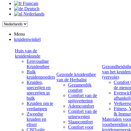
Français
Deutsch
Nederlands
Menu
kruidenwinkel
Huis van de
kruidenkunde
Eenvoudige
Kruidenthee
Gezondheidsth
Bulk
van het kruiden
Gezonde kruidenthee
kruidenpoeders
(vervolg)
van de Herbalist
Kruiden,
Comfort t
Gezamenlijk
specerijen en
de meno
comfort
specerijen in
Evenwich
Comfort van de
bulk
afhankel
spijsvertering
Kruiden om te
Verkeers
Ademcomfort
verdampen
Fitness, V
Comfort van de
Zweedse
& Immuni
urinewegen
kruiden en
Materialen voo
Slaapcomfort
elixer
voorbereiding 
Comfort voor
CBD-olie
kruidengenees