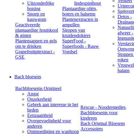
Verkeer
Uitzonderlijke
lindespinthout
Urineco
honing
Plantaardige oliën,
Spijsver
Snoep en
boters en balsems
Detox -
kauwgom
Plantenextracten in
Drainag
Geactiveerde
ampullen
Natuurli
plantaardige houtskool
Siropen van
afweer -
& gisten
kruidendokters
Immunite
Plantensappen en gels
SuperFood -
Verslavi
om te drinken
Superfoods - Rauw
Ontwenn
Grapefruitpitextract -
Voedsel
Stoppen
GSE
roken
Vrouwel
balans
Bach bloesem
Bachbloesems Origineel
Angst
Onzekerheid
Gebrek aan interesse in het
Rescue - Noodremedies
heden
Bachbloesems voor
Eenzaamheid
kinderen
Overgevoeligheid voor
Bach Original Bloesem
anderen
Accessoires
Ontmoediging en wanhoop