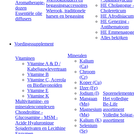
Aromatherapie-
begassingsaccessoires
HE Cholagogue -
dozen
Wierook, traditionele
Cholereticum
Essentiële olie
harsen en begassing
HE Afrodisiacum
diffusers
HE Genezing -
Antihematoom
HE Emmenagog
Alles bekijken
Voedingssupplement
Mineralen
Vitaminen
Kalium
Vitamine A & D /
(Ca)
Kabeljauwlevertraan
Chroom
Vitamine B
(Cr)
Vitamine C, Acerola
Koper (Cu)
en Bioflavonoïden
IJzer (Fe)
Vitamine E
Jodium (I)
Sporenelemente
Vitamine K
Mangaan
Het volledige
Multivitamine- en
(Mn)
Be-Life
mineralencomplexen
Magnesium
assortiment
Chondroïtine -
(Mg)
Volledig Solgar-
Glucosamine - MSM -
Kalium (K)
assortiment
Acide Hyaluronique
Selenium
Sojaderivaten en Lecithine
(Se)
Enzymen