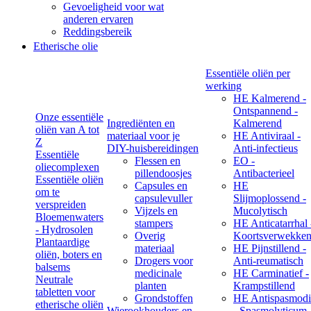
Gevoeligheid voor wat
anderen ervaren
Reddingsbereik
Etherische olie
Essentiële oliën per
werking
HE Kalmerend -
Ontspannend -
Onze essentiële
Ingrediënten en
Kalmerend
oliën van A tot
materiaal voor je
HE Antiviraal -
Z
DIY-huisbereidingen
Anti-infectieus
Essentiële
Flessen en
EO -
oliecomplexen
pillendoosjes
Antibacterieel
Essentiële oliën
Capsules en
HE
om te
capsulevuller
Slijmoplossend -
verspreiden
Vijzels en
Mucolytisch
Bloemenwaters
stampers
HE Anticatarrhal 
- Hydrosolen
Overig
Koortsverwekke
Plantaardige
materiaal
HE Pijnstillend -
oliën, boters en
Drogers voor
Anti-reumatisch
balsems
medicinale
HE Carminatief -
Neutrale
planten
Krampstillend
tabletten voor
Grondstoffen
HE Antispasmodi
etherische oliën
Wierookhouders en
- Spasmolyticum