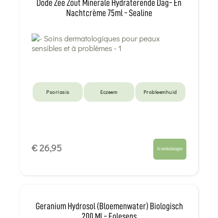
Dode Zee Zout Minerale Hydraterende Dag- En
Nachtcrème 75ml - Sealine
Psoriasis
Eczeem
Probleemhuid
€ 26,95
In winkelwagen
Geranium Hydrosol (Bloemenwater) Biologisch
200 Ml - Eolesens