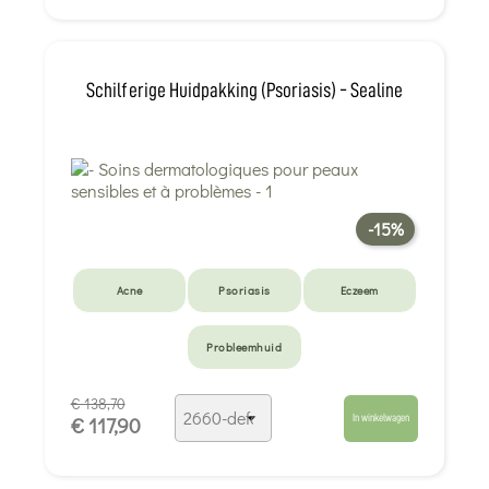
Schilferige Huidpakking (psoriasis) - Sealine
-15%
Acne
Psoriasis
Eczeem
Probleemhuid
€ 138,70
In winkelwagen
€ 117,90