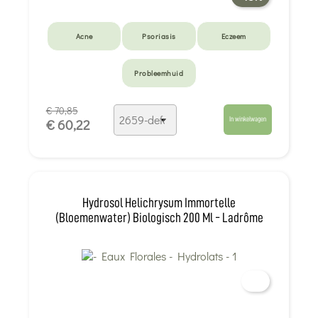
Acne
Psoriasis
Eczeem
Probleemhuid
€ 70,85
In winkelwagen
€ 60,22
Hydrosol Helichrysum Immortelle
(Bloemenwater) Biologisch 200 Ml - Ladrôme