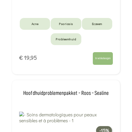
Acne
Psoriasis
Eczeem
Probleemhuid
€ 19,95
In winkelwagen
Hoofdhuidproblemenpakket - Roos - Sealine
-15%