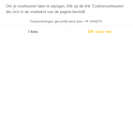
Om je voorkeuren later te wijzigen, klik op de link 'Cookievoorkeuren'
die zich in de voettekst van de pagina bevindt.
Toestemmingen gecertificeerd door
I kies
OK voor me
Axeptio consent
Toestemmingsbeheerplatform: Personaliseer uw opties
Ons platform stelt u in staat om uw privacy-instellingen naar 