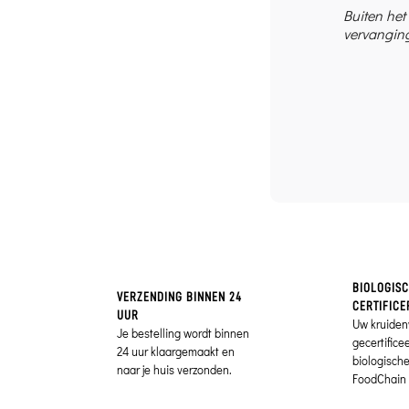
Buiten het
vervanging
BIOLOGIS
VERZENDING BINNEN 24
CERTIFICE
UUR
Uw kruiden
Je bestelling wordt binnen
gecertifice
24 uur klaargemaakt en
biologisch
naar je huis verzonden.
FoodChain 