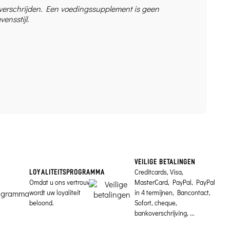
overschrijden. Een voedingssupplement is geen
ensstijl.
VEILIGE BETALINGEN
Creditcards, Visa,
LOYALITEITSPROGRAMMA
Omdat u ons vertrouwt,
MasterCard, PayPal, PayPal
wordt uw loyaliteit
in 4 termijnen, Bancontact,
beloond.
Sofort, cheque,
bankoverschrijving, ...