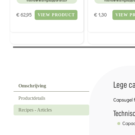
voorbereidingsapparatuur
voorbereidingsappa
€ 62,95
€ 1,30
VIEW PRODUCT
VIEW P
Lege ca
Omschrijving
Productdetails
Capsugel f
Recipes - Articles
Technisc
Capaci