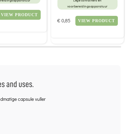
ereidingsapparatuur
Lege containers en
voorbereidingsapparatuur
VIEW PRODUCT
€ 0,85
VIEW PRODUCT
es and uses.
ndmatige capsule vuller