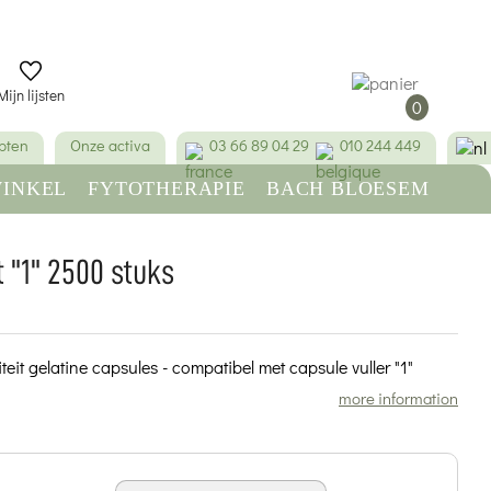
Mijn lijsten
0
pten
Onze activa
03 66 89 04 29
010 244 449
INKEL
FYTOTHERAPIE
BACH BLOESEM
SCHOONHEID & HYGIËNE
 "1" 2500 stuks
it gelatine capsules - compatibel met capsule vuller "1"
more information