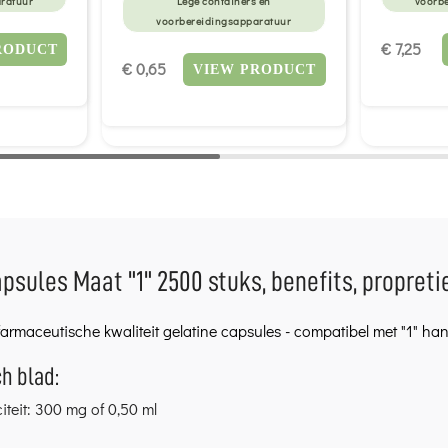
ratuur
Lege containers en
voorb
voorbereidingsapparatuur
€ 7,25
RODUCT
€ 0,65
VIEW PRODUCT
psules Maat "1" 2500 stuks, benefits, propreti
armaceutische kwaliteit gelatine capsules - compatibel met "1" ha
h blad:
teit: 300 mg of 0,50 ml