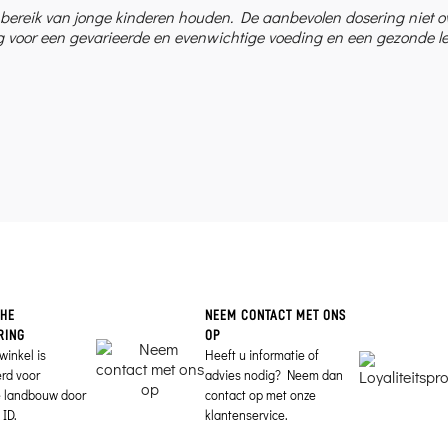
 bereik van jonge kinderen houden. De aanbevolen dosering niet 
 voor een gevarieerde en evenwichtige voeding en een gezonde lev
CHE
NEEM CONTACT MET ONS
RING
OP
winkel is
Heeft u informatie of
erd voor
advies nodig? Neem dan
e landbouw door
contact op met onze
ID.
klantenservice.