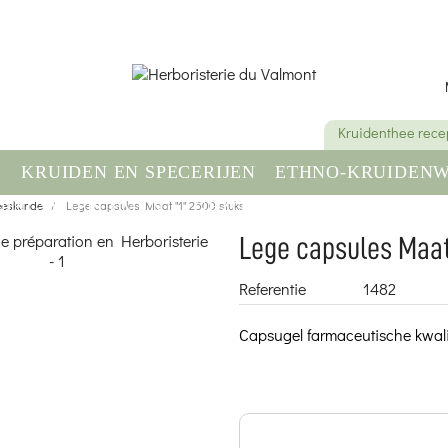
Kruidenthee rece
E
KRUIDEN EN SPECERIJEN
ETHNO-KRUIDENW
neeskunde
DINGSSUPPLEMENT
Lege capsules Maat "1" 2500 stuks
GEZONDHEID & WELZIJN
Lege capsules Maat
Referentie
1482
Capsugel farmaceutische kwalite