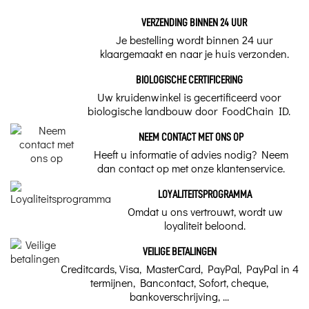
Hoe kun je je huis
Benzoë, Styrax
zuiveren van alle
De voordelen van Benzoë en Styrax
VERZENDING BINNEN 24 UUR
negatieve
Je bestelling wordt binnen 24 uur
De mix
van benzoë en styrax
combineert twee
Merk
energieën?
klaargemaakt en naar je huis verzonden.
balsemachtige harsen met diepgaande eigenschappen:
Schoonmaken wordt
Sagrada Madre
Benzoë:
Deze milde hars staat bekend om zijn
beschouwd als
BIOLOGISCHE CERTIFICERING
therapeutisch in de
beschermende en verzachtende eigenschappen.
Uw kruidenwinkel is gecertificeerd voor
wereld van welzijn,
omdat het stress
Het kalmeert de geest, trekt welvaart aan en creëert
biologische landbouw door FoodChain ID.
vermindert en
een sfeer van warmte en welzijn. Het wordt al
angstgevoelens
verzacht, maar denk je
eeuwenlang gebruikt in spirituele tradities. Het helpt
NEEM CONTACT MET ONS OP
ook aan negatieve
ruimtes te zuiveren en positieve energieën te
energieën?
Heeft u informatie of advies nodig? Neem
behouden.
dan contact op met onze klantenservice.
Styrax (of Storax):
Deze kostbare balsemhars heeft
sterke verzachtende en beschermende
LOYALITEITSPROGRAMMA
eigenschappen. Het bevordert harmonie in relaties,
Omdat u ons vertrouwt, wordt uw
trekt positieve energieën aan en verdrijft negatieve
loyaliteit beloond.
invloeden. De zoete vanillegeur creëert een
omgeving die bevorderlijk is voor meditatie en
VEILIGE BETALINGEN
emotionele genezing.
Creditcards, Visa, MasterCard, PayPal, PayPal in 4
termijnen, Bancontact, Sofort, cheque,
Deze mix van aromatische harsen creëert een wierook
bankoverschrijving, ...
die ideaal is voor beschermings-, genezings- en