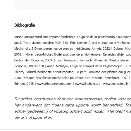
Bibliografie
Karine Jacquemard, naturopathe-herbaliste, Le guide de la phytothérapie au quoti
guide Terre vivante, octobre 2021 | Dr Eric Lorrain, Grand manuel de phytothér
Médicinalis, 210 monographies de plantes médicinales, Amyris, 2022 | Dubray Miche
2018 | Morel Jean-Michel, Traité pratique de phytothérapie. Remèdes d'hier po
herboriste, Dauphin, 2009 | Loïc Ternissen, Le guide Ultime de l'Herboristerie,
Dauphin, 2009 (1993) | Anne McIntyre, Le guide complet de la Phytothérapie, Le cou
Thierry Folliard, herboriste et naturopathe, Le petit Larousse des plantes qui gué
Dieu, Pratique des plantes médicinales pour bien-être et santé, Ennsthaler, 2007
Editions, 2018 | www.altheaprovence.com | www.wikiphyto.org | www.doctissimo.fr | 
Dit artikel, geschreven door een wetenschapsjournalist voor e
het onderwerp dat tijdens deze update wordt behandeld. Toek
echter gedeeltelijk of volledig achterhaald maken. Het dient n
uw arts of apotheker.