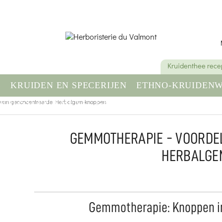
Kruidenthee rece
E
KRUIDEN EN SPECERIJEN
ETHNO-KRUIDENW
 van geconcentreerde Herbalgem-knoppen
DINGSSUPPLEMENT
GEZONDHEID & WELZIJN
GEMMOTHERAPIE - VOORDE
HERBALGE
Gemmotherapie: Knoppen in