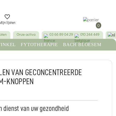
Mijn lijsten
0
pten
Onze activa
03 66 89 04 29
010 244 449
INKEL
FYTOTHERAPIE
BACH BLOESEM
SCHOONHEID & HYGIËNE
LEN VAN GECONCENTREERDE
M-KNOPPEN
 dienst van uw gezondheid