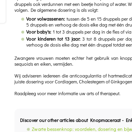
druppels ook verdunnen met een beetje honing of water. Wi
volgen. De algemene dosering is als volgt:
Voor volwassenen:
tussen de 5 en 15 druppels per d
5 druppels en verhoog de dosis elke dag met één druppe
Voor baby's:
1 tot 3 druppels per dag in de fles of v
Voor kinderen tot 13 jaar:
3 tot 8 druppels per dag
verhoog de dosis elke dag met één druppel totdat een s
Zwangere vrouwen moeten echter het gebruik van knoppe
sequoia's en eiken, vermijden.
Wij adviseren iedereen die anticoagulantia of hartmedica
juiste dosering voor Cordiagem, Cholestegem of Ginkgogem
Raadpleeg voor meer informatie uw arts of therapeut.
Discover our other articles about Knopmaceraat - En
Zwarte bessenknop: voordelen, dosering en bij