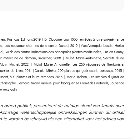
dien, Rusticas Editions,2019 | Dr Claudine Luu, 1000 remèdes à faire soi-même, Le
apie, Les nouveaux chemins de la santé, Dunod, 2019 | Yves Vanopdenbosch, Herba
l, Guide des contre-indications des principales plantes médicinales, Lucien Souny,
ur médecine de demain, Grancher, 2008 | Mulot Marie-Antoinette, Secrets d'une
 Albin Michel, 2022 | Mulot Marie Antoinette, Les 250 réponses de l'herboriste,
rrier du Livre, 2011 | Carole Minker, 200 plantes qui guérissent, Larousse, 2015 |
rissent, 500 plantes et leurs remèdes, 2016 | Maria Treben, Les simples du jardi de
 | Christophe Bernard, Grand manuel pour fabriquer ses remèdes naturels, Jouvence
www.vidal.fr
en breed publiek, presenteert de huidige stand van kennis over
omstige wetenschappelijke ontwikkelingen kunnen dit artikel
iet te worden beschouwd als een alternatief voor het advies van