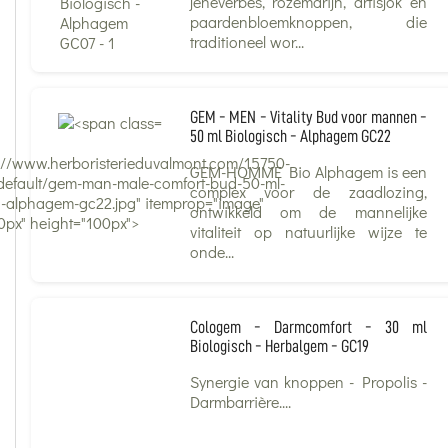
jeneverbes, rozemarijn, artisjok en
paardenbloemknoppen, die
traditioneel wor...
GEM - MEN - Vitality Bud voor mannen -
50 ml Biologisch - Alphagem GC22
s://www.herboristerieduvalmont.com/15750-
GEM-HOMME Bio Alphagem is een
_default/gem-man-male-comfort-bud-50-ml-
complex voor de zaadlozing,
h-alphagem-gc22.jpg" itemprop="image"
ontwikkeld om de mannelijke
0px" height="100px">
vitaliteit op natuurlijke wijze te
onde...
Cologem - Darmcomfort - 30 ml
Biologisch - Herbalgem - GC19
Synergie van knoppen - Propolis -
Darmbarrière....