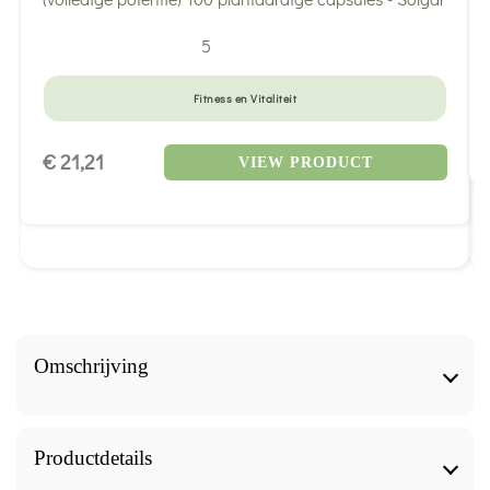
5
Fitness en Vitaliteit
€ 21,21
VIEW PRODUCT
Omschrijving
Het GEM-TONIC-complex biedt een natuurlijke oplossing
voor het herstellen van energie en vitaliteit. Samengesteld
Productdetails
uit zwartebessenknoppen, jonge rozemarijnscheuten,