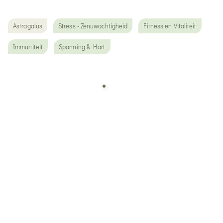
Astragalus
Stress - Zenuwachtigheid
Fitness en Vitaliteit
Immuniteit
Spanning & Hart