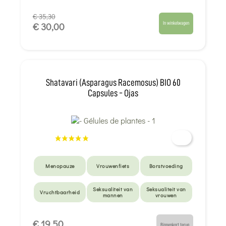
€ 35,30
In winkelwagen
€ 30,00
Shatavari (Asparagus Racemosus) BIO 60
Capsules - Ojas
Menopauze
Vrouwenfiets
Borstvoeding
Seksualiteit van
Seksualiteit van
Vruchtbaarheid
mannen
vrouwen
€ 19,50
Binnenkort terug