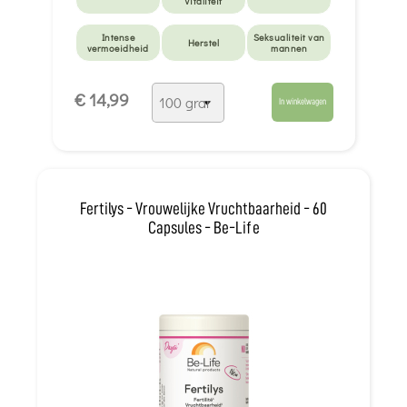
Vitaliteit
Intense
Seksualiteit van
Herstel
vermoeidheid
mannen
Seksualiteit van
Cerebrale
Natte hoest en
€ 14,99
vrouwen
microcirculatie
luchtwegen
In winkelwagen
Fertilys - Vrouwelijke Vruchtbaarheid - 60
Capsules - Be-Life