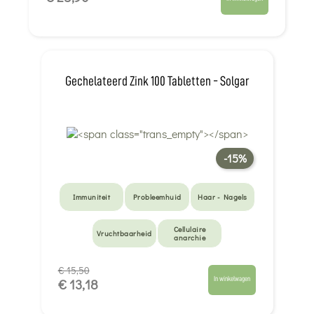
Gechelateerd Zink 100 Tabletten - Solgar
-15%
Immuniteit
Probleemhuid
Haar - Nagels
Cellulaire
Vruchtbaarheid
anarchie
€ 15,50
In winkelwagen
€ 13,18