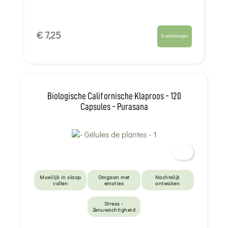
€ 7,25
In winkelwagen
Biologische Californische Klaproos - 120
Capsules - Purasana
Moeilijk in slaap
Omgaan met
Nachtelijk
vallen
emoties
ontwaken
Stress -
Zenuwachtigheid