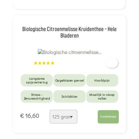
Langzame
Opgeblazen
Moeilijk in slaap
spijsvertering
gevoel
vallen
Depressie - Angst
Biologische Citroenmelisse Kruidenthee - Hele
Bladeren
Langzame
Opgeblazen gevoel
Hoofdpijn
spijsvertering
Stress -
Moeilijk in slaap
Schildklier
Zenuwachtigheid
vallen
Anti-muggen -
Depressie - Angst
Maagzuur
€ 16,60
beten
In winkelwagen
Zuur-base-
Omgaan met
Voor de kleintjes
evenwicht
emoties