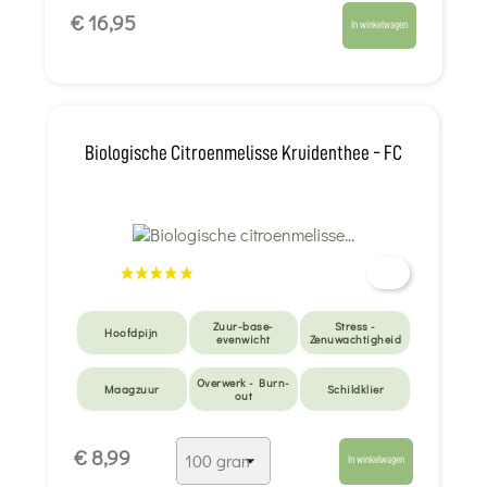
€ 16,95
In winkelwagen
Biologische Citroenmelisse Kruidenthee - FC
Zuur-base-
Stress -
Hoofdpijn
evenwicht
Zenuwachtigheid
Overwerk - Burn-
Maagzuur
Schildklier
out
Omgaan met
Anti-muggen -
Voor de kleintjes
€ 8,99
emoties
beten
In winkelwagen