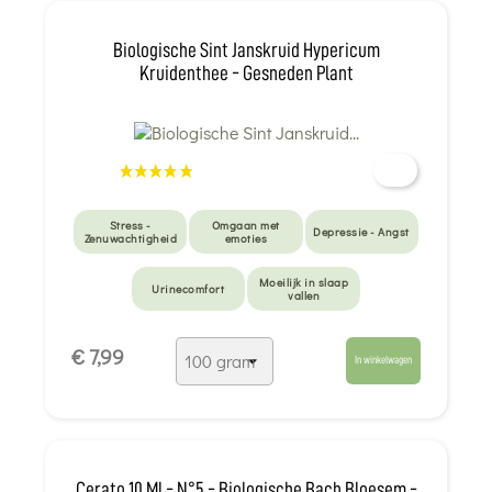
Overwerk - Burn-
out
Biologische Sint Janskruid Hypericum
Kruidenthee - Gesneden Plant
Stress -
Omgaan met
Depressie - Angst
Zenuwachtigheid
emoties
Moeilijk in slaap
Urinecomfort
vallen
€ 7,99
In winkelwagen
Cerato 10 Ml - N°5 - Biologische Bach Bloesem -