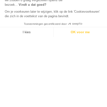
we zouden u graag vergezellen tijdens uw
bezoek...
Vindt u dat goed?
Om je voorkeuren later te wijzigen, klik op de link 'Cookievoorkeuren'
die zich in de voettekst van de pagina bevindt.
Toestemmingen gecertificeerd door
I kies
OK voor me
Axeptio consent
Toestemmingsbeheerplatform: Personaliseer uw opties
Ons platform stelt u in staat om uw privacy-instellingen naar 