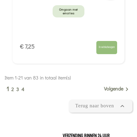
Omgaan met
emoties
€ 7,25
In winkelwagen
Item 1-21 van 83 in totaal item(s)
1
Volgende

2
3
4

Terug naar boven
VERZENDING BINNEN 24 UUR