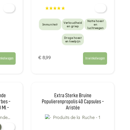
Natte hoest
Verkoudheid
Immuniteit
en
en griep
luchtwegen
Droge hoest
en keelpijn
€ 8,99
inkelwagen
In winkelwagen
nde
Extra Sterke Bruine
rbes -
Populierenpropolis 40 Capsules -
 Ml -
Aristée