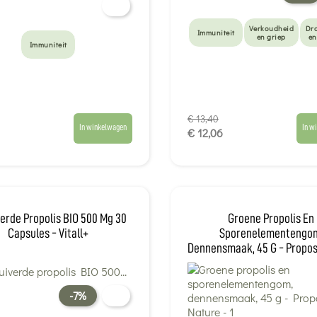
Verkoudheid
Dr
Immuniteit
en griep
en
Immuniteit
€ 13,40
In winkelwagen
In w
€ 12,06
erde Propolis BIO 500 Mg 30
Groene Propolis En
Capsules - Vitall+
Sporenelementengo
Dennensmaak, 45 G - Propos
-7%