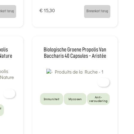
€ 15,30
nkort terug
Binnenkort terug
olis
Biologische Groene Propolis Van
'Nature
Baccharis 40 Capsules - Aristée
Anti-
Immuniteit
Mycosen
veroudering
t
n