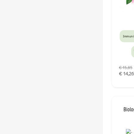
Immuni
€ 15,85
€ 14,26
Biolo