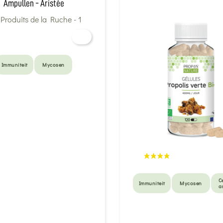
Ampullen - Aristée
Immuniteit
Mycosen
Ce
Immuniteit
Mycosen
a