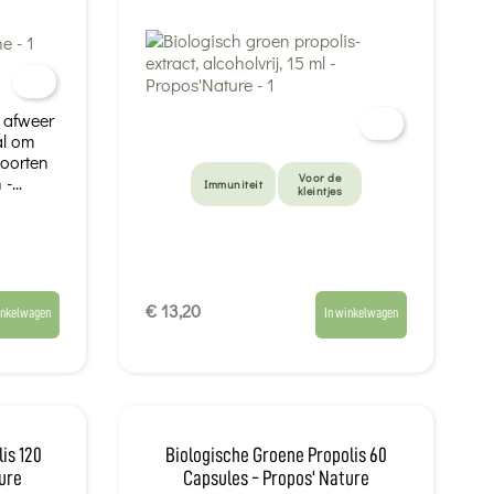
e afweer
al om
soorten
Voor de
-...
Immuniteit
kleintjes
€ 13,20
inkelwagen
In winkelwagen
is 120
Biologische Groene Propolis 60
ure
Capsules - Propos' Nature