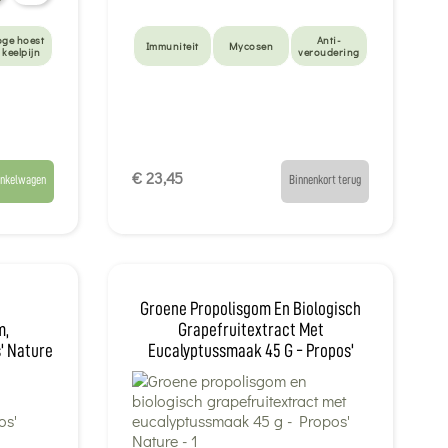
oge hoest
Anti-
Immuniteit
Mycosen
 keelpijn
veroudering
€ 23,45
inkelwagen
Binnenkort terug
Groene Propolisgom En Biologisch
m,
Grapefruitextract Met
' Nature
Eucalyptussmaak 45 G - Propos'
Nature