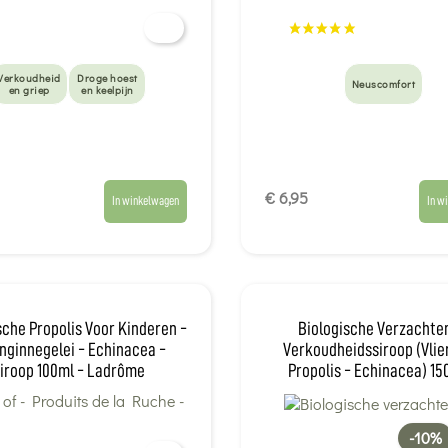
Verkoudheid
Droge hoest
Neuscomfort
en griep
en keelpijn
€ 6,95
In winkelwagen
In w
sche Propolis Voor Kinderen -
Biologische Verzachte
nginnegelei - Echinacea -
Verkoudheidssiroop (vlie
iroop 100ml - Ladrôme
Propolis - Echinacea) 150
Herbalgem
-10%