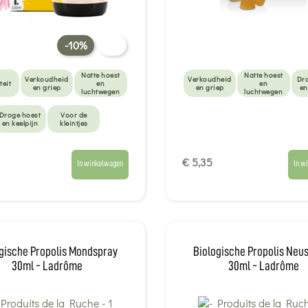
-10%
Natte hoest
Natte hoest
Verkoudheid
Verkoudheid
Dr
teit
en
en
en griep
en griep
en
luchtwegen
luchtwegen
Droge hoest
Voor de
en keelpijn
kleintjes
€ 5,35
In winkelwagen
In w
gische Propolis Mondspray
Biologische Propolis Neu
30ml - Ladrôme
30ml - Ladrôme