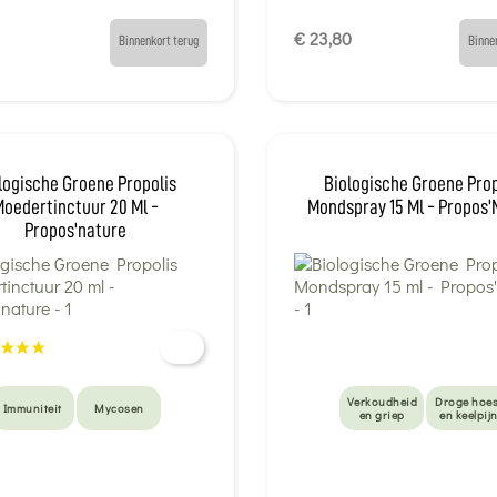
€ 23,80
Binnenkort terug
Binne
logische Groene Propolis
Biologische Groene Prop
oedertinctuur 20 Ml -
Mondspray 15 Ml - Propos
Propos'nature
Verkoudheid
Droge hoes
Immuniteit
Mycosen
en griep
en keelpij