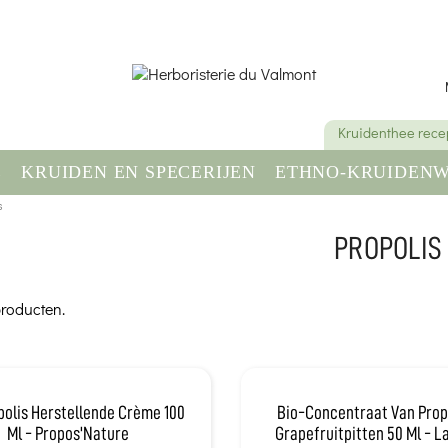
Kruidenthee rece
E
KRUIDEN EN SPECERIJEN
ETHNO-KRUIDENW
DINGSSUPPLEMENT
s
GEZONDHEID & WELZIJN
PROPOLIS
producten.
polis Herstellende Crème 100
Bio-Concentraat Van Prop
Ml - Propos'Nature
Grapefruitpitten 50 Ml - 