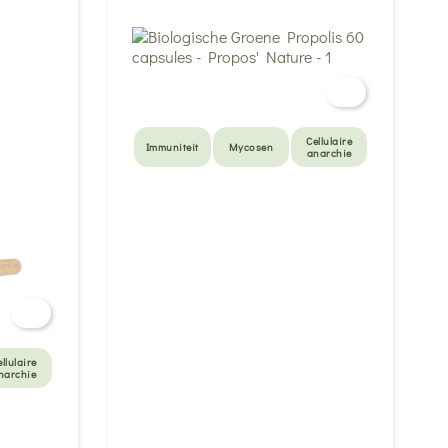
Cellulaire
Immuniteit
Mycosen
anarchie
llulaire
narchie