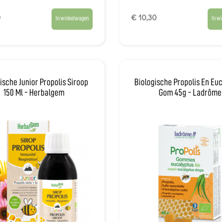
0
€ 10,30
In winkelwagen
In w
ische Junior Propolis Siroop
Biologische Propolis En Eu
150 Ml - Herbalgem
Gom 45g - Ladrôme