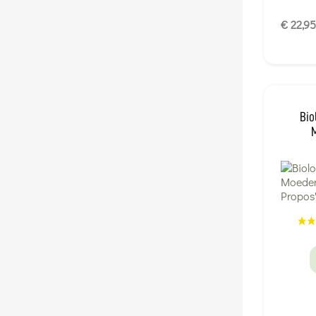
€ 22,95
Bio
M