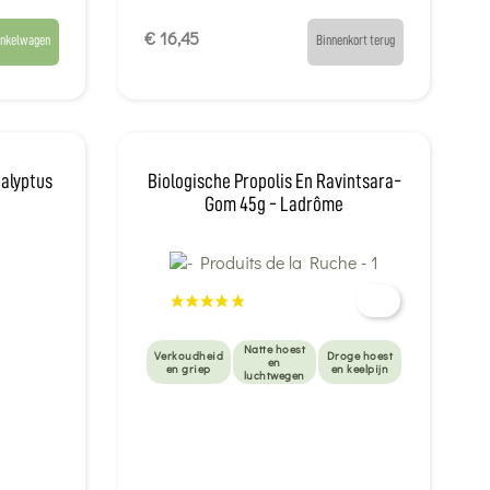
€ 16,45
inkelwagen
Binnenkort terug
calyptus
Biologische Propolis En Ravintsara-
Gom 45g - Ladrôme
Natte hoest
Verkoudheid
Droge hoest
en
en griep
en keelpijn
luchtwegen