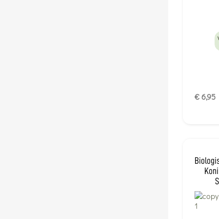
€ 6,95
Biologi
Koni
S