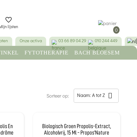
Mijn lijsten
0
pten
Onze activa
03 66 89 04 29
010 244 449
INKEL
FYTOTHERAPIE
BACH BLOESEM
SCHOONHEID & HYGIËNE
Naam: A tot Z

Sorteer op:
olis En
Biologisch Groen Propolis-Extract,
Ladrôme
Alcoholvrij, 15 Ml - Propos'Nature