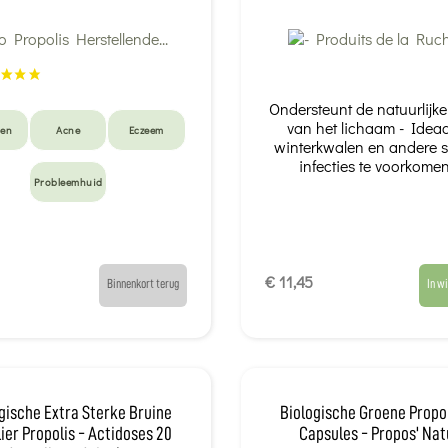
Ondersteunt de natuurlijk
van het lichaam - Idea
en
Acne
Eczeem
winterkwalen en andere 
infecties te voorkomen 
Probleemhuid
€ 11,45
Binnenkort terug
In w
gische Extra Sterke Bruine
Biologische Groene Propol
ier Propolis - Actidoses 20
Capsules - Propos' Nat