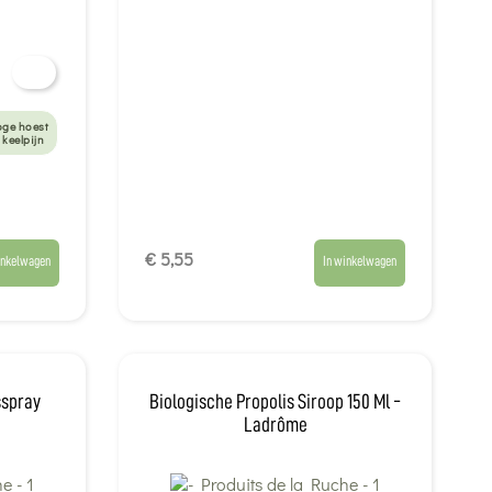
oge hoest
 keelpijn
€ 5,55
inkelwagen
In winkelwagen
sspray
Biologische Propolis Siroop 150 Ml -
Ladrôme