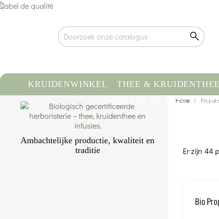
KRUIDENWINKEL
THEE & KRUIDENTHE
ETHERISCHE OLIE
Home
VOE
Propoli
Ambachtelijke productie, kwaliteit en
traditie
Er zijn 44 
Gecertificeerde biologische kwaliteit
Traceerbaarheid & gecontroleerde
herkomst
Ambachtelijke verpakking met de hand
Bio Pro
Meer weten...