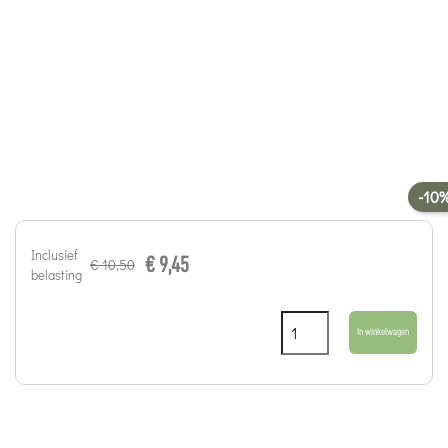
-10
Inclusief
€ 9,45
€ 10,50
belasting
In winkelwagen