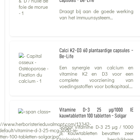
capsules - Be-Life
Draagt bij aan de goede werking
van het immuunsysteem...
Calci K2-D3 60 plantaardige capsules -
Be-Life
Een synergie van calcium en
vitamine K2 en D3 voor een
complete voorziening van
voedingsstoffen voor botkapitaal....
Vitamine D-3 25 µg/1000 IE
kauwtabletten 100 tabletten - Solgar
s://www.herboristerieduvalmont.com/13342-
Solgar Vitamine D-3 25 µg / 1000
default/vitamine-d-3-25-mcg-1000-ie-
IE kauwtabletten bevatten zeer
ten-100-tabletten-solgar.jpg"
biologisch beschikbare