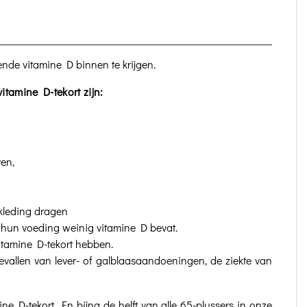
oende vitamine D binnen te krijgen.
itamine D-tekort zijn:
en,
kleding dragen
t hun voeding weinig vitamine D bevat.
tamine D-tekort hebben.
evallen van lever- of galblaasaandoeningen, de ziekte van
e D-tekort. En bijna de helft van alle 65-plussers in onze