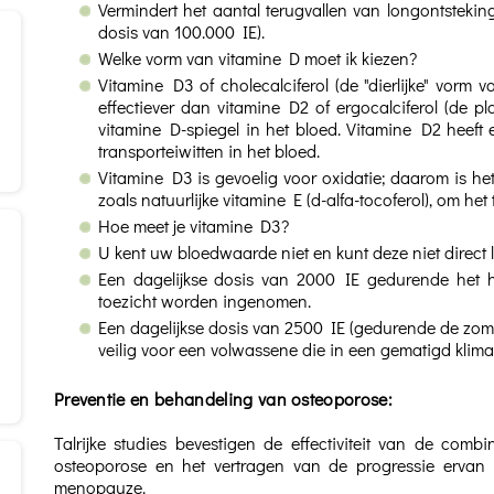
Vermindert het aantal terugvallen van longontsteki
dosis van 100.000 IE).
Welke vorm van vitamine D moet ik kiezen?
Vitamine D3 of cholecalciferol (de "dierlijke" vorm 
effectiever dan vitamine D2 of ergocalciferol (de 
vitamine D-spiegel in het bloed. Vitamine D2 heef
transporteiwitten in het bloed.
Vitamine D3 is gevoelig voor oxidatie; daarom is he
zoals natuurlijke vitamine E (d-alfa-tocoferol), om he
Hoe meet je vitamine D3?
U kent uw bloedwaarde niet en kunt deze niet direct 
Een dagelijkse dosis van 2000 IE gedurende het h
toezicht worden ingenomen.
Een dagelijkse dosis van 2500 IE (gedurende de zo
veilig voor een volwassene die in een gematigd klim
Preventie en behandeling van osteoporose:
Talrijke studies bevestigen de effectiviteit van de com
osteoporose en het vertragen van de progressie erva
menopauze.