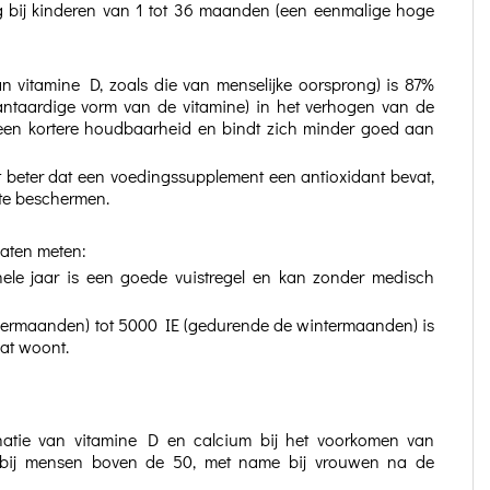
ng bij kinderen van 1 tot 36 maanden (een eenmalige hoge
van vitamine D, zoals die van menselijke oorsprong) is 87%
plantaardige vorm van de vitamine) in het verhogen van de
t een kortere houdbaarheid en bindt zich minder goed aan
t beter dat een voedingssupplement een antioxidant bevat,
t te beschermen.
laten meten:
ele jaar is een goede vuistregel en kan zonder medisch
mermaanden) tot 5000 IE (gedurende de wintermaanden) is
aat woont.
binatie van vitamine D en calcium bij het voorkomen van
n bij mensen boven de 50, met name bij vrouwen na de