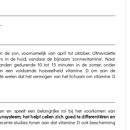
.
de zon, voornamelijk van april tot oktober. Ultraviolette
pers in de huid, vandaar de bijnaam 'zonnevitamine'. Naar
n handen gedurende 10 tot 15 minuten in de zomer, onder
van een voldoende hoeveelheid vitamine D om aan de
om te weten dat het vermogen van het lichaam om vitamine D
ten en speelt een belangrijke rol bij het voorkomen van
nsysteem; het helpt cellen zich goed te differentiëren en
recente studies tonen aan dat vitamine D ook bescherming