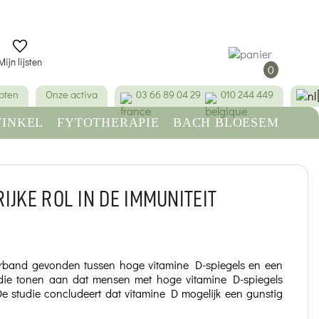
Mijn lijsten
0
pten
Onze activa
03 66 89 04 29
010 244 449
INKEL
FYTOTHERAPIE
BACH BLOESEM
SCHOONHEID & HYGIËNE
IJKE ROL IN DE IMMUNITEIT
rband gevonden tussen hoge vitamine D-spiegels en een
udie tonen aan dat mensen met hoge vitamine D-spiegels
 studie concludeert dat vitamine D mogelijk een gunstig