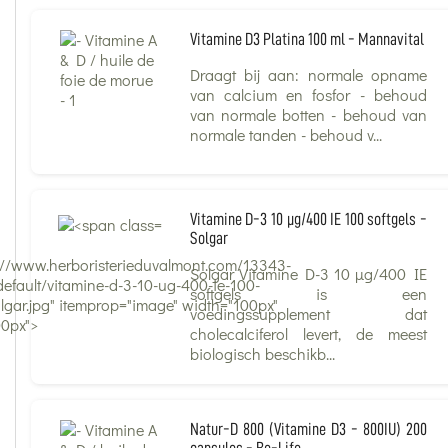
Vitamine D3 Platina 100 ml - Mannavital
Draagt bij aan: normale opname
van calcium en fosfor - behoud
van normale botten - behoud van
normale tanden - behoud v...
Vitamine D-3 10 µg/400 IE 100 softgels -
Solgar
s://www.herboristerieduvalmont.com/13343-
Solgar Vitamine D-3 10 µg/400 IE
default/vitamine-d-3-10-ug-400-ie-100-
softgels is een
olgar.jpg" itemprop="image" width="100px"
voedingssupplement dat
00px">
cholecalciferol levert, de meest
biologisch beschikb...
Natur-D 800 (Vitamine D3 - 800IU) 200