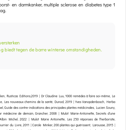
orst- en darmkanker, multiple sclerose en diabetes type 1
ag.
versterken
ng biedt tegen de barre winterse omstandigheden.
dien, Rusticas Editions,2019 | Dr Claudine Luu, 1000 remèdes à faire soi-même, Le
apie, Les nouveaux chemins de la santé, Dunod, 2019 | Yves Vanopdenbosch, Herba
l, Guide des contre-indications des principales plantes médicinales, Lucien Souny,
ur médecine de demain, Grancher, 2008 | Mulot Marie-Antoinette, Secrets d'une
 Albin Michel, 2022 | Mulot Marie Antoinette, Les 250 réponses de l'herboriste,
rrier du Livre, 2011 | Carole Minker, 200 plantes qui guérissent, Larousse, 2015 |