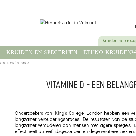
Kruidenthee rece
E
KRUIDEN EN SPECERIJEN
ETHNO-KRUIDENW
 rol in de immuniteit
DINGSSUPPLEMENT
GEZONDHEID & WELZIJN
VITAMINE D - EEN BELANGR
Onderzoekers van King's College London hebben een ve
langzamer verouderingsproces. De resultaten van de st
langzamer verouderen dan mensen met lagere spiegels. De
effect heeft op leeftijdsgebonden en degeneratieve ziekten.