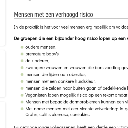
Mensen met een verhoogd risico
In de praktijk is het voor veel mensen erg moeilijk om vold
De groepen die een bijzonder hoog risico lopen op een v
oudere mensen,
premature baby's
de kinderen,
zwangere vrouwen en vrouwen die borstvoeding gev
mensen die lijden aan obesitas,
mensen met een donkere huidskleur,
mensen die zelden naar buiten gaan of bedekkende 
Veganisten lopen mogelijk risico op een tekort omda
Mensen met bepaalde darmproblemen kunnen een vi
Met name mensen met een slechte vetvertering: in g
Crohn, colitis ulcerosa, coeliakie…
Bij gezonde jonge volwassenen heeft een derde een vitamin