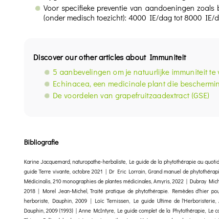
Voor specifieke preventie van aandoeningen zoals b
(onder medisch toezicht): 4000 IE/dag tot 8000 IE/d
Discover our other articles about Immuniteit
5 aanbevelingen om je natuurlijke immuniteit te 
Echinacea, een medicinale plant die beschermi
De voordelen van grapefruitzaadextract (GSE)
Bibliografie
Karine Jacquemard, naturopathe-herbaliste, Le guide de la phytothérapie au quoti
guide Terre vivante, octobre 2021 | Dr Eric Lorrain, Grand manuel de phytothér
Médicinalis, 210 monographies de plantes médicinales, Amyris, 2022 | Dubray Miche
2018 | Morel Jean-Michel, Traité pratique de phytothérapie. Remèdes d'hier po
herboriste, Dauphin, 2009 | Loïc Ternissen, Le guide Ultime de l'Herboristerie,
Dauphin, 2009 (1993) | Anne McIntyre, Le guide complet de la Phytothérapie, Le cou