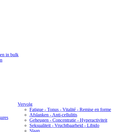
en in bulk
en
Vervolg
Fatigue - Tonus - Vitalité - Remise en forme
Afslanken - Anti-cellulitis
sures
Geheugen - Concentratie - Hyperactiviteit
Seksualiteit - Vruchtbaarheid - Libido
Slaap