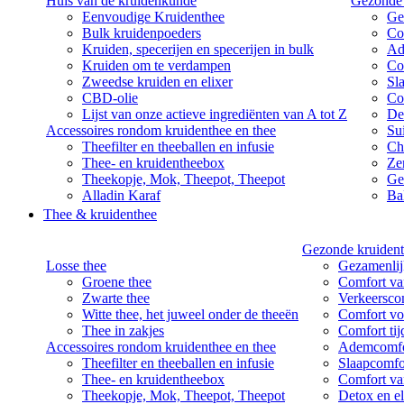
Huis van de kruidenkunde
Gezonde 
Eenvoudige Kruidenthee
Ge
Bulk kruidenpoeders
Co
Kruiden, specerijen en specerijen in bulk
Ad
Kruiden om te verdampen
Co
Zweedse kruiden en elixer
Sl
CBD-olie
Co
Lijst van onze actieve ingrediënten van A tot Z
De
Accessoires rondom kruidenthee en thee
Su
Theefilter en theeballen en infusie
Ch
Thee- en kruidentheebox
Ze
Theekopje, Mok, Theepot, Theepot
Ge
Alladin Karaf
Bal
Thee & kruidenthee
Gezonde kruident
Losse thee
Gezamenlij
Groene thee
Comfort van
Zwarte thee
Verkeersco
Witte thee, het juweel onder de theeën
Comfort vo
Thee in zakjes
Comfort ti
Accessoires rondom kruidenthee en thee
Ademcomfo
Theefilter en theeballen en infusie
Slaapcomfo
Thee- en kruidentheebox
Comfort va
Theekopje, Mok, Theepot, Theepot
Detox en el