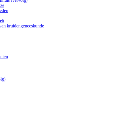
nhuis (vervolg)
uze
heden
eit
 van kruidengeneeskunde
anten
lg)