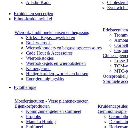
Alladin Karaf
Cholesterol
Evenwicht 
Kruiden en specerijen
Ethno-kruidenwinkel
Edelsteenther
Wierook, traditionele harsen en begassing
Tromme
Sticks - Begassingsvlekken
Armba
Bulk wierook
Oorbel
Wierookhouders en begassingsaccessoires
Orgoni
Cade Hout & Accessoires
Chinese gene
Wierookstokjes
Losse 
Wierookkegels en wierookstenen
TCM-vo
Kamergeuren
MTC-pa
Heilige kruiden, wortels en bossen
Oorspronkeli
Energiereinigingskits
Spirituele acc
Fytotherapie
Moedertincturen - Verse plantenextracten
Bijenkorfproducten
Kruidencapsules
Koninginnengelei en stuifmeel
Gemmotherapie
Propolis
Gemmothe
Manuka Honing
De unitai
Stuifmeel
Berkensap