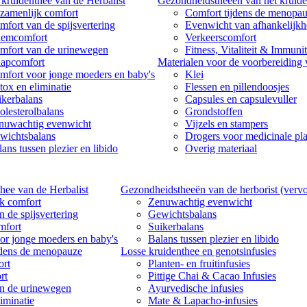
kruidenthee van de Herbalist
Gezondheidstheeën van het kruide
zamenlijk comfort
Comfort tijdens de menopa
mfort van de spijsvertering
Evenwicht van afhankelijk
emcomfort
Verkeerscomfort
mfort van de urinewegen
Fitness, Vitaliteit & Immunit
aapcomfort
Materialen voor de voorbereiding
mfort voor jonge moeders en baby's
Klei
tox en eliminatie
Flessen en pillendoosjes
ikerbalans
Capsules en capsulevuller
olesterolbalans
Grondstoffen
nuwachtig evenwicht
Vijzels en stampers
wichtsbalans
Drogers voor medicinale pl
ans tussen plezier en libido
Overig materiaal
hee van de Herbalist
Gezondheidstheeën van de herborist (vervo
k comfort
Zenuwachtig evenwicht
 de spijsvertering
Gewichtsbalans
mfort
Suikerbalans
or jonge moeders en baby's
Balans tussen plezier en libido
jdens de menopauze
Losse kruidenthee en genotsinfusies
rt
Planten- en fruitinfusies
rt
Pittige Chai & Cacao Infusies
n de urinewegen
Ayurvedische infusies
iminatie
Mate & Lapacho-infusies