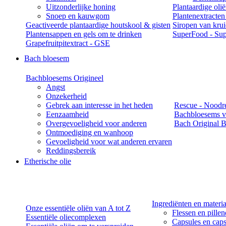
Uitzonderlijke honing
Plantaardige oli
Snoep en kauwgom
Plantenextracten
Geactiveerde plantaardige houtskool & gisten
Siropen van kru
Plantensappen en gels om te drinken
SuperFood - Sup
Grapefruitpitextract - GSE
Bach bloesem
Bachbloesems Origineel
Angst
Onzekerheid
Gebrek aan interesse in het heden
Rescue - Noodr
Eenzaamheid
Bachbloesems v
Overgevoeligheid voor anderen
Bach Original B
Ontmoediging en wanhoop
Gevoeligheid voor wat anderen ervaren
Reddingsbereik
Etherische olie
Ingrediënten en materi
Onze essentiële oliën van A tot Z
Flessen en pille
Essentiële oliecomplexen
Capsules en caps