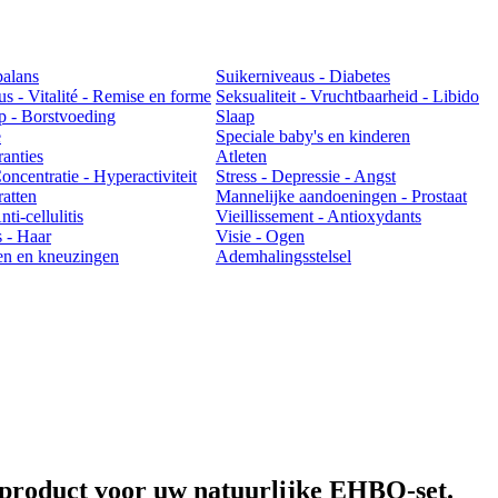
balans
Suikerniveaus - Diabetes
us - Vitalité - Remise en forme
Seksualiteit - Vruchtbaarheid - Libido
 - Borstvoeding
Slaap
e
Speciale baby's en kinderen
ranties
Atleten
ncentratie - Hyperactiviteit
Stress - Depressie - Angst
atten
Mannelijke aandoeningen - Prostaat
ti-cellulitis
Vieillissement - Antioxydants
 - Haar
Visie - Ogen
en en kneuzingen
Ademhalingsstelsel
l product voor uw natuurlijke EHBO-set.