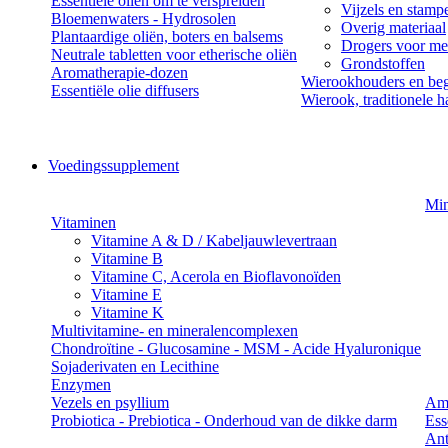
Essentiële oliën om te verspreiden
Vijzels en stamp
Bloemenwaters - Hydrosolen
Overig materiaal
Plantaardige oliën, boters en balsems
Drogers voor med
Neutrale tabletten voor etherische oliën
Grondstoffen
Aromatherapie-dozen
Wierookhouders en beg
Essentiële olie diffusers
Wierook, traditionele h
Voedingssupplement
Min
Vitaminen
Vitamine A & D / Kabeljauwlevertraan
Vitamine B
Vitamine C, Acerola en Bioflavonoïden
Vitamine E
Vitamine K
Multivitamine- en mineralencomplexen
Chondroïtine - Glucosamine - MSM - Acide Hyaluronique
Sojaderivaten en Lecithine
Enzymen
Vezels en psyllium
Am
Probiotica - Prebiotica - Onderhoud van de dikke darm
Ess
Ant