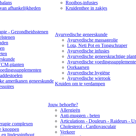
balans
Rooibos-infusies
van afhankelijkheden
Kruidenthee in zakjes
apie - Gezondheidsstenen
Ayurvedische geneeskunde
lstenen
Ayurvedische massageolie
nden
Lota, Neti Pot en Tongschraper
len
Ayurvedische infusies
eten
Ayurvedische geneeskrachtige plant
eskunde
Ayurvedische voedingssupplement
TCM-planten
Oorkaarsen
edingssupplementen
Ayurvedische hygiëne
ddestoelen
Ayurvedische wierook
jke amerikanen geneeskunde
Kruiden om te verdampen
essoires
Jouw behoefte?
Allergieën
Anti-muggen - beten
Articulations - Douleurs - Raideurs - U
rapie complexen
Cholesterol - Cardiovasculair
re knoppen
Verkeer
 en lindespinthout