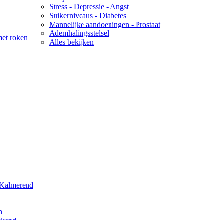
Stress - Depressie - Angst
Suikerniveaus - Diabetes
Mannelijke aandoeningen - Prostaat
Ademhalingsstelsel
met roken
Alles bekijken
 Kalmerend
h