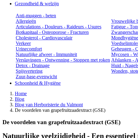
Gezondheid & welzijn
Anti-muggen - beten
Allergieën
Vrouwelijke 
Articulations - Douleurs - Raideurs - Usures
Fatigue - Ton
Botkapitaal - Osteoporose - Fracturen
Zwangerschap
Cholesterol - Cardiovasculair
Mondhygiën
Verkeer
Voedselintole
Urinecomfort
Geheugen - Co
Natuurlijke afweer - Immuniteit
Mycosen - Wr
Verslavingen - Ontwenning - Stoppen met roken
Afslanken - An
Detox - Drainage
Huid - Nagels
Spijsvertering
Wonden, stot
Zuur-base-evenwicht
Schoonheid & Hygiëne
Home
Blog
Blog van Herboristerie du Valmont
De voordelen van grapefruitzaadextract (GSE)
De voordelen van grapefruitzaadextract (GSE)
Natuurlijke veelzijdigheid - Een essentiee