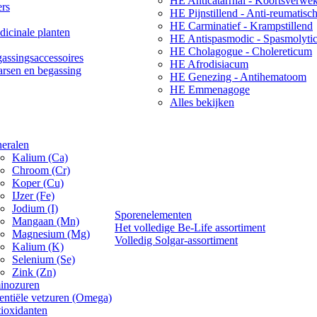
HE Anticatarrhal - Koortsverwe
ers
HE Pijnstillend - Anti-reumatisc
HE Carminatief - Krampstillend
icinale planten
HE Antispasmodic - Spasmolyti
HE Cholagogue - Cholereticum
assingsaccessoires
HE Afrodisiacum
arsen en begassing
HE Genezing - Antihematoom
HE Emmenagoge
Alles bekijken
eralen
Kalium (Ca)
Chroom (Cr)
Koper (Cu)
IJzer (Fe)
Jodium (I)
Sporenelementen
Mangaan (Mn)
Het volledige Be-Life assortiment
Magnesium (Mg)
Volledig Solgar-assortiment
Kalium (K)
Selenium (Se)
Zink (Zn)
inozuren
entiële vetzuren (Omega)
ioxidanten