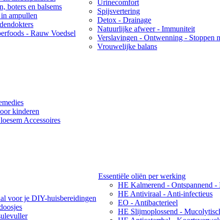
Urinecomfort
ën, boters en balsems
Spijsvertering
 in ampullen
Detox - Drainage
idendokters
Natuurlijke afweer - Immuniteit
erfoods - Rauw Voedsel
Verslavingen - Ontwenning - Stoppen 
Vrouwelijke balans
emedies
oor kinderen
loesem Accessoires
Essentiële oliën per werking
HE Kalmerend - Ontspannend -
HE Antiviraal - Anti-infectieus
aal voor je DIY-huisbereidingen
EO - Antibacterieel
ndoosjes
HE Slijmoplossend - Mucolytisc
ulevuller