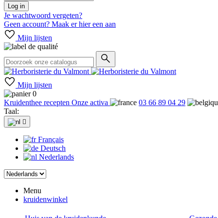
Log in
Je wachtwoord vergeten?
Geen account? Maak er hier een aan
Mijn lijsten
Mijn lijsten
0
Kruidenthee recepten
Onze activa
03 66 89 04 29
Taal:

Français
Deutsch
Nederlands
Menu
kruidenwinkel