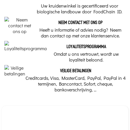
een hoog vitamine D-gehalte
Uw kruidenwinkel is gecertificeerd voor
profiteren van een langzamer
biologische landbouw door FoodChain ID.
verouderingsproces.
Traditioneel gebruik
NEEM CONTACT MET ONS OP
1 tot 6 capsule(s) per dag. Innemen met een glas water.
Heeft u informatie of advies nodig? Neem
dan contact op met onze klantenservice.
Waarschuwing(en)
Geen langdurig gebruik zonder medisch advies bij
LOYALITEITSPROGRAMMA
behandeling met coumarine-type anticoagulantia. Enkel
Omdat u ons vertrouwt, wordt uw
op medisch advies bij doorbloedingsstoornissen en
loyaliteit beloond.
nierstenen.
VEILIGE BETALINGEN
Capsule - Oorsprong
Creditcards, Visa, MasterCard, PayPal, PayPal in 4
Groente
termijnen, Bancontact, Sofort, cheque,
bankoverschrijving, ...
Ons kruidenadvies
Botkapitaal
Merk