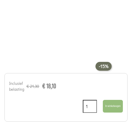
-15%
Inclusief
€ 18,10
€ 21,30
belasting
In winkelwagen