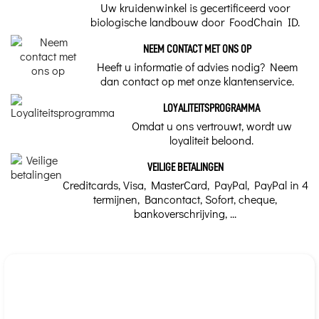
de gebruikte plantendelen,
Uw kruidenwinkel is gecertificeerd voor
varieert de bereidingswijze.
biologische landbouw door FoodChain ID.
Infusie of afkooksel? Lees
verder...
NEEM CONTACT MET ONS OP
Heeft u informatie of advies nodig? Neem
dan contact op met onze klantenservice.
LOYALITEITSPROGRAMMA
Omdat u ons vertrouwt, wordt uw
loyaliteit beloond.
VEILIGE BETALINGEN
Creditcards, Visa, MasterCard, PayPal, PayPal in 4
termijnen, Bancontact, Sofort, cheque,
bankoverschrijving, ...