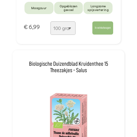
Opgeblazen
Langzame
Maagzuur
gevoel
spijsvertering
Gebrek aan
€ 6,99
eetlust
In winkelwagen
Biologische Duizendblad Kruidenthee 15
Theezakjes - Salus