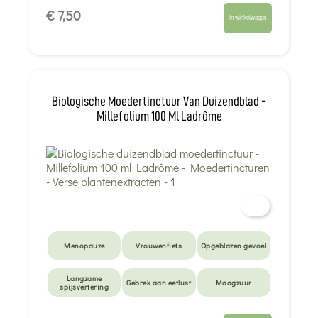
Gebrek aan eetlust
€ 7,50
In winkelwagen
Biologische Moedertinctuur Van Duizendblad -
Millefolium 100 Ml Ladrôme
Menopauze
Vrouwenfiets
Opgeblazen gevoel
Langzame
Gebrek aan eetlust
Maagzuur
spijsvertering