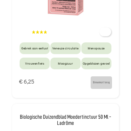
Gebrek aan eetlust
Veneuze circulatie
Menopauze
Vrouwenfiets
Maagzuur
Opgeblazen gevoel
Langzame
€ 6,25
spijsvertering
Binnenkort terug
Biologische Duizendblad Moedertinctuur 50 Ml -
Ladrôme