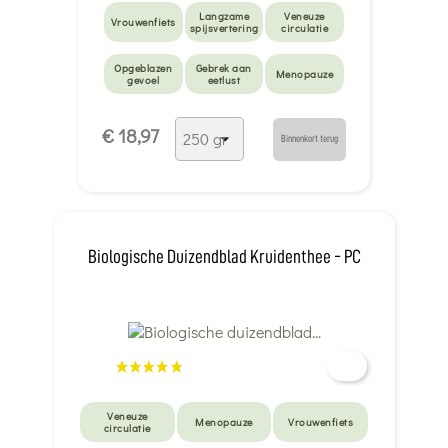
Langzame
Veneuze
Vrouwenfiets
spijsvertering
circulatie
Opgeblazen
Gebrek aan
Menopauze
gevoel
eetlust
Maagzuur
€ 18,97
Binnenkort terug
Biologische Duizendblad Kruidenthee - PC
Veneuze
Menopauze
Vrouwenfiets
circulatie