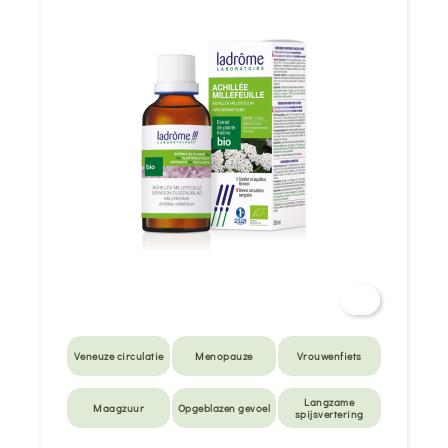
Veneuze circulatie
Menopauze
Vrouwenfiets
Langzame
Maagzuur
Opgeblazen gevoel
spijsvertering