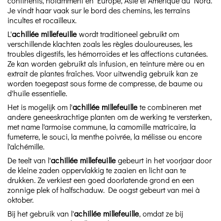
continents, notamment en Europe, Asie et Amérique du Nord.
Je vindt haar vaak sur le bord des chemins, les terrains
incultes et rocailleux.
L'
achillée millefeuille
wordt traditioneel gebruikt om
verschillende klachten zoals les règles douloureuses, les
troubles digestifs, les hémorroïdes et les affections cutanées.
Ze kan worden gebruikt als infusion, en teinture mère ou en
extrait de plantes fraîches. Voor uitwendig gebruik kan ze
worden toegepast sous forme de compresse, de baume ou
d'huile essentielle.
Het is mogelijk om l'
achillée millefeuille
te combineren met
andere geneeskrachtige planten om de werking te versterken,
met name l'armoise commune, la camomille matricaire, la
fumeterre, le souci, la menthe poivrée, la mélisse ou encore
l'alchémille.
De teelt van l'
achillée millefeuille
gebeurt in het voorjaar door
de kleine zaden oppervlakkig te zaaien en licht aan te
drukken. Ze verkiest een goed doorlatende grond en een
zonnige plek of halfschaduw. De oogst gebeurt van mei à
oktober.
Bij het gebruik van l'
achillée millefeuille
, omdat ze bij