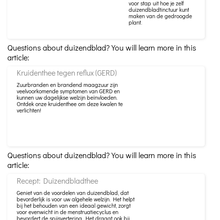
voor stap uit hoe je zelf
duizendbladtinctuur kunt
maken van de gedroogde
plant.
Questions about duizendblad? You will learn more in this
article:
Kruidenthee tegen reflux (GERD)
Zuurbranden en brandend maagzuur zijn
veelvoorkomende symptomen van GERD en
kunnen uw dagelijkse welzijn beïnvloeden.
Ontdek onze kruidenthee om deze kwalen te
verlichten!
Questions about duizendblad? You will learn more in this
article:
Recept: Duizendbladthee
Geniet van de voordelen van duizendblad, dat
bevorderlijk is voor uw algehele welzijn. Het helpt
bij het behouden van een ideaal gewicht, zorgt
voor evenwicht in de menstruatiecyclus en
bevordert de spijsvertering. Het draagt ​​ook bij