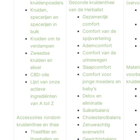
Gezonde kruidenthee
kruidenpoeders
(vervo
van de Herbalist
Kruiden,
Gezamenlijk
specerijen en
comfort
specerijen in
Comfort van de
bulk
spijsvertering
Kruiden om te
Ademcomfort
verdampen
Comfort van de
Zweedse
urinewegen
kruiden en
Materi
Slaapcomfort
elixer
voorbe
Comfort voor
CBD-olie
kruid
jonge moeders en
Lijst van onze
baby's
actieve
Detox en
ingrediënten
eliminatie
van A tot Z
Suikerbalans
Accessoires rondom
Cholesterolbalans
kruidenthee en thee
Zenuwachtig
Theefilter en
evenwicht
theeballen en
Gewichtsbalans