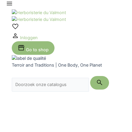
Ga
naar
de
inhoud
Inloggen
Go to shop
Terroir and Traditions | One Body, One Planet