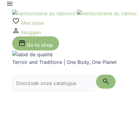
Ga
naar
de
Mes listes
inhoud
Inloggen
Go to shop
Terroir and Traditions | One Body, One Planet