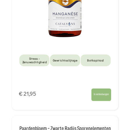
Stress -
Gewrichtsslijtage
Botkapitaal
Zenuwachtigheid
€ 21,95
In winkelwagen
Paardenbloem - Zwarte Radijs Sporenelementen