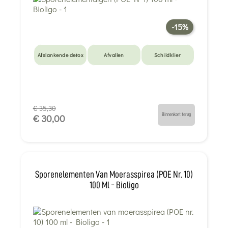
-15%
Afslankende detox
Afvallen
Schildklier
€ 35,30
Binnenkort terug
€ 30,00
Sporenelementen Van Moerasspirea (POE Nr. 10)
100 Ml - Bioligo