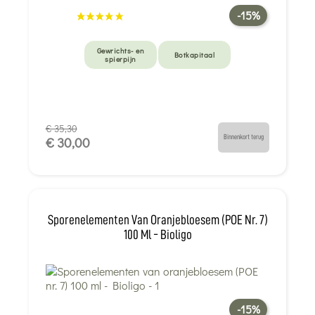
-15%
Gewrichts- en
Botkapitaal
spierpijn
€ 35,30
Binnenkort terug
€ 30,00
Sporenelementen Van Oranjebloesem (POE Nr. 7)
100 Ml - Bioligo
-15%