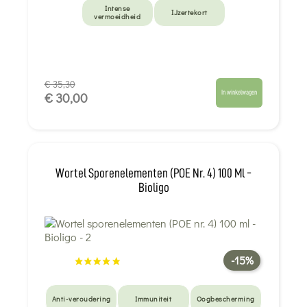
Intense
IJzertekort
vermoeidheid
€ 35,30
In winkelwagen
€ 30,00
Wortel Sporenelementen (POE Nr. 4) 100 Ml -
Bioligo
-15%
Anti-veroudering
Immuniteit
Oogbescherming