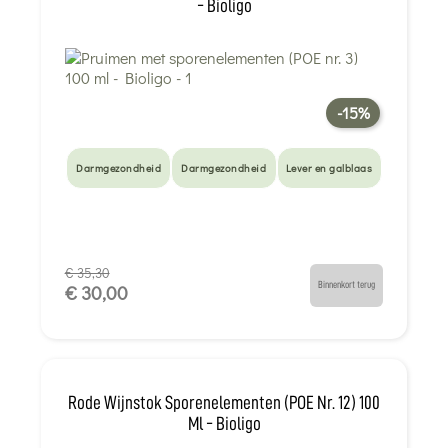
- Bioligo
-15%
Darmgezondheid
Darmgezondheid
Lever en galblaas
€ 35,30
Binnenkort terug
€ 30,00
Rode Wijnstok Sporenelementen (POE Nr. 12) 100
Ml - Bioligo