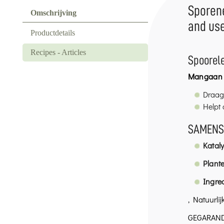
Sporene
Omschrijving
and use
Productdetails
Recipes - Articles
Spoorel
Mangaan 
Draag
Helpt 
SAMENS
Katal
Plant
Ingre
, Natuurli
GEGARANDE