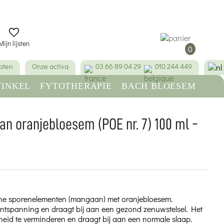
Mijn lijsten
0
pten
Onze activa
03 66 89 04 29
010 244 449
INKEL
FYTOTHERAPIE
BACH BLOESEM
SCHOONHEID & HYGIËNE
n oranjebloesem (POE nr. 7) 100 ml -
sche sporenelementen (mangaan) met oranjebloesem.
ntspanning en draagt bij aan een gezond zenuwstelsel. Het
rheid te verminderen en draagt bij aan een normale slaap.