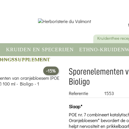
Kruidenthee rece
E
KRUIDEN EN SPECERIJEN
ETHNO-KRUIDENW
esem (POE nr. 7) 100 ml - Bioligo
DINGSSUPPLEMENT
GEZONDHEID & WELZIJN
Sporenelementen va
-15%
Bioligo
Referentie
1553
Slaap*
POE nr. 7 combineert katalyti
Oranjebloesem* bevordert de o
helpt nervositeit en prikkelbaa