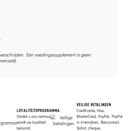
.
overschrijden. Een voedingssupplement is geen
ensstijl.
VEILIGE BETALINGEN
Creditcards, Visa,
LOYALITEITSPROGRAMMA
Omdat u ons vertrouwt,
MasterCard, PayPal, PayPal
wordt uw loyaliteit
in 4 termijnen, Bancontact,
beloond.
Sofort, cheque,