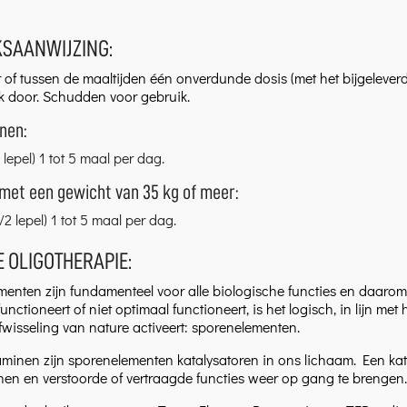
KSAANWIJZING:
of tussen de maaltijden één onverdunde dosis (met het bijgeleverde
ik door. Schudden voor gebruik.
nen:
1 lepel) 1 tot 5 maal per dag.
met een gewicht van 35 kg of meer:
1/2 lepel) 1 tot 5 maal per dag.
 OLIGOTHERAPIE:
enten zijn fundamenteel voor alle biologische functies en daarom
unctioneert of niet optimaal functioneert, is het logisch, in lijn m
fwisseling van nature activeert: sporenelementen.
taminen zijn sporenelementen katalysatoren in ons lichaam. Een kata
en en verstoorde of vertraagde functies weer op gang te brengen.