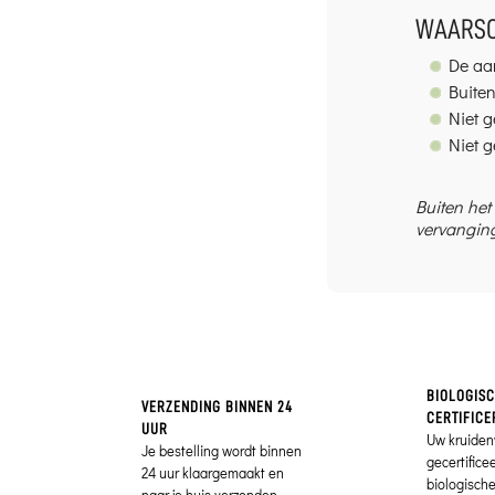
WAARSC
De aan
Buite
Niet g
Niet g
Buiten het
vervanging
BIOLOGIS
VERZENDING BINNEN 24
CERTIFICE
UUR
Uw kruiden
Je bestelling wordt binnen
gecertifice
24 uur klaargemaakt en
biologisch