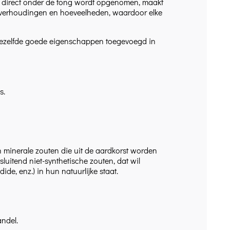
e direct onder de tong wordt opgenomen, maakt
eke verhoudingen en hoeveelheden, waardoor elke
dezelfde goede eigenschappen toegevoegd in
s.
n minerale zouten die uit de aardkorst worden
uitend niet-synthetische zouten, dat wil
de, enz.) in hun natuurlijke staat.
andel.