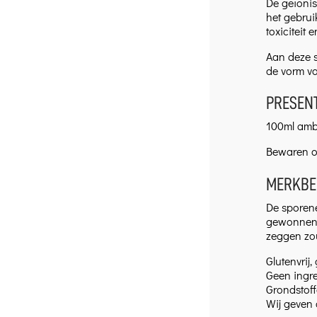
De geïonis
het gebrui
toxiciteit
Aan deze 
de vorm va
PRESENT
100ml ambe
Bewaren op
MERKBE
De sporene
gewonnen. 
zeggen zou
Glutenvrij,
Geen ingre
Grondstoff
Wij geven 