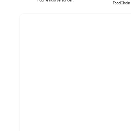
naar je huis verzonden.
FoodChain 