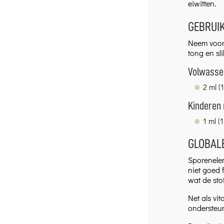
eiwitten.
GEBRUI
Neem voor 
tong en sl
Volwasse
2 ml (
Kinderen 
1 ml (
GLOBALE
Sporenelem
niet goed f
wat de sto
Net als vi
ondersteun