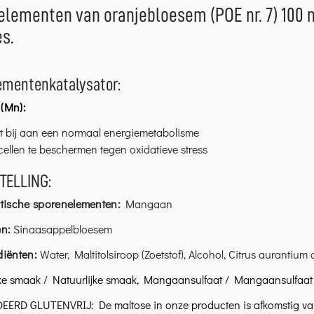
lementen van oranjebloesem (POE nr. 7) 100 ml
s.
ementenkatalysator:
(Mn):
t bij aan een normaal energiemetabolisme
cellen te beschermen tegen oxidatieve stress
TELLING:
ytische sporenelementen:
Mangaan
en:
Sinaasappelbloesem
diënten:
Water, Maltitolsiroop (Zoetstof), Alcohol, Citrus auranti
jke smaak / Natuurlijke smaak, Mangaansulfaat / Mangaansulfaat
ERD GLUTENVRIJ: De maltose in onze producten is afkomstig van 