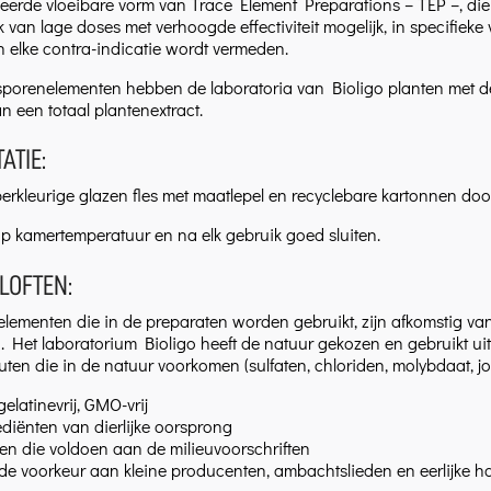
eerde vloeibare vorm van Trace Element Preparations – TEP –, di
k van lage doses met verhoogde effectiviteit mogelijk, in specifi
 en elke contra-indicatie wordt vermeden.
sporenelementen hebben de laboratoria van Bioligo planten met 
n een totaal plantenextract.
ATIE:
rkleurige glazen fles met maatlepel en recyclebare kartonnen doo
 kamertemperatuur en na elk gebruik goed sluiten.
LOFTEN:
lementen die in de preparaten worden gebruikt, zijn afkomstig va
Het laboratorium Bioligo heeft de natuur gekozen en gebruikt uitsl
ten die in de natuur voorkomen (sulfaten, chloriden, molybdaat, jodi
 gelatinevrij, GMO-vrij
diënten van dierlijke oorsprong
en die voldoen aan de milieuvoorschriften
de voorkeur aan kleine producenten, ambachtslieden en eerlijke h