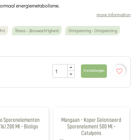
ormaal energiemetabolisme.
more information
Mn)
Stress - Zenuwachtigheid
Ontspanning - Ontspanning
favorite_border
In winkelwagen
go Sporenelementen
Mangaan - Koper Geïoniseerd
 16) 200 Ml - Bioligo
Sporenelement 500 Ml -
Catalyons