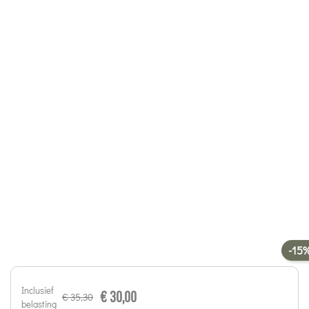
-15
Inclusief
€ 30,00
€ 35,30
belasting