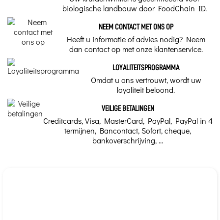
belangrijkste chakra's.
biologische landbouw door FoodChain ID.
Doses per injectieflacon
Het is het chakra dat
ons stabiliseert.
Daarom zorgt het
NEEM CONTACT MET ONS OP
100 ml
wortelchakra ervoor
dat we geaard zijn en
Heeft u informatie of advies nodig? Neem
onze stabiliteit
dan contact op met onze klantenservice.
Traditioneel gebruik
behouden.
Volwassenen: 2 ml (1 lepel) 1 tot 2 keer per dag. Kinderen
LOYALITEITSPROGRAMMA
BIOLIGO-preparaten -
vanaf 35 kg: 1 ml (1/2 lepel) 1 tot 2 keer per dag.
Omdat u ons vertrouwt, wordt uw
Sporenelementen
loyaliteit beloond.
Ons kruidenadvies
BIOLIGO gebruikt katalytische
sporenelementen in
VEILIGE BETALINGEN
Anti-veroudering, Immuniteit, Oogbescherming
geïoniseerde vorm, de enige
Creditcards, Visa, MasterCard, PayPal, PayPal in 4
vorm die direct
assimileerbaar is en daarom
termijnen, Bancontact, Sofort, cheque,
effectief voor een snel
Merk
functioneel herstel. Elk van
bankoverschrijving, ...
deze preparaten biedt een
Bioligo - Bioligophyt