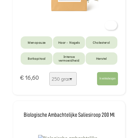
Menopauze
Haar - Nagels
Cholesterol
Intense
Botkapitaal
Herstel
vermoeidheid
€ 16,60
In winkelwagen
Biologische Ambachtelijke Saliesiroop 200 Ml