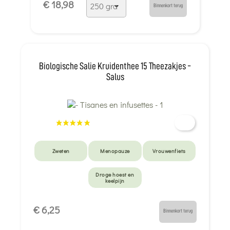
€ 18,98
Binnenkort terug
Biologische Salie Kruidenthee 15 Theezakjes -
Salus
Zweten
Menopauze
Vrouwenfiets
Droge hoest en
keelpijn
€ 6,25
Binnenkort terug