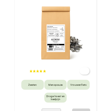
Zweten
Menopauze
Vrouwenfiets
Droge hoest en
keelpijn