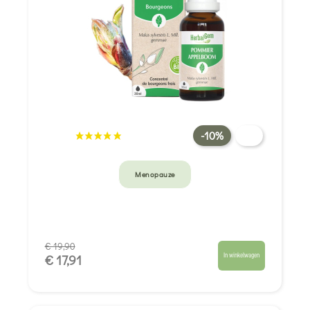
-10%
Menopauze
€ 19,90
In winkelwagen
€ 17,91