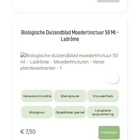
Biologische Duizendblad Moedertinctuur 50 Ml -
Ladrôme
Veneuze circulatie
Menopauze
Vrouwenfiets
Langzame
Maagzuur
Opgeblazen gevoel
spijsvertering
Gebrek aan eetlust
€ 7,50
In winkelwagen