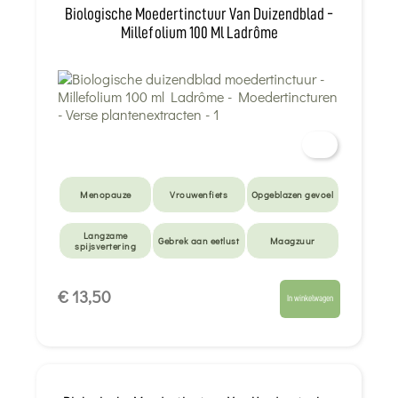
Biologische Moedertinctuur Van Duizendblad -
Millefolium 100 Ml Ladrôme
Menopauze
Vrouwenfiets
Opgeblazen gevoel
Langzame
Gebrek aan eetlust
Maagzuur
spijsvertering
Veneuze circulatie
€ 13,50
In winkelwagen