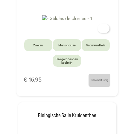
Zweten
Menopauze
Vrouwenfiets
Droge hoest en
keelpijn
€ 16,95
Binnenkort terug
Biologische Salie Kruidenthee