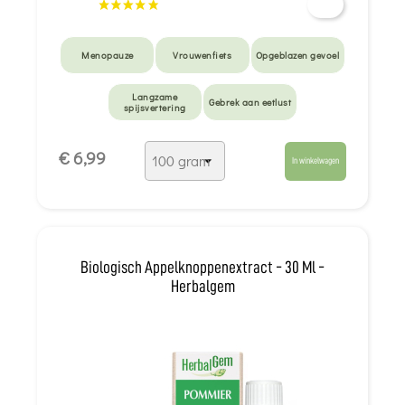
Menopauze
Vrouwenfiets
Opgeblazen gevoel
Langzame
Gebrek aan eetlust
spijsvertering
€ 6,99
In winkelwagen
Biologisch Appelknoppenextract - 30 Ml -
Herbalgem