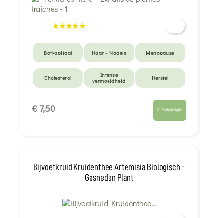
Botkapitaal
Haar - Nagels
Menopauze
Intense
Cholesterol
Herstel
vermoeidheid
€ 7,50
In winkelwagen
Bijvoetkruid Kruidenthee Artemisia Biologisch -
Gesneden Plant