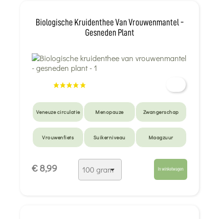
Biologische Kruidenthee Van Vrouwenmantel -
Gesneden Plant
Veneuze circulatie
Menopauze
Zwangerschap
Vrouwenfiets
Suikerniveau
Maagzuur
Droge hoest en
€ 8,99
keelpijn
In winkelwagen