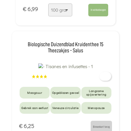
Gebrek aan
€ 6,99
eetlust
In winkelwagen
Biologische Duizendblad Kruidenthee 15
Theezakjes - Salus
Langzame
Maagzuur
Opgeblazen gevoel
spijsvertering
Gebrek aan eetlust
Veneuze circulatie
Menopauze
Vrouwenfiets
€ 6,25
Binnenkort terug