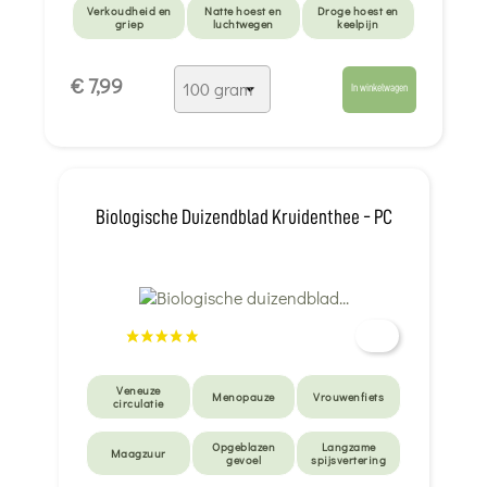
Verkoudheid en
Natte hoest en
Droge hoest en
griep
luchtwegen
keelpijn
€ 7,99
In winkelwagen
Biologische Duizendblad Kruidenthee - PC
Veneuze
Menopauze
Vrouwenfiets
circulatie
Opgeblazen
Langzame
Maagzuur
gevoel
spijsvertering