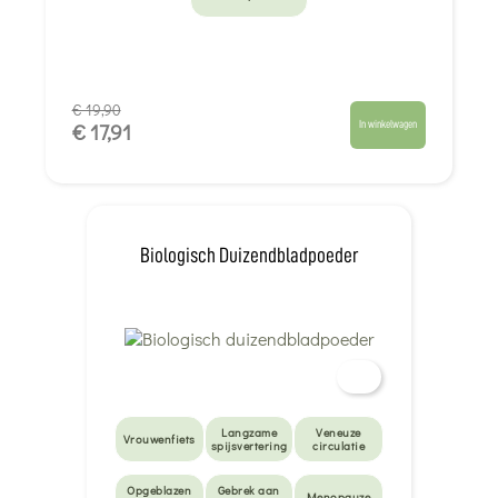
€ 19,90
In winkelwagen
€ 17,91
Biologisch Duizendbladpoeder
Langzame
Veneuze
Vrouwenfiets
spijsvertering
circulatie
Opgeblazen
Gebrek aan
Menopauze