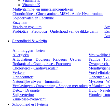
Vitamine E
Vitamine K
Multivitamine- en mineralencomplexen
Chondroïtine - Glucosamine - MSM - Acide Hyaluronique
Sojaderivaten en Lecithine
Enzymen
Vezels en psyllium
Am
Probiotica - Prebiotica - Onderhoud van de dikke darm
Ess
Ant
Gezondheid & welzijn
Anti-muggen - beten
Allergieën
Vrouwelijke 
Articulations - Douleurs - Raideurs - Usures
Fatigue - Ton
Botkapitaal - Osteoporose - Fracturen
Zwangerschap
Cholesterol - Cardiovasculair
Mondhygiën
Verkeer
Voedselintole
Urinecomfort
Geheugen - Co
Natuurlijke afweer - Immuniteit
Mycosen - Wr
Verslavingen - Ontwenning - Stoppen met roken
Afslanken - An
Detox - Drainage
Huid - Nagels
Spijsvertering
Wonden, stot
Zuur-base-evenwicht
Schoonheid & Hygiëne