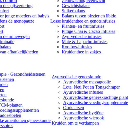
k comfort
Zenuwachtig evenwicht
 de spijsvertering
Gewichtsbalans
mfort
Suikerbalans
or jonge moeders en baby's
Balans tussen plezier en libido
jdens de menopauze
Losse kruidenthee en genotsinfusies
rt
Planten- en fruitinfusies
rt
Pittige Chai & Cacao Infusies
n de urinewegen
Ayurvedische infusies
iminatie
Mate & Lapacho-infusies
balans
Rooibos-infusies
van afhankelijkheden
Kruidenthee in zakjes
apie - Gezondheidsstenen
Ayurvedische geneeskunde
lstenen
Ayurvedische massageolie
nden
Lota, Neti Pot en Tongschraper
len
Ayurvedische infusies
eten
Ayurvedische geneeskrachtige plant
eskunde
Ayurvedische voedingssupplement
TCM-planten
Oorkaarsen
edingssupplementen
Ayurvedische hygiëne
ddestoelen
Ayurvedische wierook
jke amerikanen geneeskunde
Kruiden om te verdampen
essoires