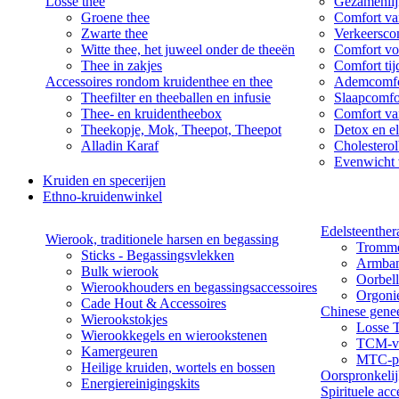
Losse thee
Gezamenlij
Groene thee
Comfort van
Zwarte thee
Verkeersco
Witte thee, het juweel onder de theeën
Comfort vo
Thee in zakjes
Comfort ti
Accessoires rondom kruidenthee en thee
Ademcomfo
Theefilter en theeballen en infusie
Slaapcomfo
Thee- en kruidentheebox
Comfort va
Theekopje, Mok, Theepot, Theepot
Detox en el
Alladin Karaf
Cholesterol
Evenwicht 
Kruiden en specerijen
Ethno-kruidenwinkel
Edelsteenther
Wierook, traditionele harsen en begassing
Tromme
Sticks - Begassingsvlekken
Armba
Bulk wierook
Oorbel
Wierookhouders en begassingsaccessoires
Orgoni
Cade Hout & Accessoires
Chinese gene
Wierookstokjes
Losse 
Wierookkegels en wierookstenen
TCM-vo
Kamergeuren
MTC-pa
Heilige kruiden, wortels en bossen
Oorspronkeli
Energiereinigingskits
Spirituele acc