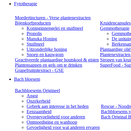
Fytotherapie
Moedertincturen - Verse plantenextracten
Bijenkorfproducten
Kruidencapsules
Koninginnengelei en stuifmeel
Gemmotherapie
Propolis
Gemmothe
Manuka Honing
De unitai
Stuifmeel
Berkensap
Uitzonderlijke honing
Plantaardige oli
Snoep en kauwgom
Plantenextracten
Geactiveerde plantaardige houtskool & gisten
Siropen van kru
Plantensappen en gels om te drinken
SuperFood - Sup
Grapefruitpitextract - GSE
Bach bloesem
Bachbloesems Origineel
Angst
Onzekerheid
Gebrek aan interesse in het heden
Rescue - Noodr
Eenzaamheid
Bachbloesems v
Overgevoeligheid voor anderen
Bach Original B
Ontmoediging en wanhoop
Gevoeligheid voor wat anderen ervaren