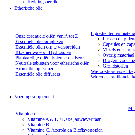
Reddingsbereik
Etherische olie
Ingrediënten en materi
Onze essentiële oliën van A tot Z
Flessen en pille
Essentiële oliecomplexen
Capsules en caps
Essentiële oliën om te verspreiden
Vijzels en stamp
Bloemenwaters - Hydrosolen
Overig materiaal
Plantaardige oliën, boters en balsems
Drogers voor med
Neutrale tabletten voor etherische oliën
Grondstoffen
Aromatherapie-dozen
Wierookhouders en beg
Essentiële olie diffusers
Wierook, traditionele h
Voedingssupplement
Min
Vitaminen
Vitamine A & D / Kabeljauwlevertraan
Vitamine B
Vitamine C, Acerola en Bioflavonoïden