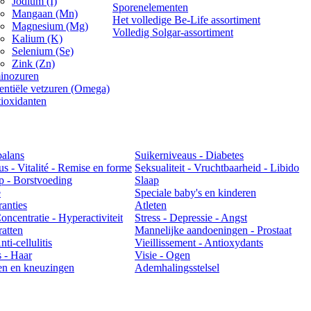
Jodium (I)
Sporenelementen
Mangaan (Mn)
Het volledige Be-Life assortiment
Magnesium (Mg)
Volledig Solgar-assortiment
Kalium (K)
Selenium (Se)
Zink (Zn)
inozuren
entiële vetzuren (Omega)
ioxidanten
balans
Suikerniveaus - Diabetes
us - Vitalité - Remise en forme
Seksualiteit - Vruchtbaarheid - Libido
 - Borstvoeding
Slaap
e
Speciale baby's en kinderen
ranties
Atleten
ncentratie - Hyperactiviteit
Stress - Depressie - Angst
atten
Mannelijke aandoeningen - Prostaat
ti-cellulitis
Vieillissement - Antioxydants
 - Haar
Visie - Ogen
en en kneuzingen
Ademhalingsstelsel