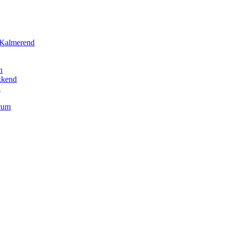
 Kalmerend
h
kkend
h
cum