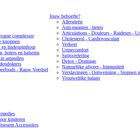
Jouw behoefte?
Allergieën
Anti-muggen - beten
Articulations - Douleurs - Raideurs - U
rapie complexen
Cholesterol - Cardiovasculair
re knoppen
Verkeer
 en lindespinthout
Urinecomfort
ën, boters en balsems
Spijsvertering
 in ampullen
Detox - Drainage
idendokters
Natuurlijke afweer - Immuniteit
erfoods - Rauw Voedsel
Verslavingen - Ontwenning - Stoppen 
Vrouwelijke balans
emedies
oor kinderen
loesem Accessoires