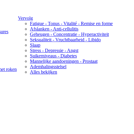
Vervolg
Fatigue - Tonus - Vitalité - Remise en forme
Afslanken - Anti-cellulitis
sures
Geheugen - Concentratie - Hyperactiviteit
Seksualiteit - Vruchtbaarheid - Libido
Slaap
Stress - Depressie - Angst
Suikerniveaus - Diabetes
Mannelijke aandoeningen - Prostaat
Ademhalingsstelsel
met roken
Alles bekijken