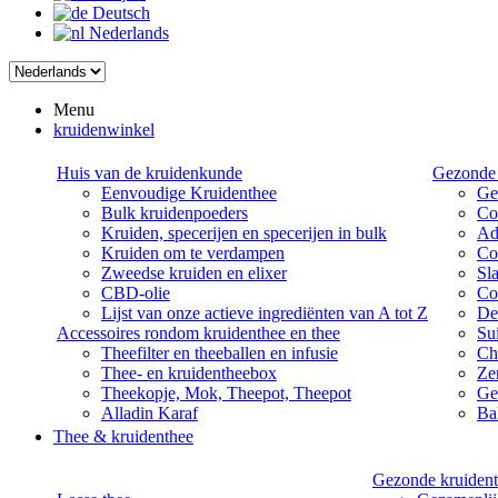
Deutsch
Nederlands
Menu
kruidenwinkel
Huis van de kruidenkunde
Gezonde 
Eenvoudige Kruidenthee
Ge
Bulk kruidenpoeders
Co
Kruiden, specerijen en specerijen in bulk
Ad
Kruiden om te verdampen
Co
Zweedse kruiden en elixer
Sl
CBD-olie
Co
Lijst van onze actieve ingrediënten van A tot Z
De
Accessoires rondom kruidenthee en thee
Su
Theefilter en theeballen en infusie
Ch
Thee- en kruidentheebox
Ze
Theekopje, Mok, Theepot, Theepot
Ge
Alladin Karaf
Bal
Thee & kruidenthee
Gezonde kruident