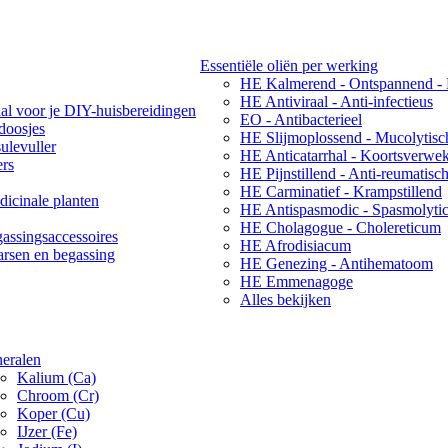
Essentiële oliën per werking
HE Kalmerend - Ontspannend -
HE Antiviraal - Anti-infectieus
aal voor je DIY-huisbereidingen
EO - Antibacterieel
ndoosjes
HE Slijmoplossend - Mucolytisc
ulevuller
HE Anticatarrhal - Koortsverwe
ers
HE Pijnstillend - Anti-reumatisc
HE Carminatief - Krampstillend
icinale planten
HE Antispasmodic - Spasmolyti
HE Cholagogue - Cholereticum
assingsaccessoires
HE Afrodisiacum
arsen en begassing
HE Genezing - Antihematoom
HE Emmenagoge
Alles bekijken
eralen
Kalium (Ca)
Chroom (Cr)
Koper (Cu)
IJzer (Fe)