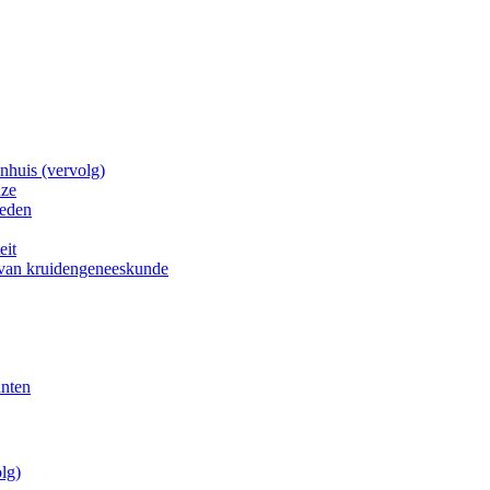
nhuis (vervolg)
uze
heden
eit
 van kruidengeneeskunde
anten
lg)