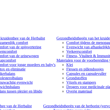
kruidenthee van de Herbalist
Gezondheidstheeën van het kruide
zamenlijk comfort
Comfort tijdens de menopa
mfort van de spijsvertering
Evenwicht van afhankelijk
emcomfort
Verkeerscomfort
mfort van de urinewegen
Fitness, Vitaliteit & Immunit
aapcomfort
Materialen voor de voorbereiding
mfort voor jonge moeders en baby's
Klei
tox en eliminatie
Flessen en pillendoosjes
ikerbalans
Capsules en capsulevuller
olesterolbalans
Grondstoffen
nuwachtig evenwicht
Vijzels en stampers
wichtsbalans
Drogers voor medicinale pl
ans tussen plezier en libido
Overig materiaal
hee van de Herbalist
Gezondheidstheeën van de herborist (vervo