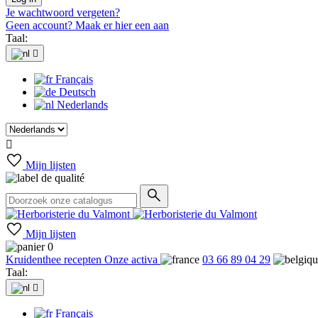
Je wachtwoord vergeten?
Geen account? Maak er hier een aan
Taal:

Français
Deutsch
Nederlands

Mijn lijsten
Mijn lijsten
0
Kruidenthee recepten
Onze activa
03 66 89 04 29
Taal:

Français