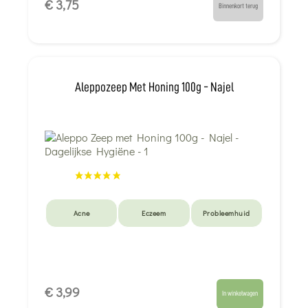
€ 3,75
Binnenkort terug
Aleppozeep Met Honing 100g - Najel
Acne
Eczeem
Probleemhuid
€ 3,99
In winkelwagen