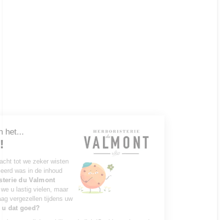
Ga door zonder toestemming
Hallo, wij zijn het...
Cookies!
We hebben gewacht tot we zeker wisten
dat u geïnteresseerd was in de inhoud
van de
Herboristerie du Valmont
website voordat we u lastig vielen, maar
we zouden u graag vergezellen tijdens uw
bezoek...
Vindt u dat goed?