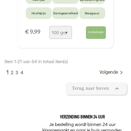
Hoofdpijn
Darmgezondheid
Maagzuur
Droge hoest en
Natte hoest en
Neuscomfort
€ 9,99
keelpijn
luchtwegen
In winkelwagen
Verkoudheid en
Candida-
Langzame
griep
infectie
spijsvertering
Opgeblazen
Eczeem
Acne
Item 1-21 van 64 in totaal item(s)
gevoel
1
Volgende

2
3
4

Terug naar boven
VERZENDING BINNEN 24 UUR
Je bestelling wordt binnen 24 uur
klaargemaakt en naar je huis verzonden.