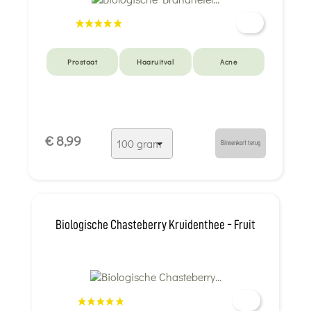
Prostaat
Haaruitval
Acne
€ 8,99
Binnenkort terug
Biologische Chasteberry Kruidenthee - Fruit