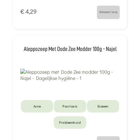
€ 4,29
Binnenkort terug
Aleppozeep Met Dode Zee Modder 100g - Najel
Acne
Psoriasis
Eczeem
Probleemhuid