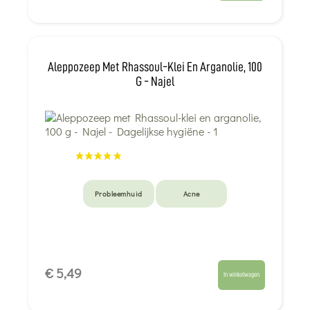
Aleppozeep Met Rhassoul-Klei En Arganolie, 100
G - Najel
Probleemhuid
Acne
€ 5,49
In winkelwagen