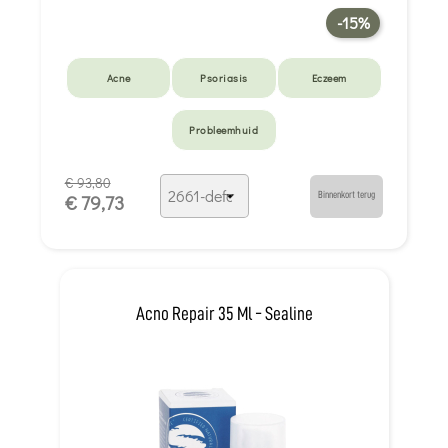
-15%
Acne
Psoriasis
Eczeem
Probleemhuid
€ 93,80
Binnenkort terug
€ 79,73
Acno Repair 35 Ml - Sealine