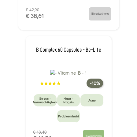
€ 42,90
Binnenkort terug
€ 38,61
B Complex 60 Capsules - Be-Life
-10%
Stress -
Haar -
Acne
Zenuwachtigheid
Nagels
Probleemhuid
€ 18,40
In winkelwagen