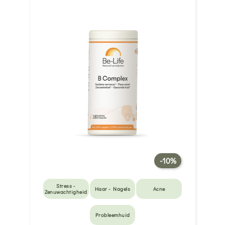
-10%
Stress -
Haar - Nagels
Acne
Zenuwachtigheid
Probleemhuid