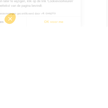
Om je voorkeuren later te wijzigen, klik op de link 'Cookievoorkeuren'
die zich in de voettekst van de pagina bevindt.
Toestemmingen gecertificeerd door
I kies
OK voor me
Axeptio consent
Toestemmingsbeheerplatform: Personaliseer uw opties
Ons platform stelt u in staat om uw privacy-instellingen naar 