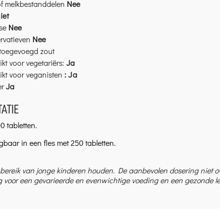
of melkbestanddelen
Nee
iet
se
Nee
rvatieven
Nee
toegevoegd zout
kt voor vegetariërs:
Ja
ikt voor veganisten
: Ja
er
Ja
ATIE
0 tabletten.
gbaar in een fles met 250 tabletten.
 bereik van jonge kinderen houden. De aanbevolen dosering niet 
 voor een gevarieerde en evenwichtige voeding en een gezonde lev