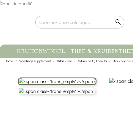
KRUIDENWINKEL
THEE & KRUIDENTHE
Home
Voedingssupplement
Vitaminen
ETHERISCHE OLIE
Vitamine C, Acerola en Bioflavonoïd
VOE