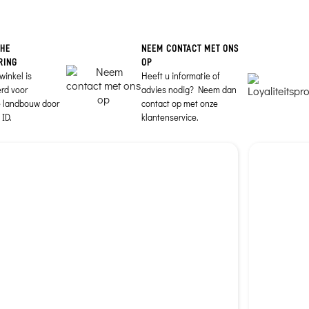
CHE
NEEM CONTACT MET ONS
RING
OP
winkel is
Heeft u informatie of
erd voor
advies nodig? Neem dan
e landbouw door
contact op met onze
ID.
klantenservice.