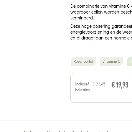
De combinatie van vitamine C e
waardoor cellen worden besche
verminderd.
Deze hoge dosering garandeert
energievoorziening en de weer
en bijdraagt aan een normale e
Rozenbottel
Vitamine C
F
€ 23,45
Inclusief
€ 19,93
belasting