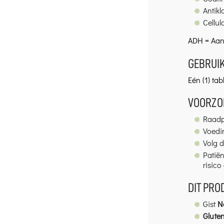
Antikl
Cellu
ADH = Aan
GEBRUI
Eén (1) ta
VOORZO
Raadpl
Voedi
Volg 
Patië
risico
DIT PRO
Gist
N
Gluten