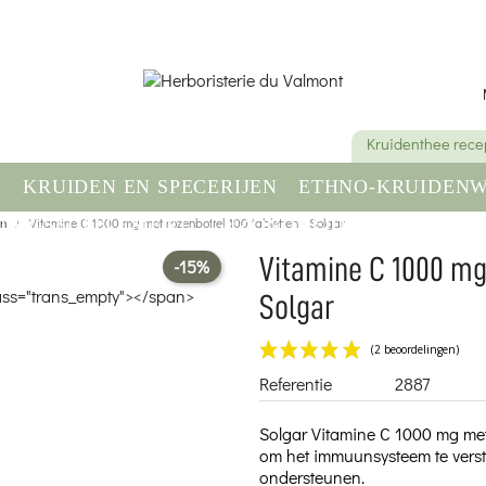
Kruidenthee rece
E
KRUIDEN EN SPECERIJEN
ETHNO-KRUIDENW
en
DINGSSUPPLEMENT
Vitamine C 1000 mg met rozenbottel 100 tabletten - Solgar
GEZONDHEID & WELZIJN
Vitamine C 1000 mg
-15%
Solgar
Referentie
2887
Solgar Vitamine C 1000 mg met
om het immuunsysteem te verste
ondersteunen.