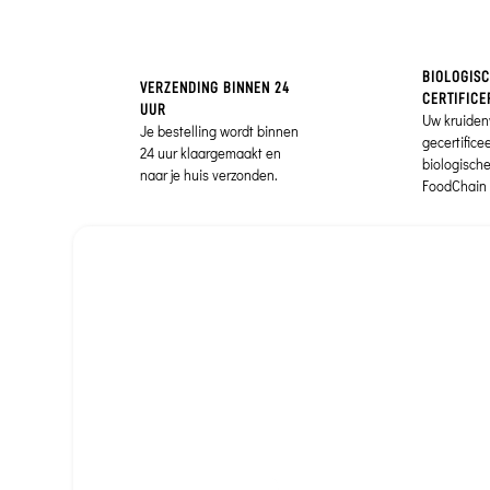
BIOLOGIS
VERZENDING BINNEN 24
CERTIFICE
UUR
Uw kruiden
Je bestelling wordt binnen
gecertifice
24 uur klaargemaakt en
biologisch
naar je huis verzonden.
FoodChain 
Ga door zonder toestemming