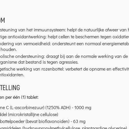
OM
teuning van het immuunsysteem: helpt de natuurlijke afweer van h
ige antioxidantwerking: helpt cellen te beschermen tegen oxidatiev
ndering van vermoeidheid: ondersteunt een normaal energiemetabo
e houden.
olische ondersteuning: draagt bij aan de normale werking van de 
ganisme dat bestand is tegen agressies.
etische werking van rozenbottel: verbetert de opname en effectivi
tioxidanten.
TELLING
n per één (1) tablet:
ine C (L-ascorbinezuur) (1250% ADH) - 1000 mg
del (microkristallijne cellulose)
bottelpoeder (bevat bioflavonoïden) - 63 mg
gmiddelen (hydroxypropylmethylcellulose, plantaardige glycerine)