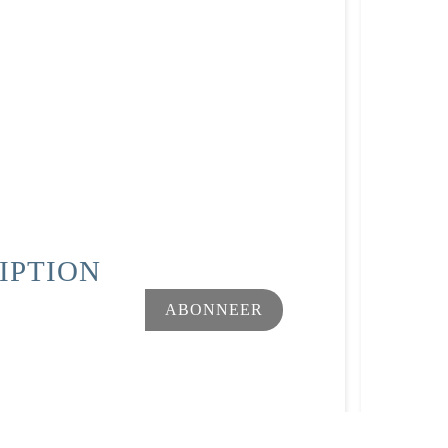
IPTION
Facebook
Instagram
ar wens aan te passen en te beheren, en zorgt ervoor dat aan d