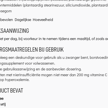
ontermiddelen (plantaardig stearinezuur, siliciumdioxide, plantaa
losegom
bevolen Dagelijkse Hoeveelheid
KSAANWIJZING
blet per dag, bij voorkeur in te nemen tijdens een maaltijd, of zoal
RGSMAATREGELEN BIJ GEBRUIK
eeg een deskundige voor gebruik als u zwanger bent, borstvoeding 
ngssupplement voor volwassenen.
de gebruiksaanwijzing en de aanbevolen dosering.
nten met nierinsufficiëntie mogen niet meer dan 200 mg vitamine
 op hyperoxalemie.
DUCT BEVAT
ee
vrij