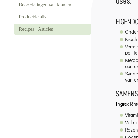
uses.
Beoordelingen van klanten
Productdetails
EIGEND
Recipes - Articles
Onders
Kracht
Vermi
peil t
Metab
een or
Synerg
van an
SAMENS
Ingrediënte
Vitam
Vulmid
Rozen
Coatin