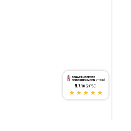
9.7
/10 (24750)
★★★★★
e regelgeving wordt voldaan. Pas uw voorkeuren aan om te bepale