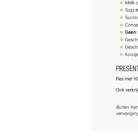
Melk 
Soja
n
Sucro
Conse
Geen
Geschi
Gesch
Koosj
PRESENT
Fles met 10
Ook verkrij
Buiten het
vervanging