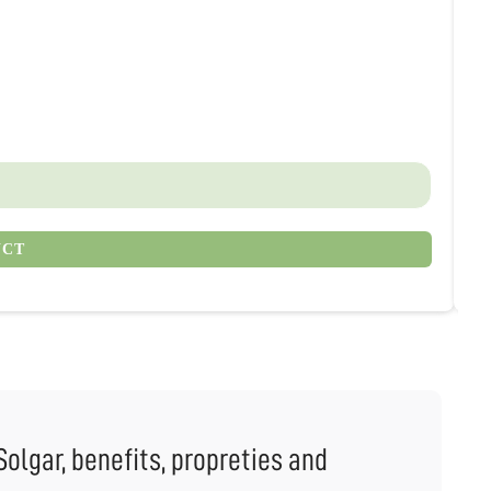
€
UCT
olgar, benefits, propreties and