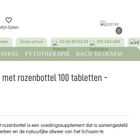
Mijn lijsten
0
pten
Onze activa
03 66 89 04 29
010 244 449
INKEL
FYTOTHERAPIE
BACH BLOESEM
SCHOONHEID & HYGIËNE
 met rozenbottel 100 tabletten -
(2 beoordelingen)
 rozenbottel is een voedingssupplement dat is samengesteld
rken en de natuurlijke afweer van het lichaam te