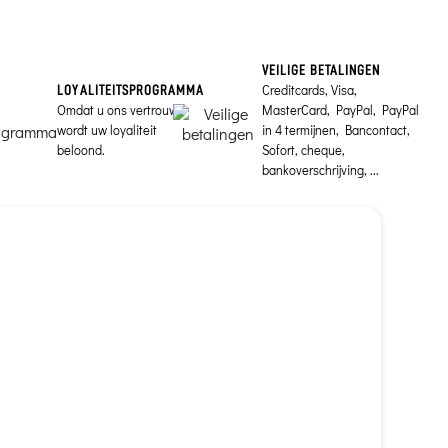
VEILIGE BETALINGEN
Creditcards, Visa,
LOYALITEITSPROGRAMMA
Omdat u ons vertrouwt,
MasterCard, PayPal, PayPal
wordt uw loyaliteit
in 4 termijnen, Bancontact,
beloond.
Sofort, cheque,
bankoverschrijving, ...