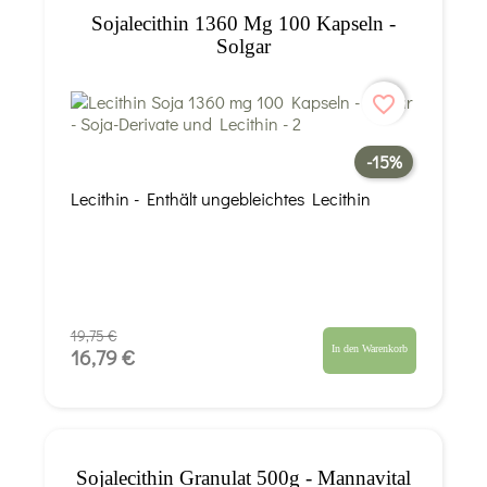
Sojalecithin 1360 Mg 100 Kapseln -
Solgar
favorite_border
-15%
Lecithin - Enthält ungebleichtes Lecithin
19,75 €
In den Warenkorb
16,79 €
Sojalecithin Granulat 500g - Mannavital