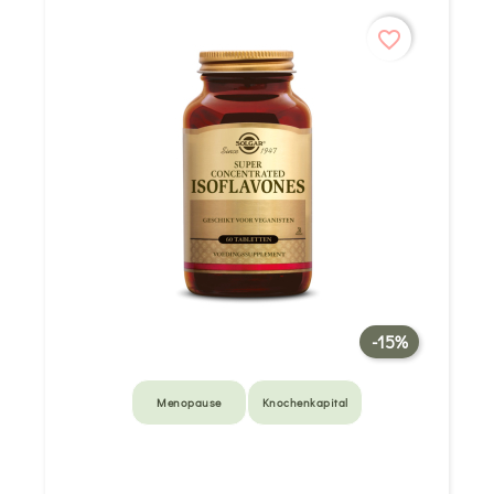
favorite_border
-15%
Menopause
Knochenkapital