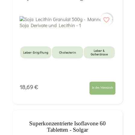
favorite_border
Leber &
Leber-Entgiftung
Cholesterin
Gallenblase
18,69 €
In den Warenkorb
Superkonzentrierte Isoflavone 60
Tabletten - Solgar