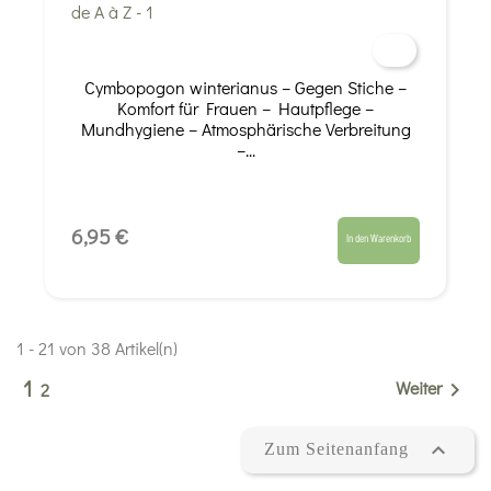
Cymbopogon winterianus – Gegen Stiche –
Komfort für Frauen – Hautpflege –
Mundhygiene – Atmosphärische Verbreitung
–...
6,95 €
In den Warenkorb
1 - 21 von 38 Artikel(n)
1
Weiter

2

Zum Seitenanfang