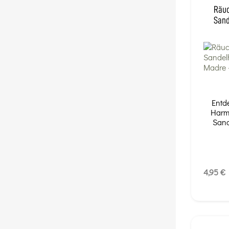
Räuc
Sand
Entd
Harm
Sand
4,95 €