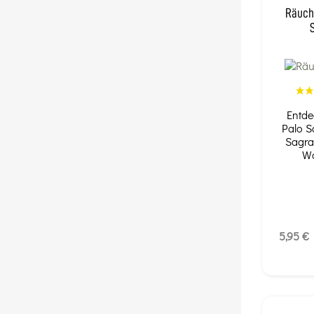
Räuch
Entde
Palo S
Sagra
Wa
5,95 €