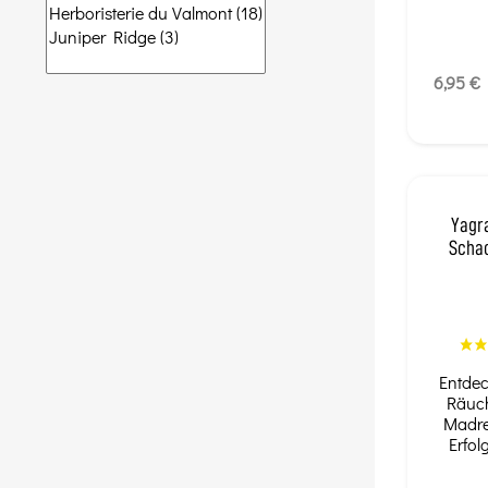
6,95 €
Yagr
Schac
Entdec
Räuc
Madre
Erfol