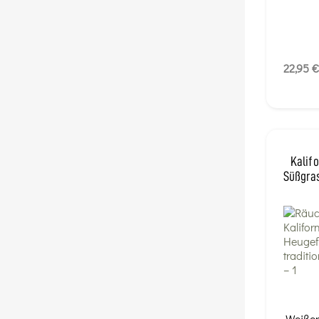
22,95 €
Kalif
Süßgras
Weißer