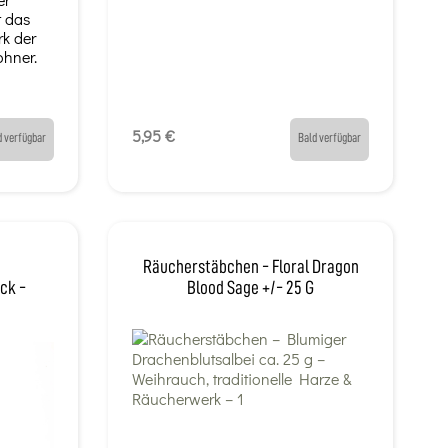
t das
k der
hner.
5,95 €
d verfügbar
Bald verfügbar
Räucherstäbchen - Floral Dragon
ück -
Blood Sage +/- 25 G