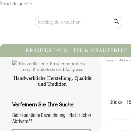
KRÄUTERHAUS
TEE & KRÄUTERTEE
ÄTHERISCHE ÖLE
NAHRUNGSE
Heim
Weihrau
Handwerkliche Herstellung, Qualität
und Tradition
Zertifizierte Bio-Qualität
Rückverfolgbarkeit & kontrollierte
Sticks - R
Verfeinern Sie Ihre Suche
Herkunft
Handwerkliche Abfüllung von Hand
Gebräuchliche Bezeichnung - Natürlicher
Mehr erfahren...
Aktivstoff