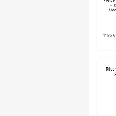
– B
Med
11,95 €
Räuch