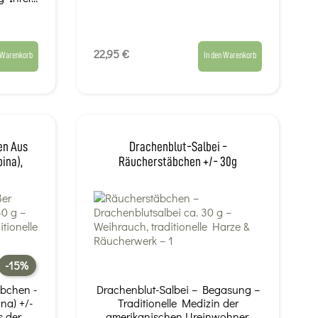
22,95 €
 Warenkorb
In den Warenkorb
en Aus
Drachenblut-Salbei -
pina),
Räucherstäbchen +/- 30g
-15%
bchen -
Drachenblut-Salbei – Begasung –
na) +/-
Traditionelle Medizin der
s der
amerikanischen Ureinwohner.