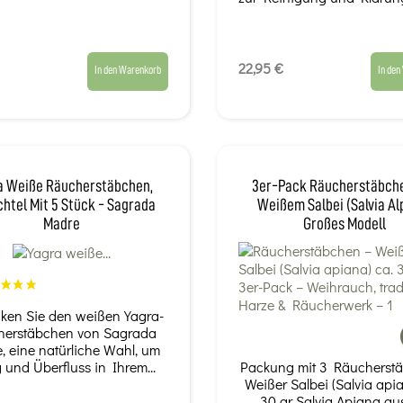
22,95 €
In den Warenkorb
In den
a Weiße Räucherstäbchen,
3er-Pack Räucherstäbch
htel Mit 5 Stück - Sagrada
Weißem Salbei (Salvia Al
Madre
Großes Modell
ken Sie den weißen Yagra-
herstäbchen von Sagrada
, eine natürliche Wahl, um
g und Überfluss in Ihrem...
Packung mit 3 Räucherstä
Weißer Salbei (Salvia apia
30 gr Salvia Apiana au