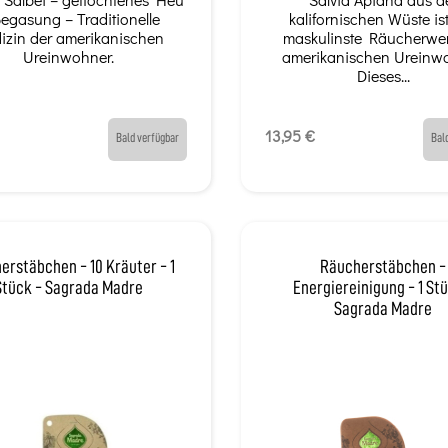
egasung – Traditionelle
kalifornischen Wüste is
izin der amerikanischen
maskulinste Räucherwer
Ureinwohner.
amerikanischen Ureinwo
Dieses...
13,95 €
Bald verfügbar
Bal
erstäbchen - 10 Kräuter - 1
Räucherstäbchen -
Stück - Sagrada Madre
Energiereinigung - 1 St
Sagrada Madre