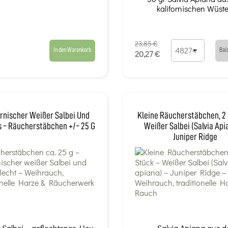
kalifornischen Wüste.
23,85 €
In den Warenkorb
Bal
20,27 €
ornischer Weißer Salbei Und
Kleine Räucherstäbchen, 2
 - Räucherstäbchen +/- 25 G
Weißer Salbei (Salvia Api
Juniper Ridge
 Salbei – geflochtenes Heu
Salvia Apiana aus d