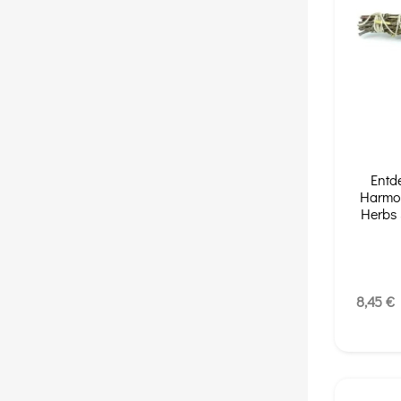
Entd
Harmo
Herbs 
8,45 €