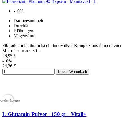
-10%
Darmgesundheit
Durchfall
Blähungen
Magensäure
Fibrioticum Platinum ist ein innovativer Komplex aus fermentierten
Mikrofasern aus 36...
26,95 €
-10%
24,26 €
In den Warenkorb
vorite_border
L-Glutamin Pulver - 150 gr - Vitall+