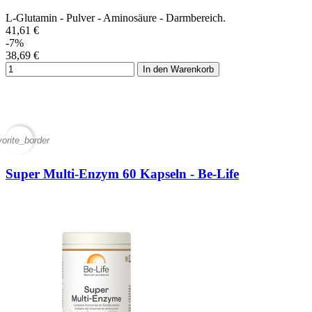
L-Glutamin - Pulver - Aminosäure - Darmbereich.
41,61 €
-7%
38,69 €
In den Warenkorb
vorite_border
Super Multi-Enzym 60 Kapseln - Be-Life