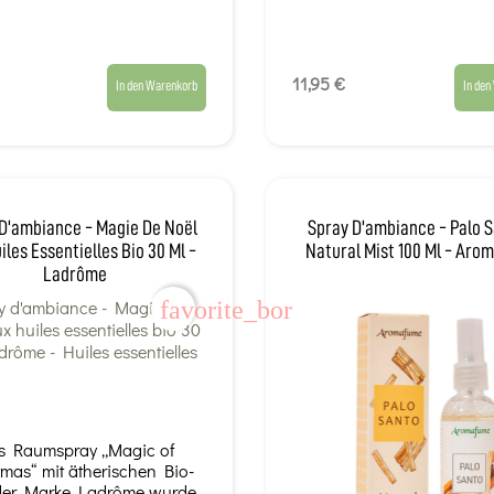
11,95 €
In den Warenkorb
In den
D'ambiance - Magie De Noël
Spray D'ambiance - Palo S
iles Essentielles Bio 30 Ml -
Natural Mist 100 Ml - Ar
Ladrôme
favorite_border
s Raumspray „Magic of
tmas“ mit ätherischen Bio-
der Marke Ladrôme wurde