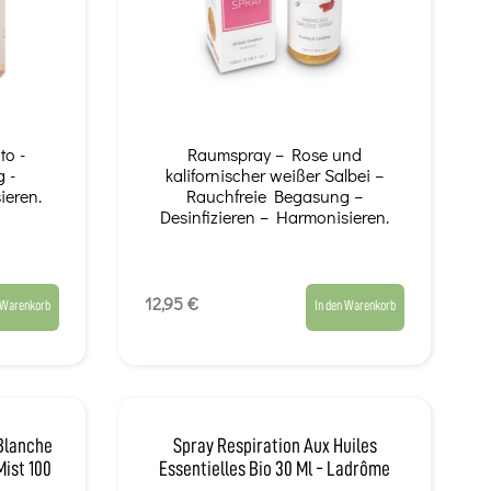
to -
Raumspray – Rose und
 -
kalifornischer weißer Salbei –
ieren.
Rauchfreie Begasung –
Desinfizieren – Harmonisieren.
12,95 €
 Warenkorb
In den Warenkorb
Blanche
Spray Respiration Aux Huiles
Mist 100
Essentielles Bio 30 Ml - Ladrôme