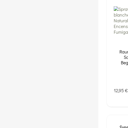
Raum
Sa
Beg
12,95 €
Syne