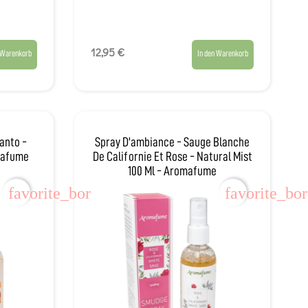
12,95 €
 Warenkorb
In den Warenkorb
anto -
Spray D'ambiance - Sauge Blanche
omafume
De Californie Et Rose - Natural Mist
100 Ml - Aromafume
favorite_border
favorite_bo