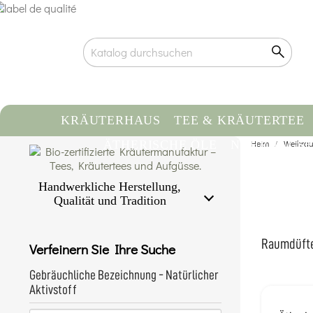
KRÄUTERHAUS
TEE & KRÄUTERTEE
ÄTHERISCHE ÖLE
NAHRUNGSE
Heim
Weihrau
Handwerkliche Herstellung,
Qualität und Tradition
Zertifizierte Bio-Qualität
Rückverfolgbarkeit & kontrollierte
Raumdüfte
Verfeinern Sie Ihre Suche
Herkunft
Handwerkliche Abfüllung von Hand
Gebräuchliche Bezeichnung - Natürlicher
Mehr erfahren...
Aktivstoff