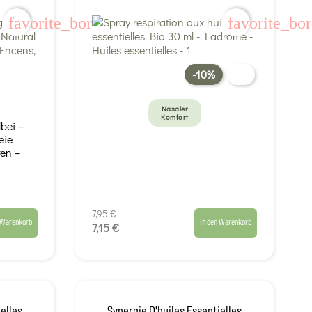
favorite_border
favorite_bo
-10%
Nasaler
Komfort
bei –
eie
ren –
7,95 €
 Warenkorb
In den Warenkorb
7,15 €
elles
Synergie D'huiles Essentielles