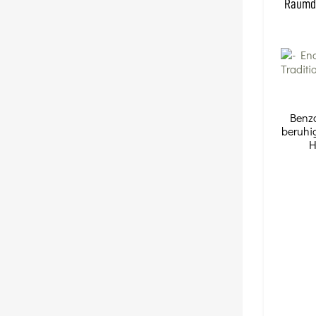
Raumdu
Benz
beruhig
H