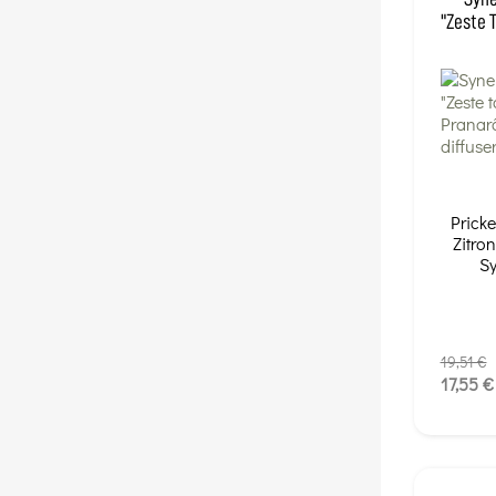
"Zeste 
Pricke
Zitro
Sy
19,51 €
17,55 €