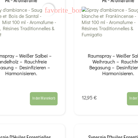
Ml - Aromafume
Ml - Aromafume
favorite_border
spray – Weißer Salbei –
Raumspray – Weißer Sal
ndelholz – Rauchfreie
Weihrauch – Rauchfr
asung – Desinfizieren –
Begasung – Desinfizie
Harmonisieren.
Harmonisieren.
12,95 €
In den Warenkorb
In den
rgie D'Huiles Essentielles
Synergie D'huiles Essenti