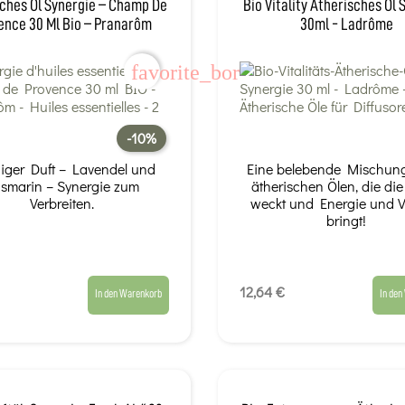
ches Öl Synergie – Champ De
Bio Vitality Ätherisches Öl 
ence 30 Ml Bio – Pranarôm
30ml - Ladrôme
favorite_border
-10%
iger Duft – Lavendel und
Eine belebende Mischun
smarin – Synergie zum
ätherischen Ölen, die di
Verbreiten.
weckt und Energie und Vi
bringt!
12,64 €
In den Warenkorb
In den