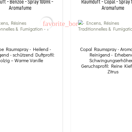
ft - Benzoe - Spray 100ml -
Raumduft - Copal - Spray 
Aromafume
Aromafume
favorite_border
oe Raumspray - Heilend -
Copal Raumspray - Arom
end - schützend Duftprofil:
Reinigend - Erheben
olzig – Warme Vanille
Schwingungserhöhe
Geruchsprofil: Reine Kie
Zitrus