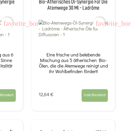
Synergie
Bio-Ätherisches Öl-Synergie Für Die
Atemwege 30 Ml - Ladrôme
favorite_border
favorite_bo
g aus 6
Eine frische und belebende
e Sinne
Mischung aus 5 ätherischen Bio-
talität
Ölen, die die Atemwege reinigt und
ihr Wohlbefinden fördert!
12,64 €
 Warenkorb
In den Warenkorb