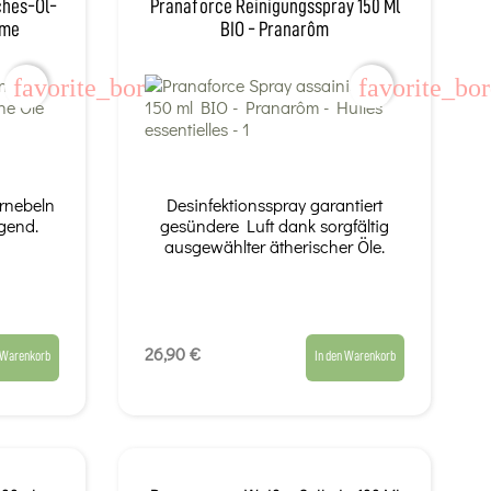
ches-Öl-
Pranaforce Reinigungsspray 150 Ml
ôme
BIO - Pranarôm
favorite_border
favorite_bo
ernebeln
Desinfektionsspray garantiert
gend.
gesündere Luft dank sorgfältig
ausgewählter ätherischer Öle.
26,90 €
 Warenkorb
In den Warenkorb