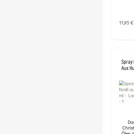
11,95 €
Spray 
Aux Hu
Da
Chris
Ölen 