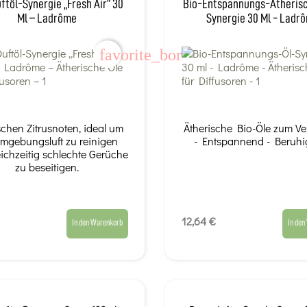
ftöl-Synergie „Fresh Air“ 30
Bio-Entspannungs-Ätheris
Ml – Ladrôme
Synergie 30 Ml - Ladr
favorite_border
ischen Zitrusnoten, ideal um
Ätherische Bio-Öle zum V
Umgebungsluft zu reinigen
- Entspannend - Beruhi
ichzeitig schlechte Gerüche
zu beseitigen.
12,64 €
In den Warenkorb
In den