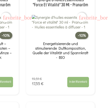
ranarôm
"Force Et Vitalité" 30 Ml - Pranarôm
favorite_border
favorite_bo
-10%
-10%
ft –
Energetisierende und
oten –
stimulierende Duftkomposition,
Minze –
Quelle der Vitalität und Spannkraft
r.
- BIO
19,51 €
 Warenkorb
In den Warenkorb
17,55 €