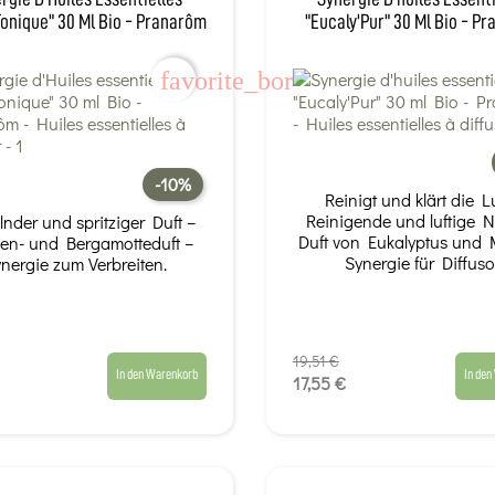
Tonique" 30 Ml Bio - Pranarôm
"Eucaly'Pur" 30 Ml Bio - P
favorite_border
-10%
Reinigt und klärt die Lu
Reinigende und luftige N
lnder und spritziger Duft –
Duft von Eukalyptus und 
nen- und Bergamotteduft –
Synergie für Diffuso
nergie zum Verbreiten.
19,51 €
In den Warenkorb
In den
17,55 €