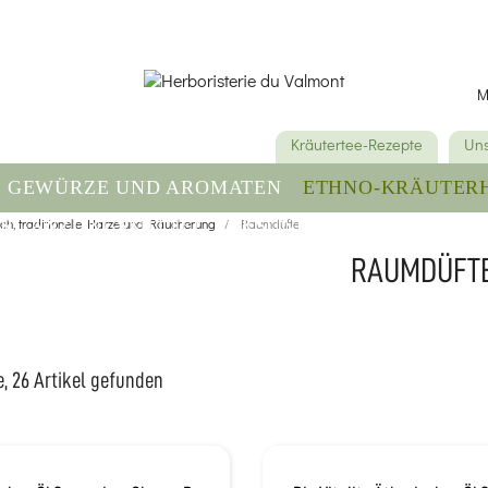
M
Kräutertee-Rezepte
Uns
GEWÜRZE UND AROMATEN
ETHNO-KRÄUTER
RGÄNZUNGSMITTEL
ch, traditionelle Harze und Räucherung
GESUNDHEIT & WOHLBE
Raumdüfte
RAUMDÜFT
, 26 Artikel gefunden