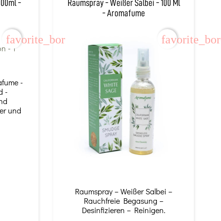
100ml -
Raumspray - Weißer Salbei - 100 Ml
- Aromafume
favorite_border
favorite_bo
afume -
d -
nd
fer und
Raumspray – Weißer Salbei –
Rauchfreie Begasung –
Desinfizieren – Reinigen.