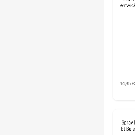
entwick
14,95 €
Spray 
Et Bois