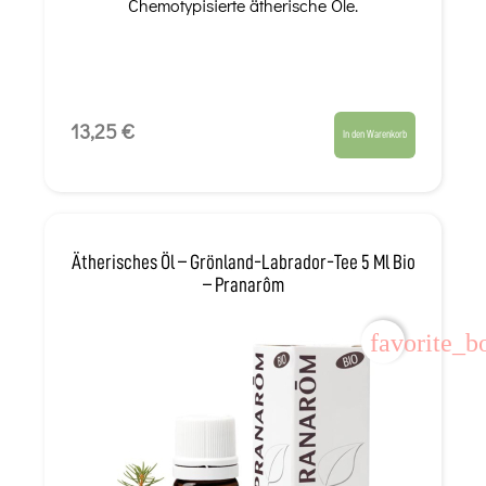
Chemotypisierte ätherische Öle.
13,25 €
In den Warenkorb
Ätherisches Öl – Grönland-Labrador-Tee 5 Ml Bio
– Pranarôm
favorite_b