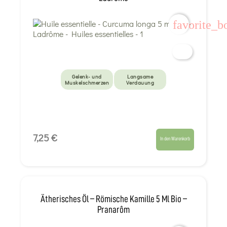
favorite_b
Gelenk- und
Langsame
Muskelschmerzen
Verdauung
7,25 €
In den Warenkorb
Ätherisches Öl – Römische Kamille 5 Ml Bio –
Pranarôm