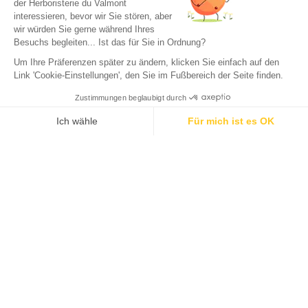
SUBSCRIPTION
der Herboristerie du Valmont
interessieren, bevor wir Sie stören, aber
wir würden Sie gerne während Ihres
Besuchs begleiten... Ist das für Sie in Ordnung?
Um Ihre Präferenzen später zu ändern, klicken Sie einfach auf den
Link 'Cookie-Einstellungen', den Sie im Fußbereich der Seite finden.
Facebook
Instagram
Zustimmungen beglaubigt durch
Ich wähle
Für mich ist es OK
Axeptio consent
Einwilligungsmanagementplattform: Passen Sie Ihre Optionen 
Unsere Plattform ermöglicht es Ihnen, Ihre Datenschutzeinstell