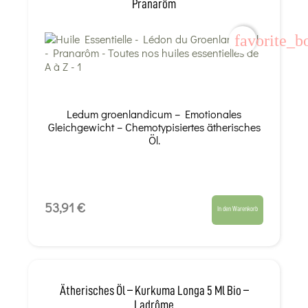
Pranarôm
favorite_b
Ledum groenlandicum – Emotionales
Gleichgewicht – Chemotypisiertes ätherisches
Öl.
53,91 €
In den Warenkorb
Ätherisches Öl – Kurkuma Longa 5 Ml Bio –
Ladrôme