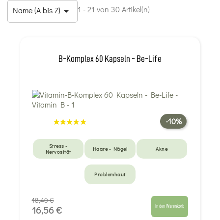
1 - 21 von 30 Artikel(n)
Name (A bis Z)

B-Komplex 60 Kapseln - Be-Life
-10%
Stress -
Haare - Nägel
Akne
Nervosität
Problemhaut
18,40 €
In den Warenkorb
16,56 €