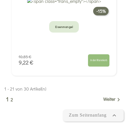
-15%
Eisenmangel
10,85 €
In den Warenkorb
9,22 €
1 - 21 von 30 Artikel(n)
1
Weiter

2

Zum Seitenanfang