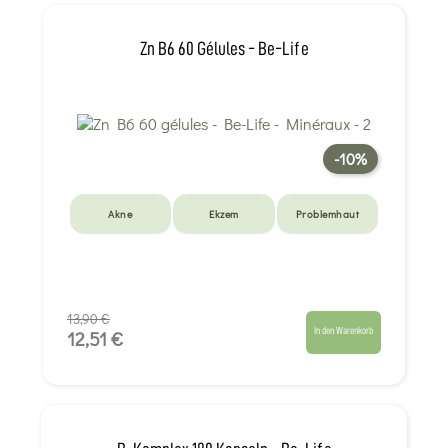
Zn B6 60 Gélules - Be-Life
-10%
Akne
Ekzem
Problemhaut
13,90 €
In den Warenkorb
12,51 €