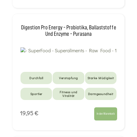
Digestion Pro Energy - Probiotika, Ballaststoffe
Und Enzyme - Purasana
Durchfall
Verstopfung
Starke Müdigkeit
Fitness und
Sportler
Darmgesundheit
Vitalität
Langsame
Sportler
Darmgesundheit
19,95 €
Verdauung
In den Warenkorb