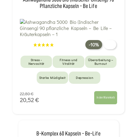
Pflanzliche Kapseln - Be Life
-10%
Stress -
Fitness und
Überarbeitung –
Nervosität
Vitalität
Burnout
Starke Müdigkeit
Depression
22,80 €
In den Warenkorb
20,52 €
B-Komplex 60 Kapseln - Be-Life