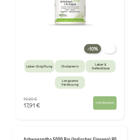
-10%
Leber &
Leber-Entgiftung
Cholesterin
Gallenblase
Langsame
Verdauung
19,90 €
In den Warenkorb
17,91 €
Ashwagandha 5000 Bio (Indischer Ginseng) 90