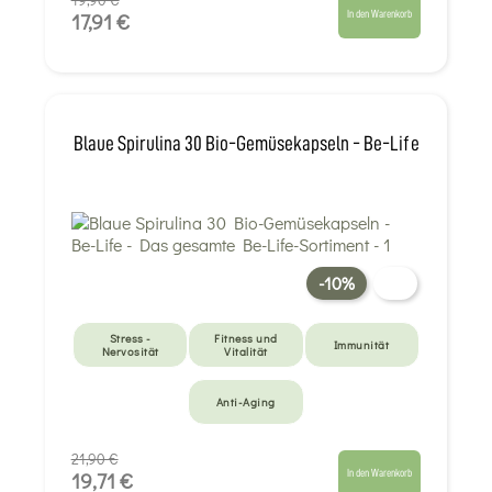
19,90 €
In den Warenkorb
17,91 €
Blaue Spirulina 30 Bio-Gemüsekapseln - Be-Life
-10%
Stress -
Fitness und
Immunität
Nervosität
Vitalität
Anti-Aging
21,90 €
In den Warenkorb
19,71 €