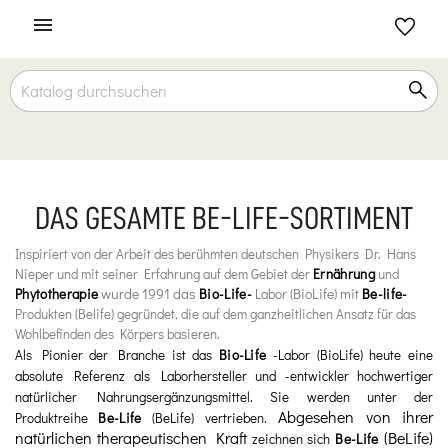

DAS GESAMTE BE-LIFE-SORTIMENT
Inspiriert von der Arbeit des berühmten deutschen Physikers Dr. Hans
Nieper und mit seiner Erfahrung auf dem Gebiet der
Ernährung
und
wurde 1991 das
(BioLife) mit
Phytotherapie
Bio-Life-
Labor
Be-life-
Produkten
(Belife) gegründet, die auf dem ganzheitlichen Ansatz für das
Wohlbefinden des Körpers basieren.
Als Pionier der Branche ist das
Bio-Life
-Labor (BioLife) heute eine
absolute Referenz als Laborhersteller und -entwickler hochwertiger
natürlicher Nahrungsergänzungsmittel. Sie werden unter der
Abgesehen von ihrer
Produktreihe
Be-Life
(BeLife) vertrieben.
natürlichen therapeutischen Kraft
(BeLife)
zeichnen sich
Be-Life