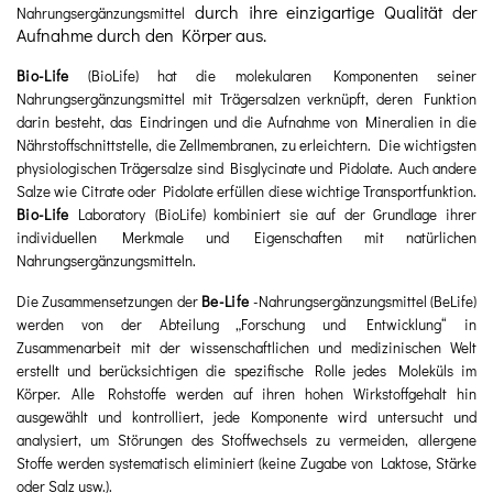
durch ihre einzigartige Qualität der
Nahrungsergänzungsmittel
Aufnahme durch den Körper aus.
Bio-Life
(BioLife) hat die molekularen Komponenten seiner
Nahrungsergänzungsmittel mit Trägersalzen verknüpft, deren Funktion
darin besteht, das Eindringen und die Aufnahme von Mineralien in die
Nährstoffschnittstelle, die Zellmembranen, zu erleichtern. Die wichtigsten
physiologischen Trägersalze sind Bisglycinate und Pidolate.
Auch andere
Salze wie Citrate oder Pidolate erfüllen diese wichtige Transportfunktion.
Bio-Life
Laboratory
(BioLife) kombiniert sie auf der Grundlage ihrer
individuellen Merkmale und Eigenschaften mit natürlichen
Nahrungsergänzungsmitteln.
Die Zusammensetzungen der
Be-Life
-Nahrungsergänzungsmittel (BeLife)
werden von der Abteilung „Forschung und Entwicklung“ in
Zusammenarbeit mit der wissenschaftlichen und medizinischen Welt
erstellt und berücksichtigen die spezifische Rolle jedes Moleküls im
Körper.
Alle Rohstoffe werden auf ihren hohen Wirkstoffgehalt hin
ausgewählt und kontrolliert, jede
Komponente wird untersucht und
analysiert, um Störungen des Stoffwechsels zu vermeiden,
allergene
Stoffe werden systematisch eliminiert (keine Zugabe von Laktose, Stärke
oder Salz usw.).