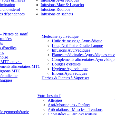
 voies urinaires
Infusions Ayurvédiques
limination
Infusions Maté & Lapacho
u cholestérol
Infusions Rooibos
des dépendances
Infusions en sachets
- Pierres de santé
Médecine ayurvédique
 roulées
Huile de massage Ayurvédique
ts
Lota, Neti Pot et Gratte Langue
 d'oreilles
Infusions Ayurvédiques
tes
Plantes médicinales Ayurvédiques en v
noise
Compléments alimentaires Ayurvédiqu
s MTC en vrac
Bougies d'oreilles
ments alimentaires MTC
Hygiène Ayurvédique
ignons MTC
Encens Ayurvédiques
érindienne
Herbes & Plantes à Vaporiser
thniques
Votre besoin ?
Allergies
Anti-Moustiques - Piqûres
Articulations - Muscles - Tendons
de gemmothérapie
Cholestérol - Cardiovasculaire