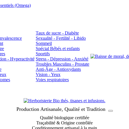
sentiels (Omega)
Taux de sucre - Diabète
Convalescence
Sexualité - Fertilité - Libido
nt
Sommeil
ire
Spécial Bébés et enfants
res
Sportifs
ion - Hyperactivité
Stress - Dépression - Anxiété
Troubles Masculins - Prostate
e
Anti-Âge - Antioxydants
veux
Vision - Yeux
atomes
Voies respiratoires
Production Artisanale, Qualité et Tradition
Qualité biologique certifiée
Traçabilité & Origine contrôlée
Conditionnement artisanal à la main