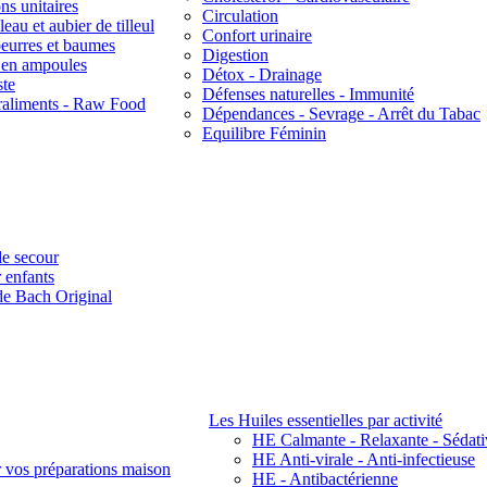
ns unitaires
Circulation
eau et aubier de tilleul
Confort urinaire
beurres et baumes
Digestion
s en ampoules
Détox - Drainage
ste
Défenses naturelles - Immunité
raliments - Raw Food
Dépendances - Sevrage - Arrêt du Tabac
Equilibre Féminin
e secour
 enfants
de Bach Original
Les Huiles essentielles par activité
HE Calmante - Relaxante - Sédati
HE Anti-virale - Anti-infectieuse
r vos préparations maison
HE - Antibactérienne