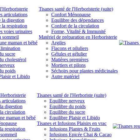
l'Herboristerie
Tisanes santé de l'Herboristerie (suite)
s articulations
Confort Ménopause
 la digestion
Equilibre des dépendances
 la respiration
Confort de la circulation
s voies urinaires
Forme, Vitalité & Immunité
u sommeil
Matériel de préparation en Herboristerie
eune maman et bébé
Argiles
limination
Flacons et piluliers
du sucre
Gélules et gélulier
du cholestérol
Matières premières
 nerveux
Mortiers et pilons
du poids
Séchoirs pour plantes médicinales
laisir et Libido
Autre matériel
'Herboristerie
Tisanes santé de l'Herboriste (suite)
 articulations
Equilibre nerveux
la digestion
Equilibre du poids
la circulation
Equilibre du sucre
une maman et bébé
Equilibre Plaisir et Libido
énopause
Tisanes et Infusions Plaisirs en vrac
la respiration
Infusions Plantes & Fruits
 sommeil
Infusions Epicée Chai & Cacao