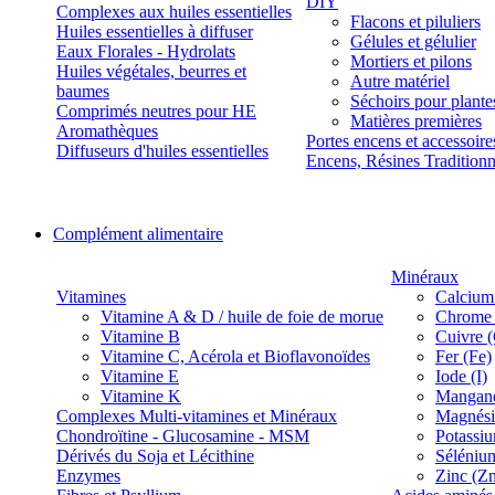
DIY
Complexes aux huiles essentielles
Flacons et piluliers
Huiles essentielles à diffuser
Gélules et gélulier
Eaux Florales - Hydrolats
Mortiers et pilons
Huiles végétales, beurres et
Autre matériel
baumes
Séchoirs pour plante
Comprimés neutres pour HE
Matières premières
Aromathèques
Portes encens et accessoire
Diffuseurs d'huiles essentielles
Encens, Résines Tradition
Complément alimentaire
Minéraux
Vitamines
Calcium
Vitamine A & D / huile de foie de morue
Chrome 
Vitamine B
Cuivre 
Vitamine C, Acérola et Bioflavonoïdes
Fer (Fe)
Vitamine E
Iode (I)
Vitamine K
Manganè
Complexes Multi-vitamines et Minéraux
Magnés
Chondroïtine - Glucosamine - MSM
Potassi
Dérivés du Soja et Lécithine
Séléniu
Enzymes
Zinc (Z