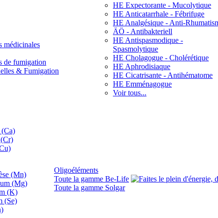
HE Expectorante - Mucolytique
HE Anticatarrhale - Fébrifuge
HE Analgésique - Anti-Rhumatis
ÄÖ - Antibakteriell
HE Antispasmodique -
s médicinales
Spasmolytique
HE Cholagogue - Cholérétique
s de fumigation
HE Aphrodisiaque
nelles & Fumigation
HE Cicatrisante - Antihématome
HE Emménagogue
Voir tous...
 (Ca)
(Cr)
(Cu)
Oligoéléments
se (Mn)
Toute la gamme Be-Life
ium (Mg)
Toute la gamme Solgar
um (K)
m (Se)
n)