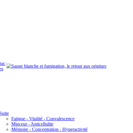
rac
es
Suite
Fatigue - Vitalité - Convalescence
Minceur - Anticellulite
Mémoire - Concentration - Hyperactivité