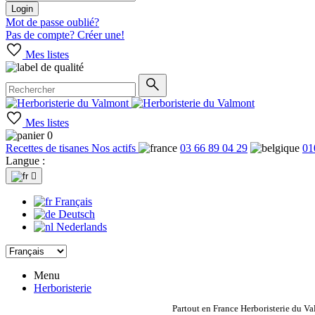
Login
Mot de passe oublié?
Pas de compte? Créer une!
Mes listes
Mes listes
0
Recettes de tisanes
Nos actifs
03 66 89 04 29
01
Langue :

Français
Deutsch
Nederlands
Menu
Herboristerie
Partout en France Herboristerie du Va