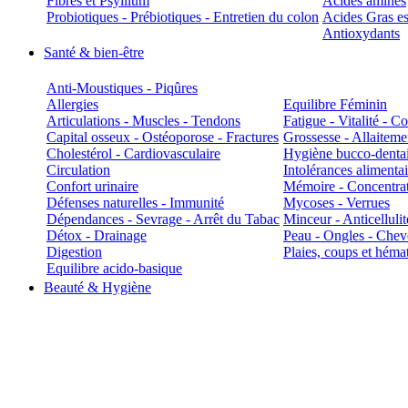
Fibres et Psyllium
Acides aminés
Probiotiques - Prébiotiques - Entretien du colon
Acides Gras es
Antioxydants
Santé & bien-être
Anti-Moustiques - Piqûres
Allergies
Equilibre Féminin
Articulations - Muscles - Tendons
Fatigue - Vitalité - 
Capital osseux - Ostéoporose - Fractures
Grossesse - Allaiteme
Cholestérol - Cardiovasculaire
Hygiène bucco-denta
Circulation
Intolérances alimentai
Confort urinaire
Mémoire - Concentrat
Défenses naturelles - Immunité
Mycoses - Verrues
Dépendances - Sevrage - Arrêt du Tabac
Minceur - Anticellulit
Détox - Drainage
Peau - Ongles - Che
Digestion
Plaies, coups et hém
Equilibre acido-basique
Beauté & Hygiène