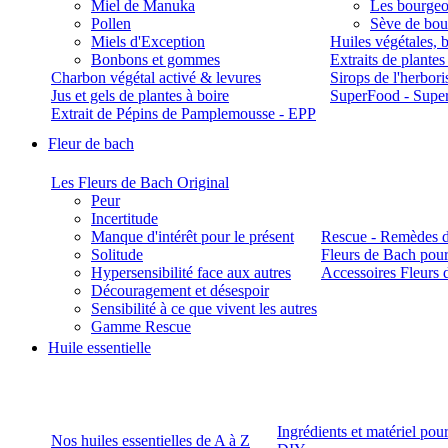
Miel de Manuka
Les bourgeo
Pollen
Sève de boul
Miels d'Exception
Huiles végétales, 
Bonbons et gommes
Extraits de plante
Charbon végétal activé & levures
Sirops de l'herbori
Jus et gels de plantes à boire
SuperFood - Supe
Extrait de Pépins de Pamplemousse - EPP
Fleur de bach
Les Fleurs de Bach Original
Peur
Incertitude
Manque d'intérêt pour le présent
Rescue - Remèdes d
Solitude
Fleurs de Bach pour
Hypersensibilité face aux autres
Accessoires Fleurs 
Découragement et désespoir
Sensibilité à ce que vivent les autres
Gamme Rescue
Huile essentielle
Ingrédients et matériel pou
Nos huiles essentielles de A à Z