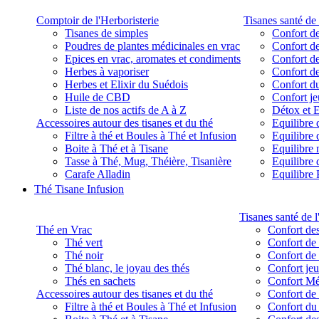
Comptoir de l'Herboristerie
Tisanes santé de 
Tisanes de simples
Confort de
Poudres de plantes médicinales en vrac
Confort de
Epices en vrac, aromates et condiments
Confort de
Herbes à vaporiser
Confort de
Herbes et Elixir du Suédois
Confort d
Huile de CBD
Confort j
Liste de nos actifs de A à Z
Détox et E
Accessoires autour des tisanes et du thé
Equilibre 
Filtre à thé et Boules à Thé et Infusion
Equilibre 
Boite à Thé et à Tisane
Equilibre
Tasse à Thé, Mug, Théière, Tisanière
Equilibre 
Carafe Alladin
Equilibre P
Thé Tisane Infusion
Tisanes santé de l
Thé en Vrac
Confort des
Thé vert
Confort de 
Thé noir
Confort de 
Thé blanc, le joyau des thés
Confort je
Thés en sachets
Confort M
Accessoires autour des tisanes et du thé
Confort de 
Filtre à thé et Boules à Thé et Infusion
Confort du