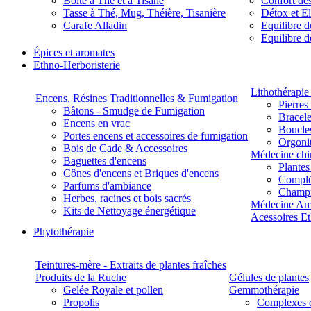
Boite à Thé et à Tisane
Confort des
Tasse à Thé, Mug, Théière, Tisanière
Détox et E
Carafe Alladin
Equilibre d
Equilibre 
Épices et aromates
Ethno-Herboristerie
Lithothérapie 
Encens, Résines Traditionnelles & Fumigation
Pierres
Bâtons - Smudge de Fumigation
Bracele
Encens en vrac
Boucles
Portes encens et accessoires de fumigation
Orgoni
Bois de Cade & Accessoires
Médecine chi
Baguettes d'encens
Plante
Cônes d'encens et Briques d'encens
Complé
Parfums d'ambiance
Champ
Herbes, racines et bois sacrés
Médecine Am
Kits de Nettoyage énergétique
Acessoires E
Phytothérapie
Teintures-mère - Extraits de plantes fraîches
Produits de la Ruche
Gélules de plantes
Gelée Royale et pollen
Gemmothérapie
Propolis
Complexes 