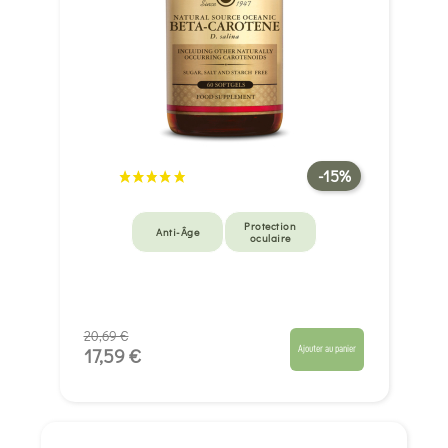
-15%
Protection
Anti-Âge
oculaire
20,69 €
Ajouter au panier
17,59 €