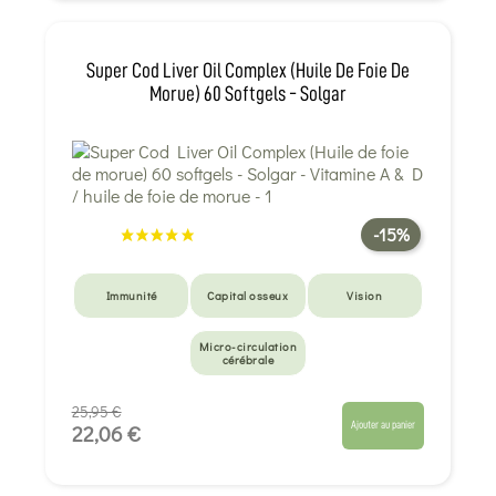
Super Cod Liver Oil Complex (Huile De Foie De
Morue) 60 Softgels - Solgar
-15%
Immunité
Capital osseux
Vision
Micro-circulation
cérébrale
25,95 €
Ajouter au panier
22,06 €