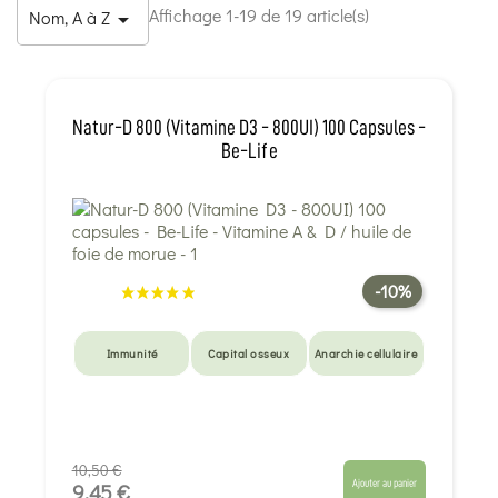
Affichage 1-19 de 19 article(s)
Nom, A à Z

Natur-D 800 (Vitamine D3 - 800UI) 100 Capsules -
Be-Life
-10%
Immunité
Capital osseux
Anarchie cellulaire
10,50 €
Ajouter au panier
9,45 €