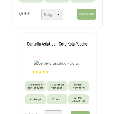
7,99 €
Ajouter au panier
Centella Asiatica - Gotu Kola Poudre
Draineurs et
Circulation
Stress -
anti-cellulite
veineuse
Nervosité
Micro-
Anti-Âge
Eczéma
Circulation
Micro-
circulation