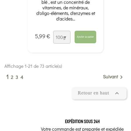
blé , est un concentré de
vitamines, de minéraux,
d'oligo-éléments, d'enzymes et
d'acides...
5,99 €
Ajouter au panier
Affichage 1-21 de 73 article(s)
1
Suivant

2
3
4

Retour en haut
EXPÉDITION SOUS 24H
Votre commande est preparée et expédiée