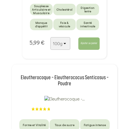
Souplesse
Digestion
Articulaire et
Cholestérol
lente
Musculaire
Manque
Foie &
Santé
d'appétit
vésicule
intestinale
Santé
5,99 €
intestinale
Ajouter au panier
Eleutherocoque - Eleutherococus Senticosus -
Poudre
Forme et Vitalité
Taux de sucre
Fatigue intense