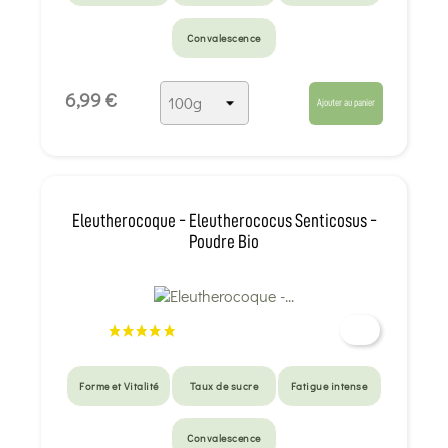
Convalescence
6,99 €
Ajouter au panier
Eleutherocoque - Eleutherococus Senticosus -
Poudre Bio
Forme et Vitalité
Taux de sucre
Fatigue intense
Convalescence