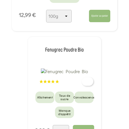
12,99 €
Ajouter au panier
Fenugrec Poudre Bio
Taux de
Allaitement
Convalescence
sucre
Manque
d'appétit