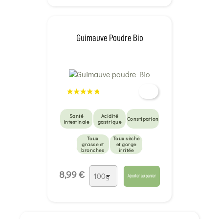
Guimauve Poudre Bio
Santé
Acidité
Constipation
intestinale
gastrique
Toux
Toux sèche
grasse et
et gorge
bronches
irritée
8,99 €
Ajouter au panier