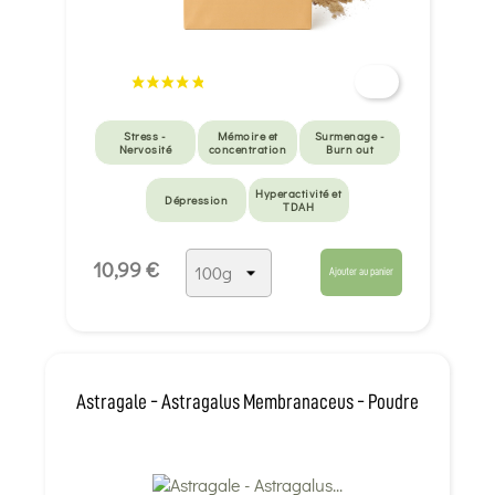
Stress -
Mémoire et
Surmenage -
Nervosité
concentration
Burn out
Hyperactivité et
Dépression
TDAH
10,99 €
Ajouter au panier
Astragale - Astragalus Membranaceus - Poudre