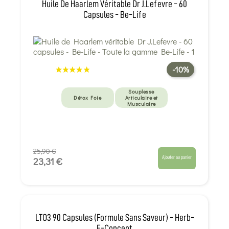
Huile De Haarlem Véritable Dr J.Lefevre - 60
Capsules - Be-Life
-10%
Souplesse
Détox Foie
Articulaire et
Musculaire
25,90 €
Ajouter au panier
23,31 €
LTO3 90 Capsules (Formule Sans Saveur) - Herb-
E-Concept