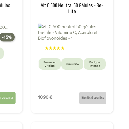
élules
Vit C 500 Neutral 50 Gélules - Be-
Life
-15%
Forme et
Fatigue
Immunité
Vitalité
intense
10,90 €
r au panier
Bientôt disponible