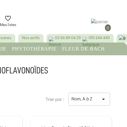
Mes listes
0
tisanes
Nos actifs
03 66 89 04 29
010 244 449
IE
PHYTOTHÉRAPIE
FLEUR DE BACH
RE
BEAUTÉ & HYGIÈNE
BIOFLAVONOÏDES
Nom, A à Z

Trier par :