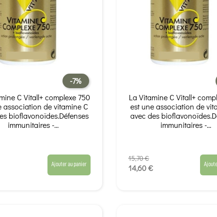
-7%
mine C Vitall+ complexe 750
La Vitamine C Vitall+ comp
e association de vitamine C
est une association de vi
es bioflavonoïdes.Défenses
avec des bioflavonoïdes.D
immunitaires -...
immunitaires -...
15,70 €
Ajouter au panier
Ajoute
14,60 €