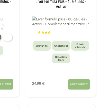
élules -
Liver Formula Plus - 60 Gélules -
Activo
Foie &
Immunité
Cholestérol
vésicule
Digestion
lente
24,99 €
r au panier
Ajouter au panier