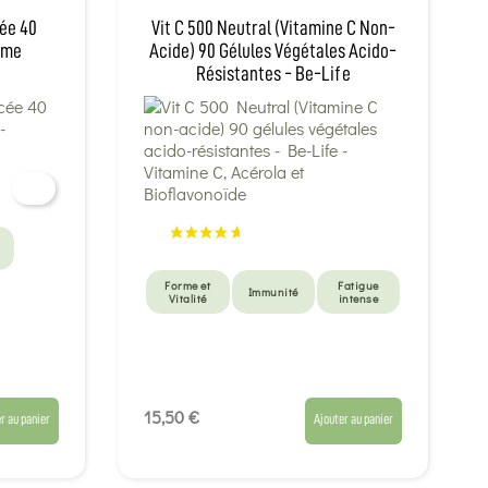
cée 40
Vit C 500 Neutral (Vitamine C Non-
ôme
Acide) 90 Gélules Végétales Acido-
Résistantes - Be-Life
Forme et
Fatigue
Immunité
Vitalité
intense
15,50 €
r au panier
Ajouter au panier