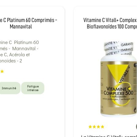
e C Platinum 60 Comprimés -
Vitamine C Vitall+ Complex
Mannavital
Bioflavonoïdes 100 Comp
Fatigue
Immunité
intense
La Vitamine C Vitall+ comp