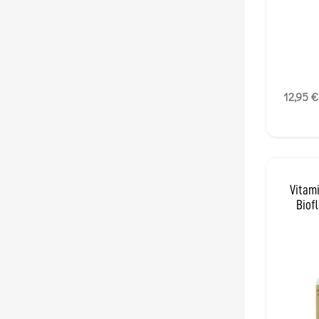
12,95 €
Vitami
Biof