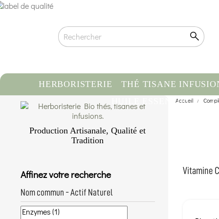
HERBORISTERIE
THÉ TISANE INFUSIO
HUILE ESSENTIELLE
Accueil
Compl
C
Production Artisanale, Qualité et
Tradition
Qualité biologique certifiée
Traçabilité & Origine contrôlée
Vitamine C,
Affinez votre recherche
Conditionnement artisanal à la main
En savoir plus...
Nom commun - Actif Naturel