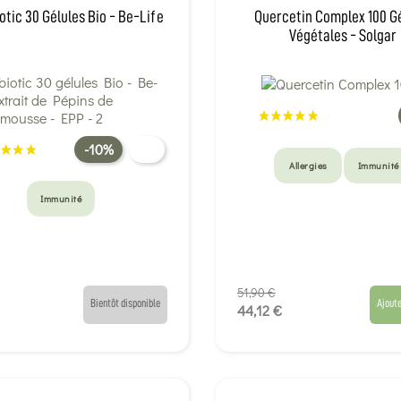
otic 30 Gélules Bio - Be-Life
Quercetin Complex 100 G
Végétales - Solgar
-10%
Allergies
Immunité
Immunité
51,90 €
Bientôt disponible
Ajoute
44,12 €