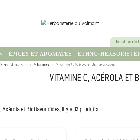
Recettes de 
N
ÉPICES ET AROMATES
ETHNO-HERBORISTER
ément alimentaire
OMPLÉMENT ALIMENTAIRE
Vitamines
Vitamine C, Acérola et Bioflavonoïdes
SANTÉ & BIEN-ÊT
VITAMINE C, ACÉROLA ET 
 Acérola et Bioflavonoïdes, Il y a 33 produits.