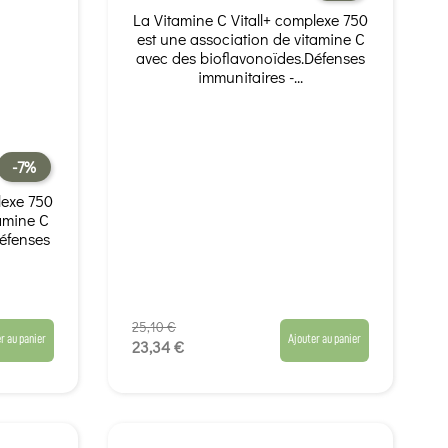
La Vitamine C Vitall+ complexe 750
est une association de vitamine C
avec des bioflavonoïdes.Défenses
immunitaires -...
-7%
lexe 750
tamine C
éfenses
25,10 €
r au panier
Ajouter au panier
23,34 €