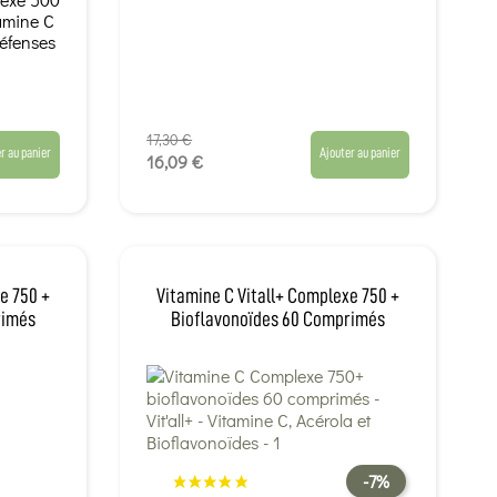
tamine C
éfenses
17,30 €
r au panier
Ajouter au panier
16,09 €
e 750 +
Vitamine C Vitall+ Complexe 750 +
rimés
Bioflavonoïdes 60 Comprimés
-7%