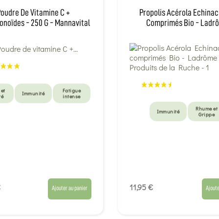
oudre De Vitamine C +
Propolis Acérola Echina
onoïdes - 250 G - Mannavital
Comprimés Bio - Ladr
 et
Fatigue
Immunité
té
intense
Rhume et
Immunité
Grippe
€
11,95 €
Ajouter au panier
Ajoute