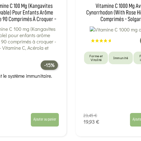
mine C 100 Mg (Kangavites
Vitamine C 1000 Mg A
able) Pour Enfants Arôme
Cynorrhodon (with Rose Hi
e 90 Comprimés À Croquer -
Comprimés - Solgar
Solgar
Forme et
Immunité
Vitalité
-15%
t le système immunitaire.
23,45 €
Ajouter au panier
Ajoute
19,93 €