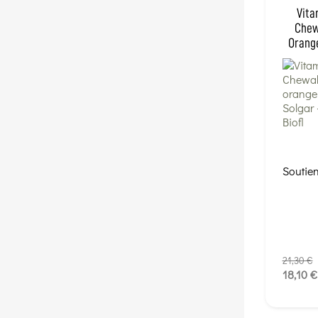
Vita
Chew
Orang
Soutien
21,30 €
18,10 €