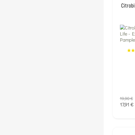
Citrobi
19,90 €
17,91 €