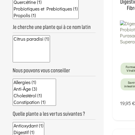
Digesti
Fibr
Je cherche une plante qui à ce nom latin
Forme
Nous pouvons vous conseiller
Vitali
Sant
intesti
Constip
19,95 €
Quelle plante a les vertus suivantes ?