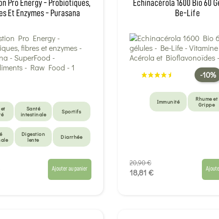
on Pro Energy - Probiotiques,
Echinacérola 1600 Bio 60 G
es Et Enzymes - Purasana
Be-Life
-10%
Rhume et
Immunité
Grippe
 et
Santé
Sportifs
té
intestinale
é
Digestion
Diarrhée
nale
lente
Fatigue
20,90 €
ation
Sportifs
intense
Ajouter au panier
Ajoute
18,81 €