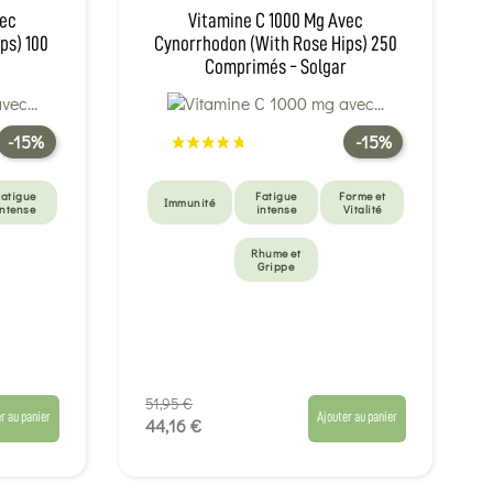
vec
Vitamine C 1000 Mg Avec
ps) 100
Cynorrhodon (with Rose Hips) 250
Comprimés - Solgar
-15%
-15%
Fatigue
Fatigue
Forme et
Immunité
intense
intense
Vitalité
Rhume et
Grippe
51,95 €
r au panier
Ajouter au panier
44,16 €