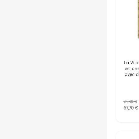
La Vita
est un
avec d
72,80 €
67,70 €