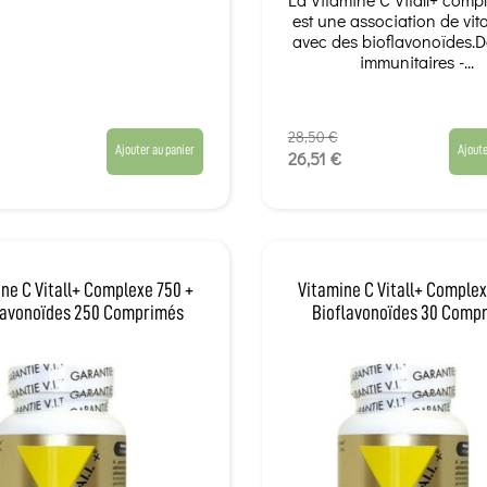
est une association de vi
avec des bioflavonoïdes.D
immunitaires -...
28,50 €
Ajouter au panier
Ajoute
26,51 €
ne C Vitall+ Complexe 750 +
Vitamine C Vitall+ Complex
lavonoïdes 250 Comprimés
Bioflavonoïdes 30 Comp