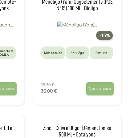
 Compte-
Ménoligo (Yam) Oligoéléments (POE
lyons
N°15) 100 Ml - Bioligo
-15%
aracte et
Ménopause
Anti-Âge
Fertilité
DMLA
35,30 €
r au panier
Ajouter au panier
30,00 €
Be-Life
Zinc - Cuivre Oligo-Élément Ionisé
500 Ml - Catalyons