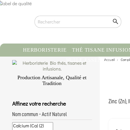
HERBORISTERIE
THÉ TISANE INFUSIO
HUILE ESSENTIELLE
Accueil
Compl
C
Production Artisanale, Qualité et
Tradition
Qualité biologique certifiée
Traçabilité & Origine contrôlée
Zinc (Zn), I
Affinez votre recherche
Conditionnement artisanal à la main
En savoir plus...
Nom commun - Actif Naturel