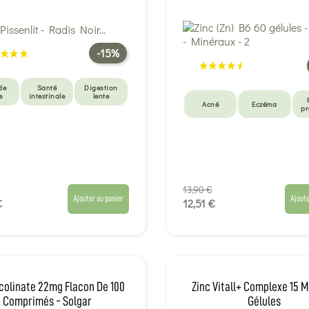
-15%
de
Santé
Digestion
e
intestinale
lente
Acné
Eczéma
pr
13,90 €
Ajouter au panier
Ajoute
€
12,51 €
icolinate 22mg Flacon De 100
Zinc Vitall+ Complexe 15 M
Comprimés - Solgar
Gélules