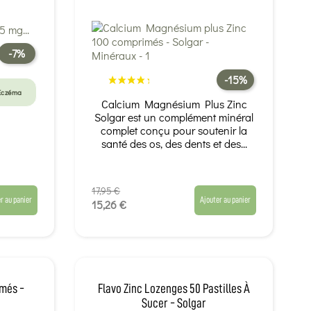
-7%
-15%
Eczéma
Calcium Magnésium Plus Zinc
Solgar est un complément minéral
complet conçu pour soutenir la
santé des os, des dents et des...
17,95 €
r au panier
Ajouter au panier
15,26 €
imés -
Flavo Zinc Lozenges 50 Pastilles À
Sucer - Solgar