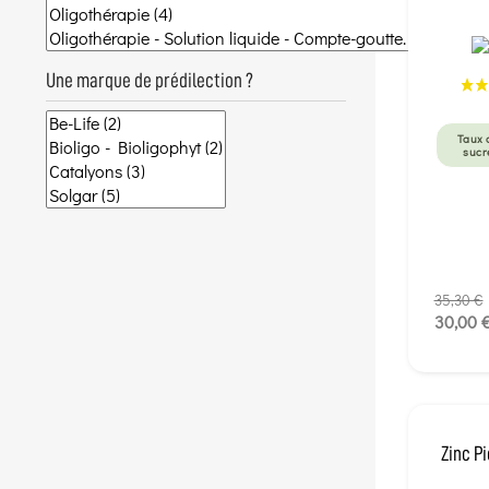
Une marque de prédilection ?
Taux 
sucr
35,30 €
30,00 
Zinc P