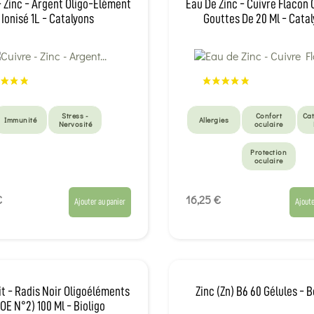
- Zinc - Argent Oligo-Élément
Eau De Zinc - Cuivre Flacon
Ionisé 1L - Catalyons
Gouttes De 20 Ml - Cata
Stress -
Confort
Cat
Immunité
Allergies
Nervosité
oculaire
Protection
oculaire
€
16,25 €
Ajouter au panier
Ajoute
it - Radis Noir Oligoéléments
Zinc (Zn) B6 60 Gélules - 
OE N°2) 100 Ml - Bioligo