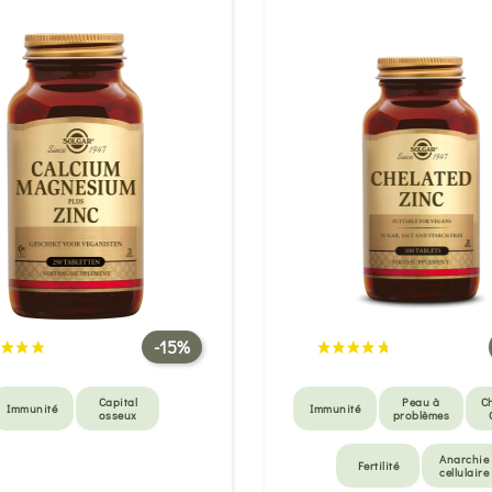
-15%
Capital
Peau à
C
Immunité
Immunité
osseux
problèmes
Anarchie
Fertilité
cellulaire