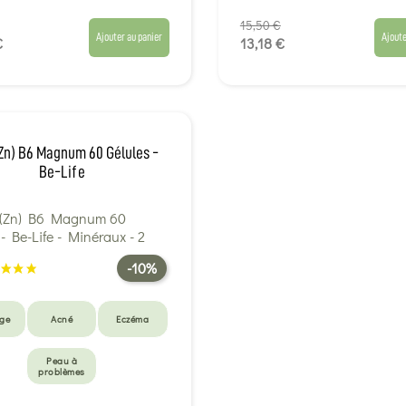
15,50 €
Ajouter au panier
Ajoute
€
13,18 €
(Zn) B6 Magnum 60 Gélules -
Be-Life
-10%
Âge
Acné
Eczéma
Peau à
problèmes