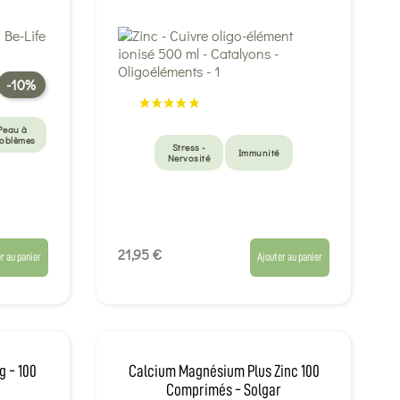
-10%
Peau à
oblèmes
Stress -
Immunité
Nervosité
21,95 €
r au panier
Ajouter au panier
g - 100
Calcium Magnésium Plus Zinc 100
Comprimés - Solgar