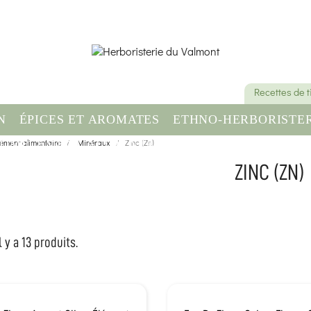
Recettes de 
N
ÉPICES ET AROMATES
ETHNO-HERBORISTER
ément alimentaire
OMPLÉMENT ALIMENTAIRE
Minéraux
Zinc (Zn)
SANTÉ & BIEN-ÊT
ZINC (ZN)
l y a 13 produits.