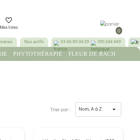
Mes listes
0
tisanes
Nos actifs
03 66 89 04 29
010 244 449
IE
PHYTOTHÉRAPIE
FLEUR DE BACH
RE
BEAUTÉ & HYGIÈNE
Nom, A à Z

Trier par :