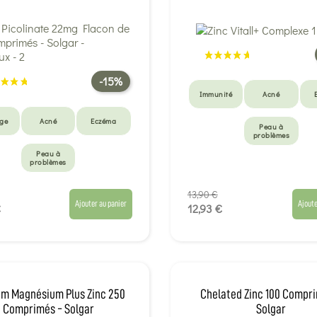
-15%
Immunité
Acné
Âge
Acné
Eczéma
Peau à
problèmes
Peau à
problèmes
13,90 €
Ajouter au panier
Ajoute
€
12,93 €
um Magnésium Plus Zinc 250
Chelated Zinc 100 Compr
Comprimés - Solgar
Solgar