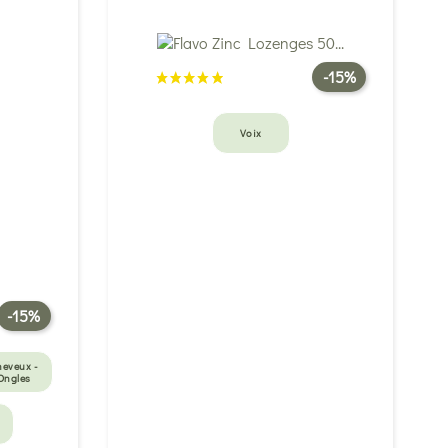
-15%
Voix
-15%
heveux -
Ongles