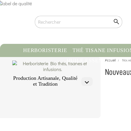
HERBORISTERIE
THÉ TISANE INFUSIO
HUILE ESSENTIELLE
Accueil
Nouve
C
Nouveaux
Production Artisanale, Qualité
et Tradition
Qualité biologique certifiée
Traçabilité & Origine contrôlée
Conditionnement artisanal à la main
En savoir plus...