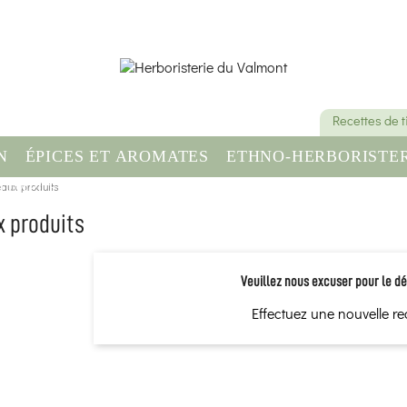
Recettes de 
N
ÉPICES ET AROMATES
ETHNO-HERBORISTER
aux produits
OMPLÉMENT ALIMENTAIRE
SANTÉ & BIEN-ÊT
 produits
Veuillez nous excuser pour le d
Effectuez une nouvelle r