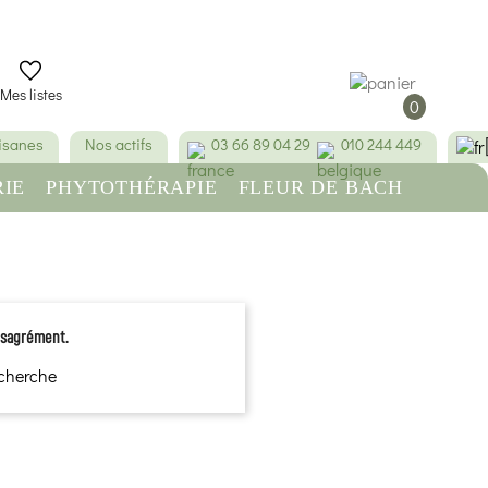
Mes listes
0
tisanes
Nos actifs
03 66 89 04 29
010 244 449
IE
PHYTOTHÉRAPIE
FLEUR DE BACH
RE
BEAUTÉ & HYGIÈNE
ésagrément.
echerche