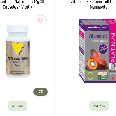
xanthine Naturelle 4 Mg 30
Vitamine E Platinum 60 Cap
Capsules - Vitall+
Mannavital
favorite_border
-7%
Anti-Âge
Anti-Âge