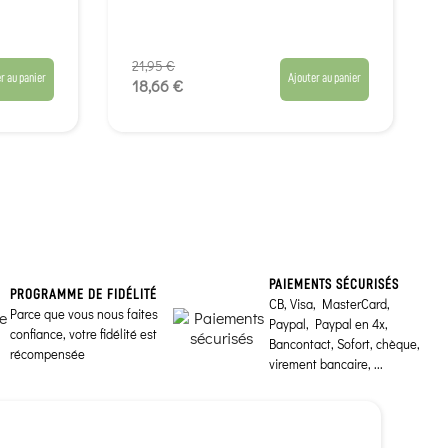
21,95 €
r au panier
Ajouter au panier
18,66 €
PAIEMENTS SÉCURISÉS
PROGRAMME DE FIDÉLITÉ
CB, Visa, MasterCard,
Parce que vous nous faites
Paypal, Paypal en 4x,
confiance, votre fidélité est
Bancontact, Sofort, chèque,
récompensée
virement bancaire, ...