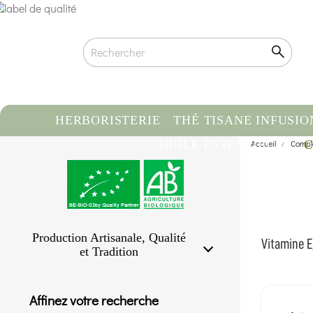
HERBORISTERIE
THÉ TISANE INFUSIO
HUILE ESSENTIELLE
Accueil
Compl
C
Production Artisanale, Qualité
Vitamine E,
et Tradition
Qualité biologique certifiée
Traçabilité & Origine contrôlée
Affinez votre recherche
Conditionnement artisanal à la main