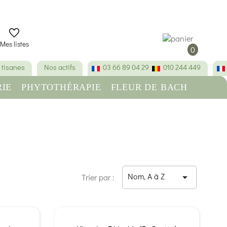
Mes listes
0
 tisanes
Nos actifs
03 66 89 04 29
010 244 449
IE
PHYTOTHÉRAPIE
FLEUR DE BACH
RE
BEAUTÉ & HYGIÈNE
E
Nom, A à Z

Trier par :