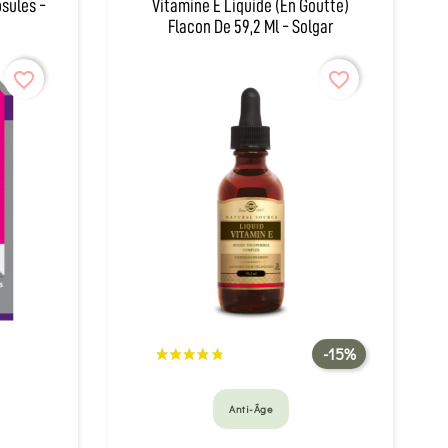
sules -
Vitamine E Liquide (en Goutte)
Flacon De 59,2 Ml - Solgar
favorite_border
favorite_border
-15%
Anti-Âge