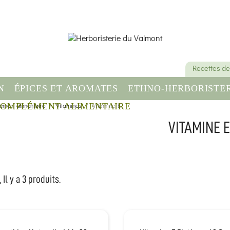
Recettes de
N
ÉPICES ET AROMATES
ETHNO-HERBORISTER
ément alimentaire
OMPLÉMENT ALIMENTAIRE
Vitamines
Vitamine E
SANTÉ & BIEN-ÊT
VITAMINE 
 Il y a 3 produits.